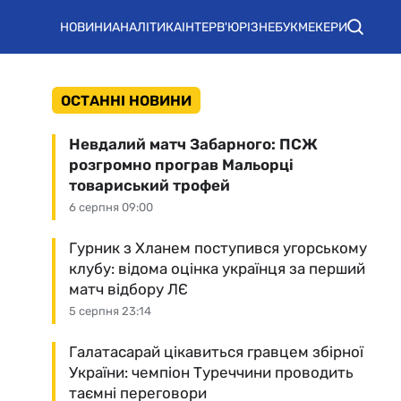
НОВИНИ
АНАЛІТИКА
ІНТЕРВ'Ю
РІЗНЕ
БУКМЕКЕРИ
ОСТАННІ НОВИНИ
Невдалий матч Забарного: ПСЖ
розгромно програв Мальорці
товариський трофей
6 серпня 09:00
Гурник з Хланем поступився угорському
клубу: відома оцінка українця за перший
матч відбору ЛЄ
5 серпня 23:14
Галатасарай цікавиться гравцем збірної
України: чемпіон Туреччини проводить
таємні переговори