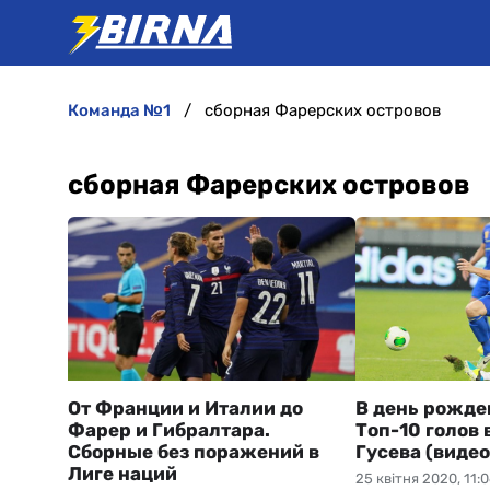
команда №1
сборная Фарерских островов
сборная Фарерских островов
От Франции и Италии до
В день рожде
Фарер и Гибралтара.
Топ-10 голов 
Сборные без поражений в
Гусева (видео
Лиге наций
25 квітня 2020, 11: