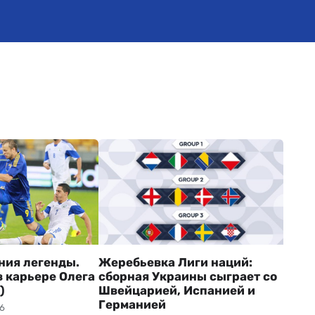
ния легенды.
Жеребьевка Лиги наций:
в карьере Олега
сборная Украины сыграет со
)
Швейцарией, Испанией и
Германией
06