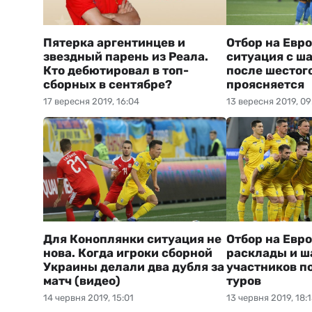
Пятерка аргентинцев и
Отбор на Евр
звездный парень из Реала.
ситуация с ш
Кто дебютировал в топ-
после шестог
сборных в сентябре?
проясняется
17 вересня 2019, 16:04
13 вересня 2019, 09
Для Коноплянки ситуация не
Отбор на Евр
нова. Когда игроки сборной
расклады и 
Украины делали два дубля за
участников п
матч (видео)
туров
14 червня 2019, 15:01
13 червня 2019, 18: