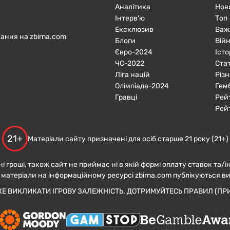
Аналітика
Нов
Інтерв'ю
Топ
Ексклюзив
Важ
ання на zbirna.com
Блоги
Війн
Євро-2024
Істо
ЧC-2022
Ста
Ліга націй
Різн
Олімпіада-2024
Гем
Гравці
Рей
Рей
21+
Матеріали сайту призначені для осіб старше 21 року (21+)
ні гроші, також сайт не приймає ні в якій формі оплату ставок та/і
 матеріали на інформаційному ресурсі zbirna.com публікуються в
ЖЕ ВИКЛИКАТИ ІГРОВУ ЗАЛЕЖНІСТЬ. ДОТРИМУЙТЕСЬ ПРАВИЛ (ПРИ