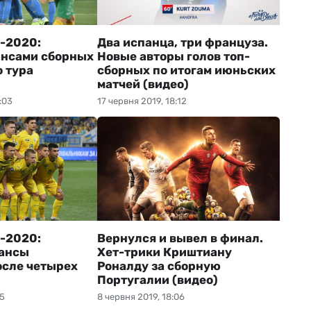
о-2020:
Два испанца, три француза.
ансами сборных
Новые авторы голов топ-
о тура
сборных по итогам июньских
матчей (видео)
:03
17 червня 2019, 18:12
о-2020:
Вернулся и вывел в финал.
шансы
Хет-трики Криштиану
осле четырех
Роналду за сборную
Португалии (видео)
15
8 червня 2019, 18:06