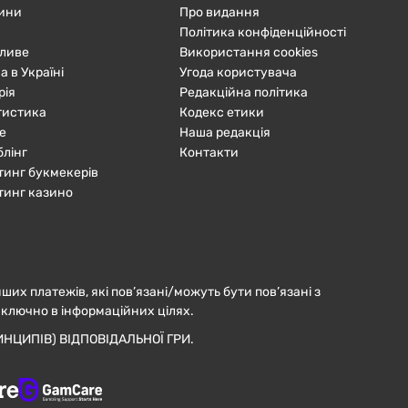
ини
Про видання
Політика конфіденційності
ливе
Використання cookies
а в Україні
Угода користувача
рія
Редакційна політика
тистика
Кодекс етики
е
Наша редакція
блінг
Контакти
тинг букмекерів
тинг казино
нших платежів, які пов’язані/можуть бути пов’язані з
иключно в інформаційних цілях.
НЦИПІВ) ВІДПОВІДАЛЬНОЇ ГРИ.