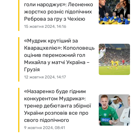
голи народжує»: Леоненко
жорстко розніс підопічних
Реброва за гру з Чехією
15 жовтня 2024, 14:16
«Мудрик крутіший за
Кварацхелію»: Кополовець
оцінив переможний гол
Михайла у матчі Україна –
Грузія
12 жовтня 2024, 14:17
«Назаренко буде гідним
конкурентом Мудрика»:
тренер дебютанта збірної
України розповів все про
свого підопічного
9 жовтня 2024, 08:41