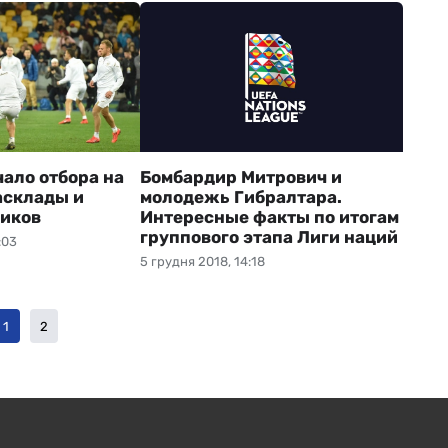
чало отбора на
Бомбардир Митрович и
асклады и
молодежь Гибралтара.
иков
Интересные факты по итогам
группового этапа Лиги наций
:03
5 грудня 2018, 14:18
1
2