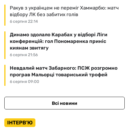
Ракув з українцем не переміг Хаммарбю: матч
відбору ЛК без забитих голів
6 серпня 22:14
Динамо здолало Карабах у відборі Ліги
конференцій: гол Пономаренка приніс
киянам звитягу
6 серпня 21:56
Невдалий матч Забарного: ПСЖ розгромно
програв Мальорці товариський трофей
6 серпня 09:00
Всі новини
ІНТЕРВ'Ю