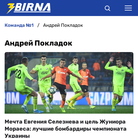
команда №1
Андрей Покладок
НОВИНИ
Андрей Покладок
АНАЛІТИКА
ІНТЕРВ'Ю
РІЗНЕ
БУКМЕКЕРИ
Мечта Евгения Селезнева и цель Жуниора
Мораеса: лучшие бомбардиры чемпионата
Украины