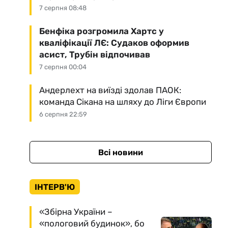
7 серпня 08:48
Бенфіка розгромила Хартс у
кваліфікації ЛЄ: Судаков оформив
асист, Трубін відпочивав
7 серпня 00:04
Андерлехт на виїзді здолав ПАОК:
команда Сікана на шляху до Ліги Європи
6 серпня 22:59
Всі новини
ІНТЕРВ'Ю
«Збірна України –
«пологовий будинок», бо