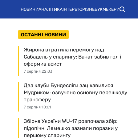
НОВИНИ
АНАЛІТИКА
ІНТЕРВ'Ю
РІЗНЕ
БУКМЕКЕРИ
ОСТАННІ НОВИНИ
Жирона втратила перемогу над
Сабадель у спарингу: Ванат забив гол і
оформив асист
7 серпня 22:03
Два клуби Бундесліги зацікавилися
Мудриком: озвучено основну перешкоду
трансферу
7 серпня 10:01
Збірна України WU-17 розпочала збір:
підопічні Лемешко зазнали поразки у
першому спарингу