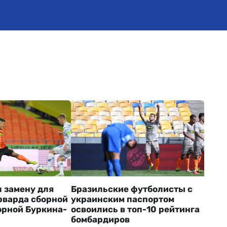
 замену для
Бразильские футболисты с
рварда сборной
украинским паспортом
орной Буркина-
освоились в топ-10 рейтинга
бомбардиров