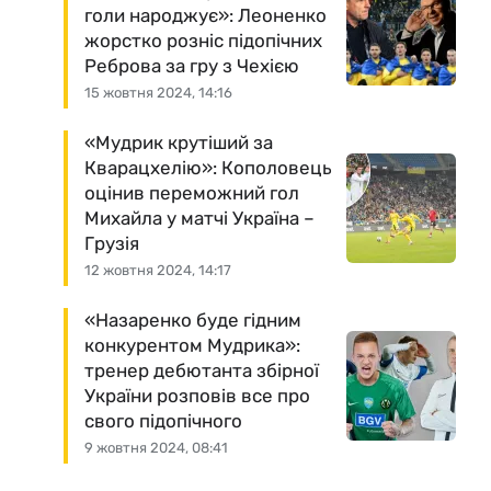
голи народжує»: Леоненко
жорстко розніс підопічних
Реброва за гру з Чехією
15 жовтня 2024, 14:16
«Мудрик крутіший за
Кварацхелію»: Кополовець
оцінив переможний гол
Михайла у матчі Україна –
Грузія
12 жовтня 2024, 14:17
«Назаренко буде гідним
конкурентом Мудрика»:
тренер дебютанта збірної
України розповів все про
свого підопічного
9 жовтня 2024, 08:41