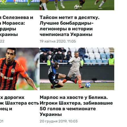
я Селезнева и
Тайсон метит в десятку.
 Мораеса:
Лучшие бомбардиры-
ардиры
легионеры в истории
Украины
чемпионата Украины
:22
19 квітня 2020, 11:05
ых дорогих
Марлос на хвосте у Белика.
ж Шахтера есть
Игроки Шахтера, забивавшие
иец и
50 голов в чемпионате
Украины
01
20 грудня 2019, 10:03