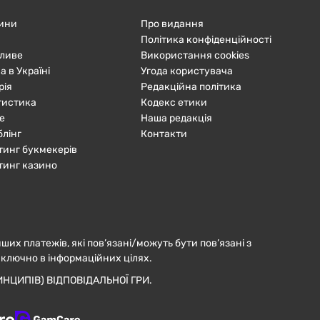
ини
Про видання
Політика конфіденційності
ливе
Використання cookies
а в Україні
Угода користувача
рія
Редакційна політика
тистика
Кодекс етики
е
Наша редакція
блінг
Контакти
тинг букмекерів
тинг казино
нших платежів, які пов’язані/можуть бути пов’язані з
иключно в інформаційних цілях.
НЦИПІВ) ВІДПОВІДАЛЬНОЇ ГРИ.