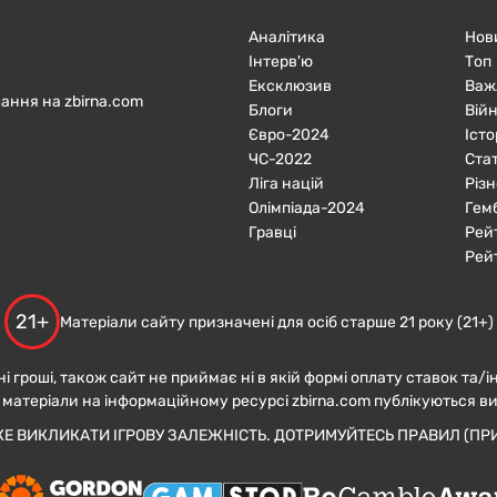
Аналітика
Нов
Інтерв'ю
Топ
Ексклюзив
Важ
ання на zbirna.com
Блоги
Війн
Євро-2024
Істо
ЧC-2022
Ста
Ліга націй
Різн
Олімпіада-2024
Гем
Гравці
Рей
Рей
21+
Матеріали сайту призначені для осіб старше 21 року (21+)
ні гроші, також сайт не приймає ні в якій формі оплату ставок та/і
 матеріали на інформаційному ресурсі zbirna.com публікуються в
ЖЕ ВИКЛИКАТИ ІГРОВУ ЗАЛЕЖНІСТЬ. ДОТРИМУЙТЕСЬ ПРАВИЛ (ПРИ