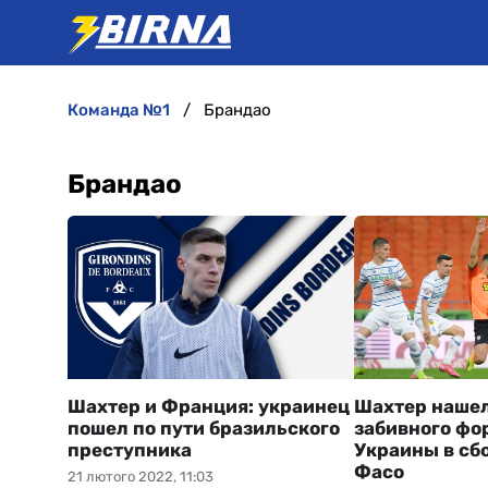
команда №1
Брандао
Брандао
Шахтер и Франция: украинец
Шахтер нашел
пошел по пути бразильского
забивного фо
преступника
Украины в сб
Фасо
21 лютого 2022, 11:03