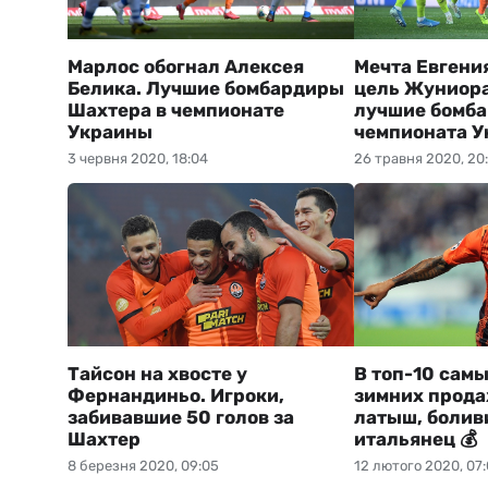
Марлос обогнал Алексея
Мечта Евгени
Белика. Лучшие бомбардиры
цель Жуниора
Шахтера в чемпионате
лучшие бомб
Украины
чемпионата 
3 червня 2020, 18:04
26 травня 2020, 20
Тайсон на хвосте у
В топ-10 сам
Фернандиньо. Игроки,
зимних прода
забивавшие 50 голов за
латыш, болив
Шахтер
итальянец 💰
8 березня 2020, 09:05
12 лютого 2020, 07: