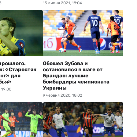
5
15 липня 2021, 18:04
прошлого.
Обошел Зубова и
к: «Старостяк
остановился в шаге от
нг» для
Брандао: лучшие
бья»
бомбардиры чемпионата
Украины
 19:00
9 червня 2020, 18:02