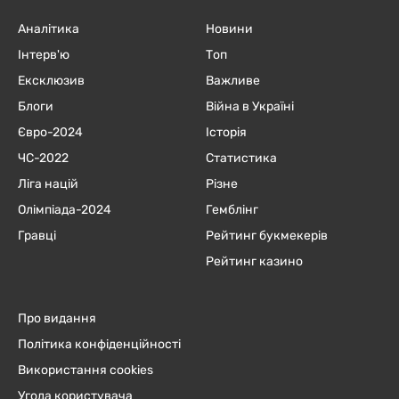
Аналітика
Новини
Інтерв'ю
Топ
Ексклюзив
Важливе
Блоги
Війна в Україні
Євро-2024
Історія
ЧC-2022
Статистика
Ліга націй
Різне
Олімпіада-2024
Гемблінг
Гравці
Рейтинг букмекерів
Рейтинг казино
Про видання
Політика конфіденційності
Використання cookies
Угода користувача