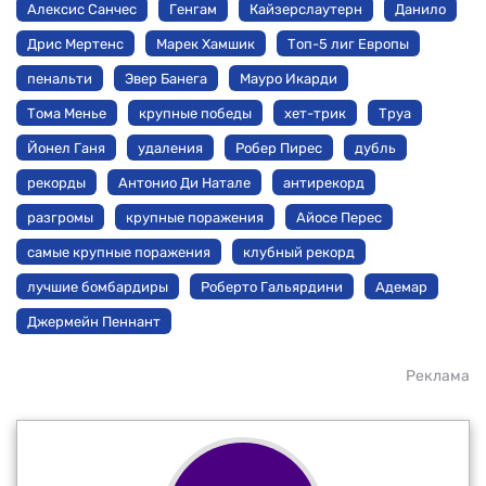
Алексис Санчес
Генгам
Кайзерслаутерн
Данило
Дрис Мертенс
Марек Хамшик
Топ-5 лиг Европы
пенальти
Эвер Банега
Мауро Икарди
Тома Менье
крупные победы
хет-трик
Труа
Йонел Ганя
удаления
Робер Пирес
дубль
рекорды
Антонио Ди Натале
антирекорд
разгромы
крупные поражения
Айосе Перес
самые крупные поражения
клубный рекорд
лучшие бомбардиры
Роберто Гальярдини
Адемар
Джермейн Пеннант
Реклама