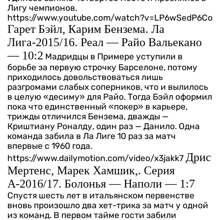
Лигу чемпионов.
https://www.youtube.com/watch?v=LP6wSedP6Co
Гарет Бэйл, Карим Бензема. Ла
Лига-2015/16. Реал — Райо Вальекано
— 10:2
Мадридцы в Примере уступили в
борьбе за первую строчку Барселоне, потому
приходилось довольствоваться лишь
разгромами слабых соперников, что и вылилось
в целую «десиму» для Райо. Тогда Бэйл оформил
пока что единственный «покер» в карьере,
трижды отличился Бензема, дважды —
Криштиану Роналду, один раз — Данило. Одна
команда забила в Ла Лиге 10 раз за матч
впервые с 1960 года.
Дрис
https://www.dailymotion.com/video/x3jakk7
Мертенс, Марек Хамшик,. Серия
А-2016/17. Болонья — Наполи — 1:7
Спустя шесть лет в итальянском первенстве
вновь произошло два хет-трика за матч у одной
из команд. В первом тайме гости забили