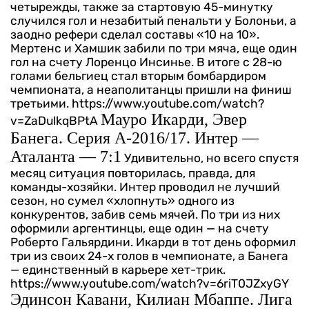
четырежды, также за стартовую 45-минутку
случился гол и незабитый пенальти у Болоньи, а
заодно рефери сделал составы «10 на 10».
Мертенс и Хамшик забили по три мяча, еще один
гол на счету Лоренцо Инсинье. В итоге с 28-ю
голами бельгиец стал вторым бомбардиром
чемпионата, а неаполитанцы пришли на финиш
третьими.
https://www.youtube.com/watch?
Мауро Икарди, Эвер
v=ZaDulkqBPtA
Банега. Серия А-2016/17. Интер —
Аталанта — 7:1
Удивительно, но всего спустя
месяц ситуация повторилась, правда, для
команды-хозяйки. Интер проводил не лучший
сезон, но сумел «хлопнуть» одного из
конкурентов, забив семь мячей. По три из них
оформили аргентинцы, еще один — на счету
Роберто Гальярдини. Икарди в тот день оформил
три из своих 24-х голов в чемпионате, а Банега
— единственный в карьере хет-трик.
https://www.youtube.com/watch?v=6riT0JZxyGY
Эдинсон Кавани, Килиан Мбаппе. Лига