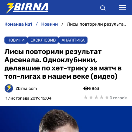
команда №1
новини
Лисы повторили результат Арсенала. Одноклубники, делавшие по хет-трику за матч в топ-лигах в нашем веке (видео)
НОВИНИ
НОВИНИ
ЕКСКЛЮЗИВ
АНАЛІТИКА
АНАЛІТИКА
Лисы повторили результат
Арсенала. Одноклубники,
ІНТЕРВ'Ю
делавшие по хет-трику за матч в
топ-лигах в нашем веке (видео)
РІЗНЕ
Zbirna.com
8863
БУКМЕКЕРИ
★
★
★
★
★
★
★
★
★
★
0 голосів
1 листопада 2019, 16:04