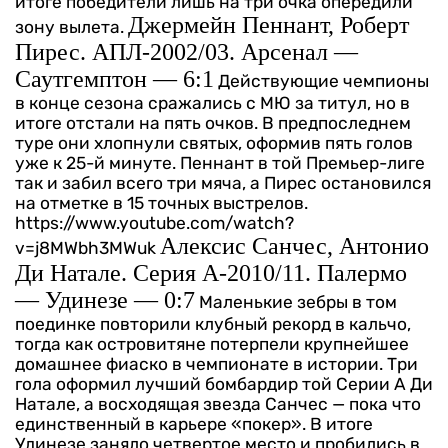
итоге победители лишь на три очка опередили
Джермейн Пеннант, Роберт
зону вылета.
Пирес. АПЛ-2002/03. Арсенал —
Саутгемптон — 6:1
Действующие чемпионы
в конце сезона сражались с МЮ за титул, но в
итоге отстали на пять очков. В предпоследнем
туре они хлопнули святых, оформив пять голов
уже к 25-й минуте. Пеннант в той Премьер-лиге
так и забил всего три мяча, а Пирес остановился
на отметке в 15 точных выстрелов.
https://www.youtube.com/watch?
Алексис Санчес, Антонио
v=j8MWbh3MWuk
Ди Натале. Серия А-2010/11. Палермо
— Удинезе — 0:7
Маленькие зебры в том
поединке повторили клубный рекорд в кальчо,
тогда как островитяне потерпели крупнейшее
домашнее фиаско в чемпионате в истории. Три
гола оформил лучший бомбардир той Серии А Ди
Натале, а восходящая звезда Санчес — пока что
единственный в карьере «покер». В итоге
Удинезе заняло четвертое место и пробились в