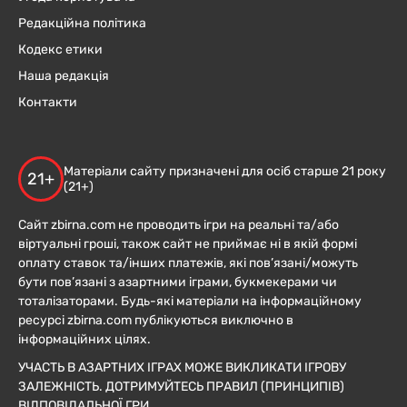
Редакційна політика
Кодекс етики
Наша редакція
Контакти
Матеріали сайту призначені для осіб старше 21 року
21+
(21+)
Сайт zbirna.com не проводить ігри на реальні та/або
віртуальні гроші, також сайт не приймає ні в якій формі
оплату ставок та/інших платежів, які пов’язані/можуть
бути пов’язані з азартними іграми, букмекерами чи
тоталізаторами. Будь-які матеріали на інформаційному
ресурсі zbirna.com публікуються виключно в
інформаційних цілях.
УЧАСТЬ В АЗАРТНИХ ІГРАХ МОЖЕ ВИКЛИКАТИ ІГРОВУ
ЗАЛЕЖНІСТЬ. ДОТРИМУЙТЕСЬ ПРАВИЛ (ПРИНЦИПІВ)
ВІДПОВІДАЛЬНОЇ ГРИ.