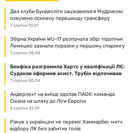
Два клуби Бундесліги зацікавилися Мудриком:
озвучено основну перешкоду трансферу
7 серпня 10:01
Збірна України WU-17 розпочала збір: підопічні
Лемешко зазнали поразки у першому спарингу
7 серпня 08:48
Бенфіка розгромила Хартс у кваліфікації ЛЄ:
Судаков оформив асист, Трубін відпочивав
7 серпня 00:04
Андерлехт на виїзді здолав ПАОК: команда
Сікана на шляху до Ліги Європи
6 серпня 22:59
Ракув з українцем не переміг Хаммарбю: матч
відбору ЛК без забитих голів