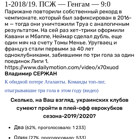
1-2018/19. ПСЖ — Генгам — 9:0
Парижане повторили собственный рекорд в
чемпионате, который был зафиксирован в 2016-
м — тогда они уничтожили Труа с аналогичным
результатом. На сей раз хет-трики оформили
Кавани и Мбаппе, Неймар сделал дубль, еще
один мяч на счету Томы Менье. Уругваец и
француз стали первыми за 40 лет
одноклубниками, забившими по три гола за один
поединок Лиги 1.
https://www.dailymotion.com/video/x70xuod
Владимир СЕРЖАН
К обидной потере Аталанты. Команды топ-лиг,
отыгрывавшие три гола в этом году (видео)
Сколько, на Ваш взгляд, украинских клубов
сумеют пройти в плей-офф еврокубков
сезона-2019/2020?
Два
(62%, проголосовало: 1 233)
Один
(27%, проголосовало: 533)