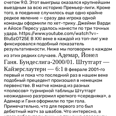
счетом 9:0. Этот выигрыш оказался крупнейшим
выездным за всю историю Премьер-лиги. Кроме
того, в поединке случилось еще одно крайне
редкое явление — сразу два игрока одной
команды оформили по хет-трику. Джейми Варди
и Айосе Пересу удалось нанести по три точных
удара.
https://www.youtube.com/watch?v=-
BIu5zOT25E
В XXI веке в каждой из топ-лиг уже
фиксировался подобный показатель
результативности. Ниже мы поговорим о каждом
Адемар, Йонел
из этих редких случаев.
Ганя. Бундеслига-2000/01. Штутгарт —
Кайзерслаутерн — 6:1
В феврале 2001-го
первый и пока что последний раз в нашем веке
подобный прецедент произошел в немецком
первенстве. В матче команд из разных
«полюсов» турнирной таблицы Штутгарт
неожиданно разгромил крепкого «середняка», а
Адемар и Ганя оформили по три гола.
Примечательно, что для первого это был
дебютный матч за швабов. Что интересно, в