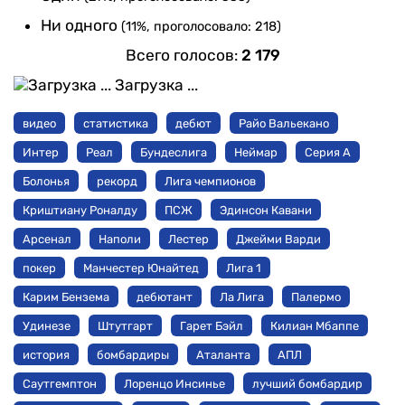
Ни одного
(11%, проголосовало: 218)
Всего голосов:
2 179
Загрузка ...
видео
статистика
дебют
Райо Вальекано
Интер
Реал
Бундеслига
Неймар
Серия А
Болонья
рекорд
Лига чемпионов
Криштиану Роналду
ПСЖ
Эдинсон Кавани
Арсенал
Наполи
Лестер
Джейми Варди
покер
Манчестер Юнайтед
Лига 1
Карим Бензема
дебютант
Ла Лига
Палермо
Удинезе
Штутгарт
Гарет Бэйл
Килиан Мбаппе
история
бомбардиры
Аталанта
АПЛ
Саутгемптон
Лоренцо Инсинье
лучший бомбардир