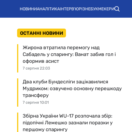
НОВИНИ
АНАЛІТИКА
ІНТЕРВ'Ю
РІЗНЕ
БУКМЕКЕРИ
ОСТАННІ НОВИНИ
Жирона втратила перемогу над
Сабадель у спарингу: Ванат забив гол і
оформив асист
7 серпня 22:03
Два клуби Бундесліги зацікавилися
Мудриком: озвучено основну перешкоду
трансферу
7 серпня 10:01
Збірна України WU-17 розпочала збір:
підопічні Лемешко зазнали поразки у
першому спарингу