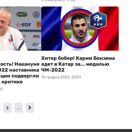
Хитер бобер! Карим Бензема
ость! Накануне
едет в Катар за... медалью
22 наставника
ЧМ-2022
ции подвергли
15 грудня 2022, 20:01
 критике
02
3
...