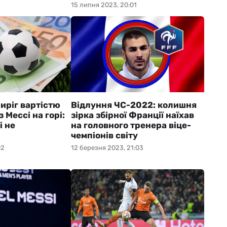
15 липня 2023, 20:01
иріг вартістю
Відлуння ЧС-2022: колишня
 Мессі на горі:
зірка збірної Франції наїхав
і не
на головного тренера віце-
чемпіонів світу
02
12 березня 2023, 21:03