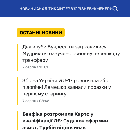
НОВИНИ
АНАЛІТИКА
ІНТЕРВ'Ю
РІЗНЕ
БУКМЕКЕРИ
ОСТАННІ НОВИНИ
Два клуби Бундесліги зацікавилися
Мудриком: озвучено основну перешкоду
трансферу
7 серпня 10:01
Збірна України WU-17 розпочала збір:
підопічні Лемешко зазнали поразки у
першому спарингу
7 серпня 08:48
Бенфіка розгромила Хартс у
кваліфікації ЛЄ: Судаков оформив
асист, Трубін відпочивав