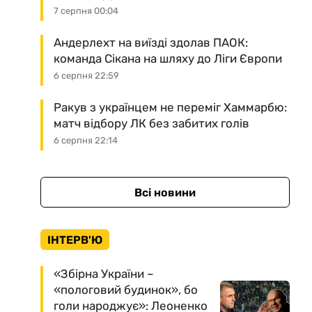
7 серпня 00:04
Андерлехт на виїзді здолав ПАОК:
команда Сікана на шляху до Ліги Європи
6 серпня 22:59
Ракув з українцем не переміг Хаммарбю:
матч відбору ЛК без забитих голів
6 серпня 22:14
Всі новини
ІНТЕРВ'Ю
«Збірна України –
«пологовий будинок», бо
голи народжує»: Леоненко