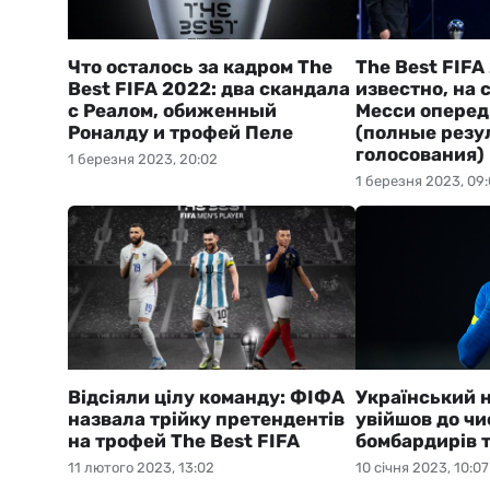
Что осталось за кадром The
The Best FIFA
Best FIFA 2022: два скандала
известно, на 
с Реалом, обиженный
Месси оперед
Роналду и трофей Пеле
(полные резу
голосования)
1 березня 2023, 20:02
1 березня 2023, 09
Відсіяли цілу команду: ФІФА
Український 
назвала трійку претендентів
увійшов до ч
на трофей The Best FIFA
бомбардирів 
11 лютого 2023, 13:02
10 січня 2023, 10:07