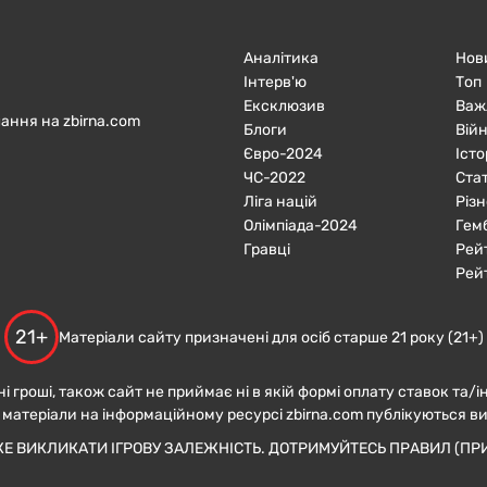
Аналітика
Нов
Інтерв'ю
Топ
Ексклюзив
Важ
ання на zbirna.com
Блоги
Війн
Євро-2024
Істо
ЧC-2022
Ста
Ліга націй
Різн
Олімпіада-2024
Гем
Гравці
Рей
Рей
21+
Матеріали сайту призначені для осіб старше 21 року (21+)
ні гроші, також сайт не приймає ні в якій формі оплату ставок та/і
 матеріали на інформаційному ресурсі zbirna.com публікуються в
ЖЕ ВИКЛИКАТИ ІГРОВУ ЗАЛЕЖНІСТЬ. ДОТРИМУЙТЕСЬ ПРАВИЛ (ПРИ