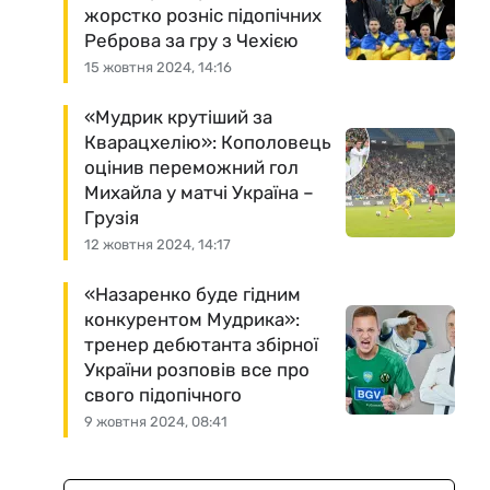
жорстко розніс підопічних
Реброва за гру з Чехією
15 жовтня 2024, 14:16
«Мудрик крутіший за
Кварацхелію»: Кополовець
оцінив переможний гол
Михайла у матчі Україна –
Грузія
12 жовтня 2024, 14:17
«Назаренко буде гідним
конкурентом Мудрика»:
тренер дебютанта збірної
України розповів все про
свого підопічного
9 жовтня 2024, 08:41