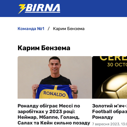
команда №1
Карим Бензема
Карим Бензема
Роналду обіграє Мессі по
Золотий м’яч-
заробітках у 2023 році:
Football обра
Неймар, Мбаппе, Голанд,
Роналду
Салах та Кейн сильно позаду
7 вересня 2023, 13: