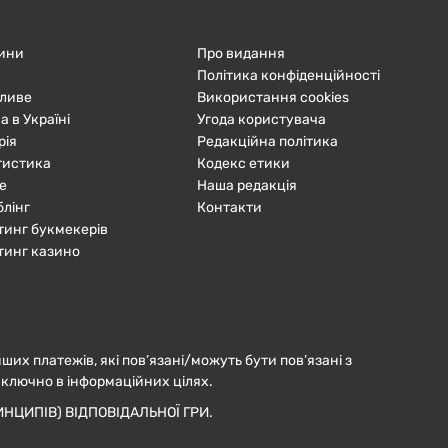
ини
Про видання
Політика конфіденційності
ливе
Використання cookies
а в Україні
Угода користувача
рія
Редакційна політика
тистика
Кодекс етики
е
Наша редакція
блінг
Контакти
тинг букмекерів
тинг казино
нших платежів, які пов’язані/можуть бути пов’язані з
иключно в інформаційних цілях.
НЦИПІВ) ВІДПОВІДАЛЬНОЇ ГРИ.