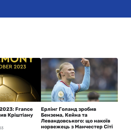
2023: France
Ерлінг Голанд зробив
зив Кріштіану
Бензема, Кейна та
Левандовського: що накоїв
норвежець з Манчестер Сіті
03