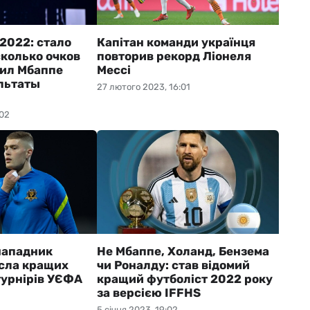
 2022: стало
Капітан команди українця
сколько очков
повторив рекорд Ліонеля
ил Мбаппе
Мессі
льтаты
27 лютого 2023, 16:01
:02
нападник
Не Мбаппе, Холанд, Бензема
исла кращих
чи Роналду: став відомий
турнірів УЄФА
кращий футболіст 2022 року
за версією IFFHS
5 січня 2023, 19:02