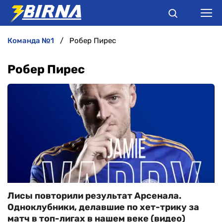
команда №1
Робер Пирес
НОВИНИ
Робер Пирес
АНАЛІТИКА
ІНТЕРВ'Ю
РІЗНЕ
БУКМЕКЕРИ
Лисы повторили результат Арсенала.
Одноклубники, делавшие по хет-трику за
матч в топ-лигах в нашем веке (видео)