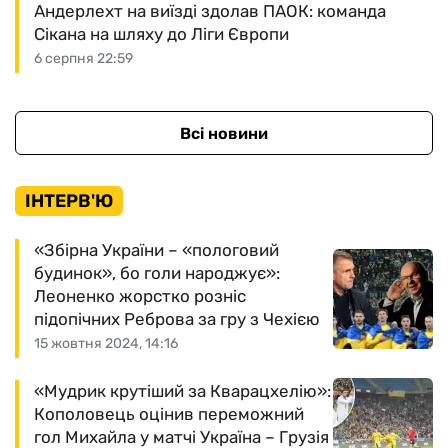
Андерлехт на виїзді здолав ПАОК: команда
Сікана на шляху до Ліги Європи
6 серпня 22:59
Всі новини
ІНТЕРВ'Ю
«Збірна України – «пологовий
будинок», бо голи народжує»:
Леоненко жорстко розніс
підопічних Реброва за гру з Чехією
15 жовтня 2024, 14:16
«Мудрик крутіший за Кварацхелію»:
Кополовець оцінив переможний
гол Михайла у матчі Україна – Грузія