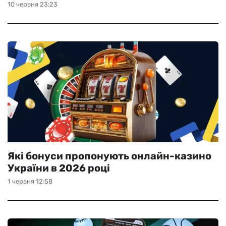
10 червня 23:23
Які бонуси пропонують онлайн-казино
України в 2026 році
1 червня 12:58