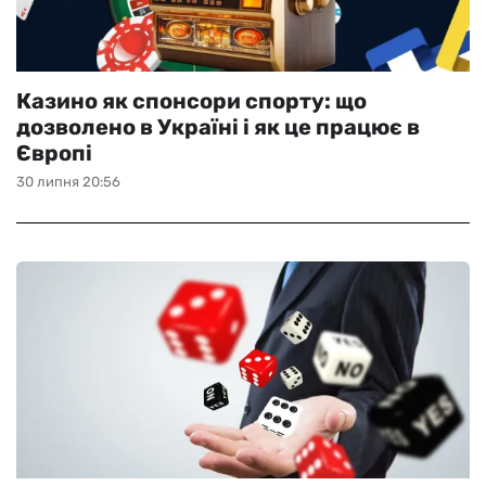
Казино як спонсори спорту: що
дозволено в Україні і як це працює в
Європі
30 липня 20:56