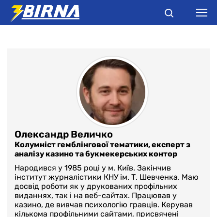
НОВИНИ
АНАЛІТИКА
ІНТЕРВ'Ю
РІЗНЕ
Олександр Величко
Колумніст гемблінгової тематики, експерт з
аналізу казино та букмекерських контор
БУКМЕКЕРИ
Народився у 1985 році у м. Київ. Закінчив
інститут журналістики КНУ ім. Т. Шевченка. Маю
досвід роботи як у друкованих профільних
виданнях, так і на веб-сайтах. Працював у
казино, де вивчав психологію гравців. Керував
кількома профільними сайтами, присвячені