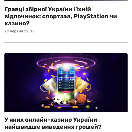
Гравці збірної України і їхній
відпочинок: спортзал, PlayStation чи
казино?
20 червня 22:03
У яких онлайн-казино України
найшвидше виведення грошей?