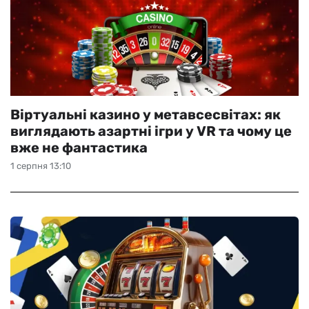
Віртуальні казино у метавсесвітах: як
виглядають азартні ігри у VR та чому це
вже не фантастика
1 серпня 13:10