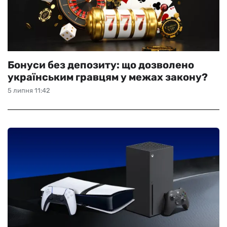
Бонуси без депозиту: що дозволено
українським гравцям у межах закону?
5 липня 11:42