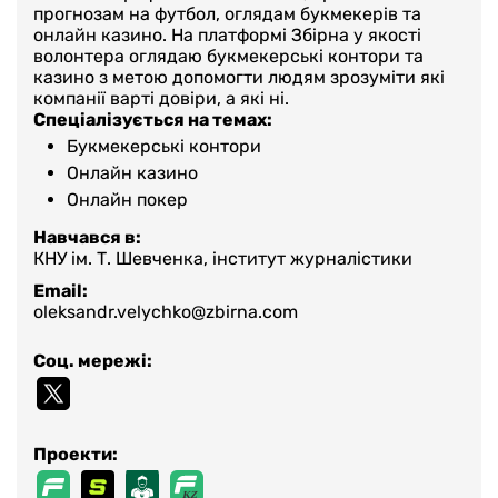
прогнозам на футбол, оглядам букмекерів та
онлайн казино. На платформі Збірна у якості
волонтера оглядаю букмекерські контори та
казино з метою допомогти людям зрозуміти які
компанії варті довіри, а які ні.
Спеціалізується на темах:
Букмекерські контори
Онлайн казино
Онлайн покер
Навчався в:
КНУ ім. Т. Шевченка, інститут журналістики
Email:
oleksandr.velychko@zbirna.com
Соц. мережі:
Проекти: