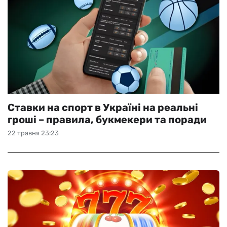
Ставки на спорт в Україні на реальні
гроші – правила, букмекери та поради
22 травня 23:23