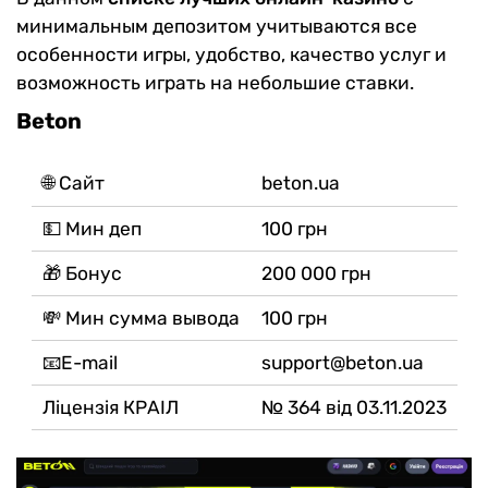
минимальным депозитом учитываются все
особенности игры, удобство, качество услуг и
возможность играть на небольшие ставки.
Beton
🌐 Сайт
beton.ua
💵 Мин деп
100 грн
🎁 Бонус
200 000 грн
💸 Мин сумма вывода
100 грн
📧E-mail
support@beton.ua
Ліцензія КРАІЛ
№ 364 від 03.11.2023