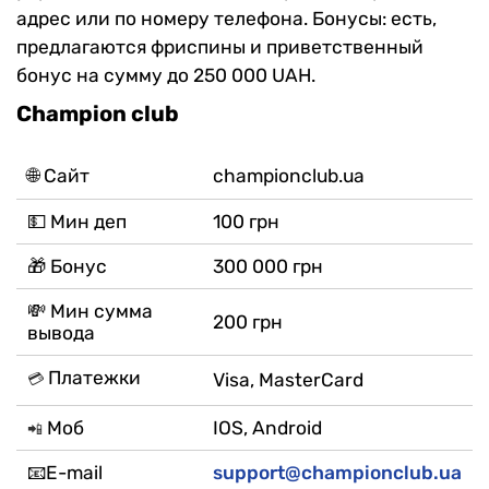
адрес или по номеру телефона. Бонусы: есть,
предлагаются фриспины и приветственный
бонус на сумму до 250 000 UAH.
Champion club
🌐 Сайт
championclub.ua
💵 Мин деп
100 грн
🎁 Бонус
300 000 грн
💸 Мин сумма
200 грн
вывода
💳
Платежки
Visa, MasterCard
📲
Моб
IOS, Android
📧E-mail
support@championclub.ua