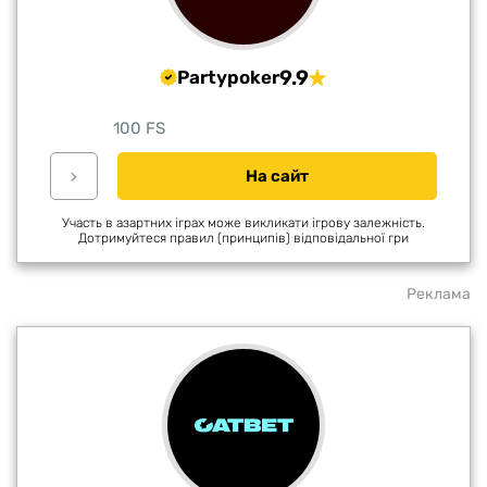
9.9
Partypoker
100 FS
На сайт
Участь в азартних іграх може викликати ігрову залежність.
Дотримуйтеся правил (принципів) відповідальної гри
Реклама