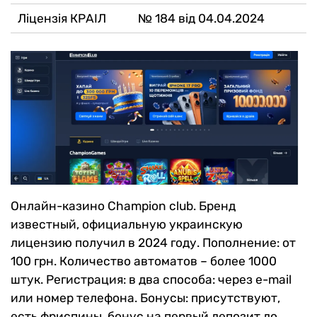
Ліцензія КРАІЛ
№ 184 від 04.04.2024
Онлайн-казино Champion club. Бренд
известный, официальную украинскую
лицензию получил в 2024 году. Пополнение: от
100 грн. Количество автоматов – более 1000
штук. Регистрация: в два способа: через e-mail
или номер телефона. Бонусы: присутствуют,
есть фриспины, бонус на первый депозит до