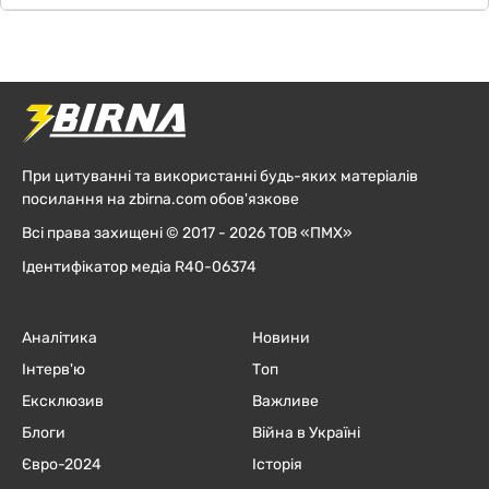
При цитуванні та використанні будь-яких матеріалів
посилання на zbirna.com обов'язкове
Всі права захищені © 2017 - 2026 ТОВ «ПМХ»
Ідентифікатор медіа R40-06374
Аналітика
Новини
Інтерв'ю
Топ
Ексклюзив
Важливе
Блоги
Війна в Україні
Євро-2024
Історія