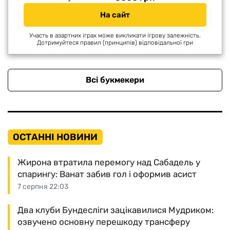
На сайт
Участь в азартних іграх може викликати ігрову залежність.
Дотримуйтеся правил (принципів) відповідальної гри
Всі букмекери
ОСТАННІ НОВИНИ
Жирона втратила перемогу над Сабадель у
спарингу: Ванат забив гол і оформив асист
7 серпня 22:03
Два клуби Бундесліги зацікавилися Мудриком:
озвучено основну перешкоду трансферу