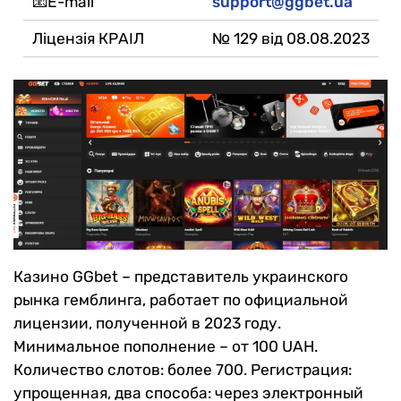
📧E-mail
support@ggbet.ua
Ліцензія КРАІЛ
№ 129 від 08.08.2023
Казино GGbet – представитель украинского
рынка гемблинга, работает по официальной
лицензии, полученной в 2023 году.
Минимальное пополнение – от 100 UAH.
Количество слотов: более 700. Регистрация:
упрощенная, два способа: через электронный