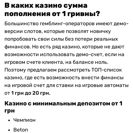
В каких казино сумма
пополнения от 1 гривны?
Большинство гемблинг-операторов имеют демо-
версии слотов, которые позволят новичку
попробовать свои силы без потери реальных
финансов. Но есть ряд казино, которые не дают
возможности использовать демо-счет, если на
игровом счете клиента, на балансе ноль.
Поэтому предлагаем рассмотреть ТОП-список
казино, где есть возможность внести финансы
на игровой счет для ставки на игровые автоматы
от
1 грн до 20 грн.
Казино с минимальным депозитом от 1
грн
Чемпион
Beton