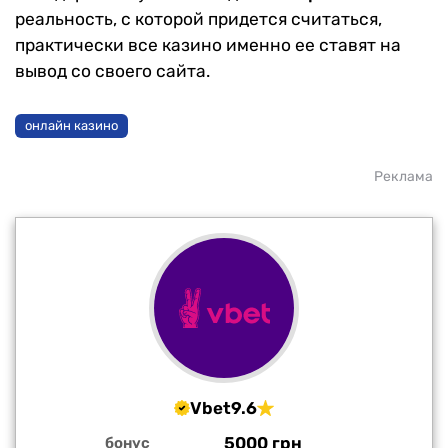
реальность, с которой придется считаться,
практически все казино именно ее ставят на
вывод со своего сайта.
онлайн казино
Реклама
Vbet
9.6
5000 грн
бонус