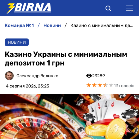
команда №1
новини
Казино с минимальным депозитом
НОВИНИ
НОВИНИ
АНАЛІТИКА
Казино Украины с минимальным
депозитом 1 грн
ІНТЕРВ'Ю
Олександр Величко
23289
РІЗНЕ
★
★
★
★
★
★
★
★
★
★
13 голосів
4 серпня 2026, 23:23
БУКМЕКЕРИ