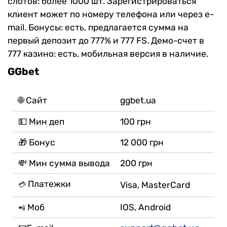
слотов: более 1000 шт. Зарегистрироваться
клиент может по номеру телефона или через e-
mail. Бонусы: есть, предлагается сумма на
первый депозит до 777% и 777 FS. Демо-счет в
777 казино: есть, мобильная версия в наличие.
GGbet
🌐 Сайт
ggbet.ua
💵 Мин деп
100 грн
🎁 Бонус
12 000 грн
💸 Мин сумма вывода
200 грн
💳
Платежки
Visa, MasterCard
📲
Моб
IOS, Android