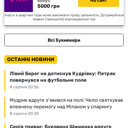
На сайт
бонус
5000 грн
Участь в азартних іграх може викликати ігрову залежність. Дотримуйтеся
правил (принципів) відповідальної гри
Всі букмекери
ОСТАННІ НОВИНИ
Лівий Берег не дотиснув Кудрівку: Петряк
повернувся на футбольне поле
8 серпня 20:56
Мудрик вдруге з'явився на полі: Челсі святкував
впевнену перемогу над Міланом у спарингу
8 серпня 20:30
Серія триває: Буковина Шищенка вдруге