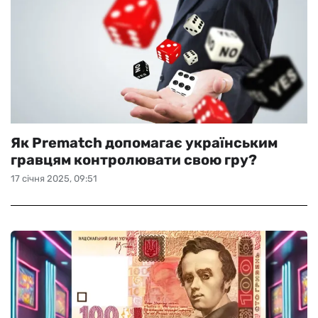
Як Prematch допомагає українським
гравцям контролювати свою гру?
17 січня 2025, 09:51