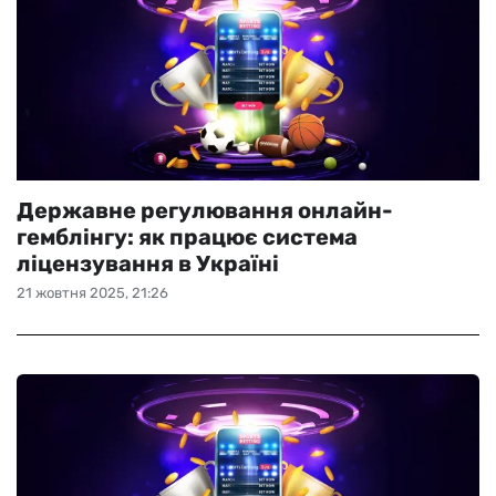
Державне регулювання онлайн-
гемблінгу: як працює система
ліцензування в Україні
21 жовтня 2025, 21:26