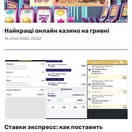
Найкращі онлайн казино на гривні
16 січня 2025, 20:52
Ставки экспресс: как поставить