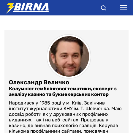
НОВИНИ
АНАЛІТИКА
ІНТЕРВ'Ю
РІЗНЕ
Олександр Величко
Колумніст гемблінгової тематики, експерт з
аналізу казино та букмекерських контор
БУКМЕКЕРИ
Народився у 1985 році у м. Київ. Закінчив
інститут журналістики КНУ ім. Т. Шевченка. Маю
досвід роботи як у друкованих профільних
виданнях, так і на веб-сайтах. Працював у
казино, де вивчав психологію гравців. Керував
кількома профільними сайтами, присвячені