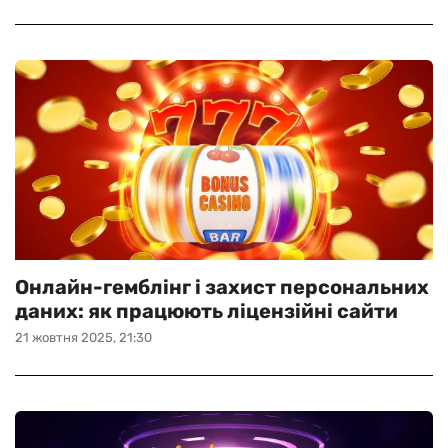
Онлайн-гемблінг і захист персональних
даних: як працюють ліцензійні сайти
21 жовтня 2025, 21:30