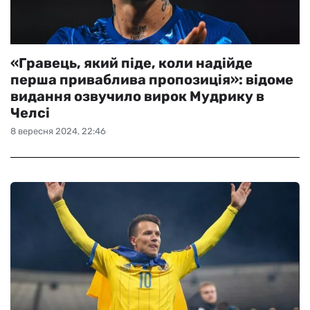
«Гравець, який піде, коли надійде
перша приваблива пропозиція»: відоме
видання озвучило вирок Мудрику в
Челсі
8 вересня 2024, 22:46