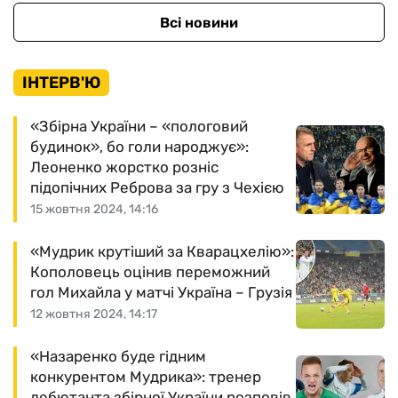
Всі новини
ІНТЕРВ'Ю
«Збірна України – «пологовий
будинок», бо голи народжує»:
Леоненко жорстко розніс
підопічних Реброва за гру з Чехією
15 жовтня 2024, 14:16
«Мудрик крутіший за Кварацхелію»:
Кополовець оцінив переможний
гол Михайла у матчі Україна – Грузія
12 жовтня 2024, 14:17
«Назаренко буде гідним
конкурентом Мудрика»: тренер
дебютанта збірної України розповів