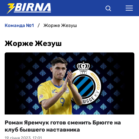
команда №1
Жорже Жезуш
НОВИНИ
Жорже Жезуш
АНАЛІТИКА
ІНТЕРВ'Ю
РІЗНЕ
БУКМЕКЕРИ
Роман Яремчук готов сменить Брюгге на
клуб бывшего наставника
19 січня 2023, 17:01