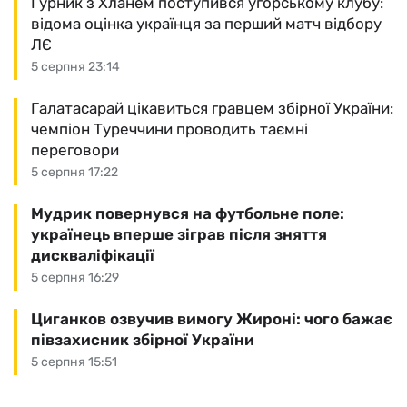
Гурник з Хланем поступився угорському клубу:
відома оцінка українця за перший матч відбору
ЛЄ
5 серпня 23:14
Галатасарай цікавиться гравцем збірної України:
чемпіон Туреччини проводить таємні
переговори
5 серпня 17:22
Мудрик повернувся на футбольне поле:
українець вперше зіграв після зняття
дискваліфікації
5 серпня 16:29
Циганков озвучив вимогу Жироні: чого бажає
півзахисник збірної України
5 серпня 15:51