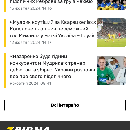
підопічних Реброва за гру з Чехією
15 жовтня 2024, 14:16
«Мудрик крутіший за Кварацхелію»:
Кополовець оцінив переможний
гол Михайла у матчі Україна – Грузія
12 жовтня 2024, 14:17
«Назаренко буде гідним
конкурентом Мудрика»: тренер
дебютанта збірної України розповів
все про свого підопічного
9 жовтня 2024, 08:41
Всі інтерв'ю