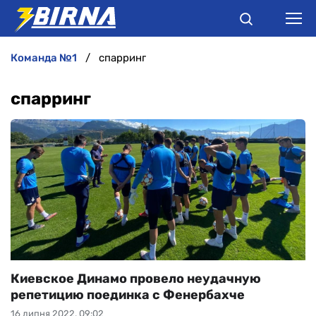
команда №1
спарринг
НОВИНИ
спарринг
АНАЛІТИКА
ІНТЕРВ'Ю
РІЗНЕ
БУКМЕКЕРИ
Киевское Динамо провело неудачную
репетицию поединка с Фенербахче
16 липня 2022, 09:02