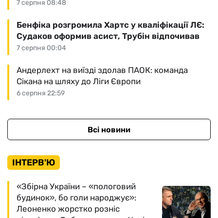
7 серпня 08:48
Бенфіка розгромила Хартс у кваліфікації ЛЄ:
Судаков оформив асист, Трубін відпочивав
7 серпня 00:04
Андерлехт на виїзді здолав ПАОК: команда
Сікана на шляху до Ліги Європи
6 серпня 22:59
Всі новини
ІНТЕРВ'Ю
«Збірна України – «пологовий
будинок», бо голи народжує»:
Леоненко жорстко розніс