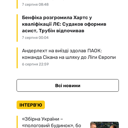
7 серпня 08:48
Бенфіка розгромила Хартс у
кваліфікації ЛЄ: Судаков оформив
асист, Трубін відпочивав
7 серпня 00:04
Андерлехт на виїзді здолав ПАОК:
команда Сікана на шляху до Ліги Європи
6 серпня 22:59
Всі новини
ІНТЕРВ'Ю
«Збірна України –
«пологовий будинок», бо