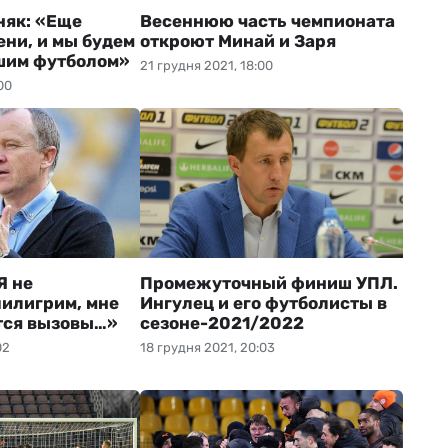
няк: «Еще
Весеннюю часть чемпионата
ени, и мы будем
откроют Минай и Заря
шим футболом»
21 грудня 2021, 18:00
00
Я не
Промежуточный финиш УПЛ.
илигрим, мне
Ингулец и его футболисты в
тся вызовы…»
сезоне-2021/2022
02
18 грудня 2021, 20:03