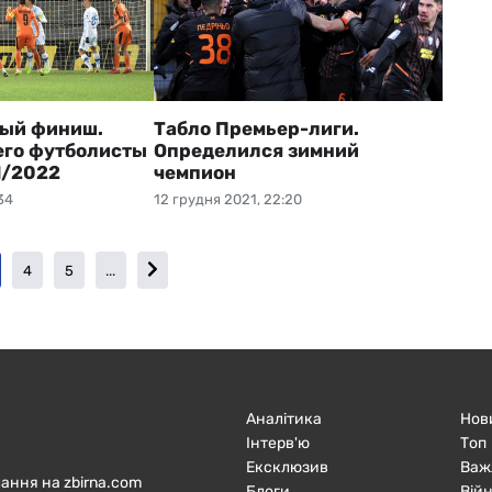
ый финиш.
Табло Премьер-лиги.
его футболисты
Определился зимний
1/2022
чемпион
34
12 грудня 2021, 22:20
4
5
...
Аналітика
Нов
Інтерв'ю
Топ
Ексклюзив
Важ
ання на zbirna.com
Блоги
Війн