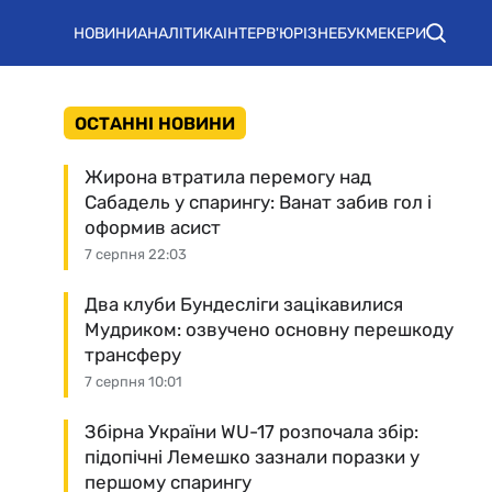
НОВИНИ
АНАЛІТИКА
ІНТЕРВ'Ю
РІЗНЕ
БУКМЕКЕРИ
ОСТАННІ НОВИНИ
Жирона втратила перемогу над
Сабадель у спарингу: Ванат забив гол і
оформив асист
7 серпня 22:03
Два клуби Бундесліги зацікавилися
Мудриком: озвучено основну перешкоду
трансферу
7 серпня 10:01
Збірна України WU-17 розпочала збір:
підопічні Лемешко зазнали поразки у
першому спарингу