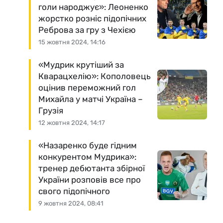
голи народжує»: Леоненко
жорстко розніс підопічних
Реброва за гру з Чехією
15 жовтня 2024, 14:16
«Мудрик крутіший за
Кварацхелію»: Кополовець
оцінив переможний гол
Михайла у матчі Україна –
Грузія
12 жовтня 2024, 14:17
«Назаренко буде гідним
конкурентом Мудрика»:
тренер дебютанта збірної
України розповів все про
свого підопічного
9 жовтня 2024, 08:41