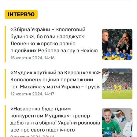
ІНТЕРВ'Ю
«Збірна України – «пологовий
будинок», бо голи народжує»:
Леоненко жорстко розніс
підопічних Реброва за гру з Чехією
15 жовтня 2024, 14:16
«Мудрик крутіший за Кварацхелію»:
Кополовець оцінив переможний
гол Михайла у матчі Україна – Грузія
12 жовтня 2024, 14:17
«Назаренко буде гідним
конкурентом Мудрика»: тренер
дебютанта збірної України розповів
все про свого підопічного