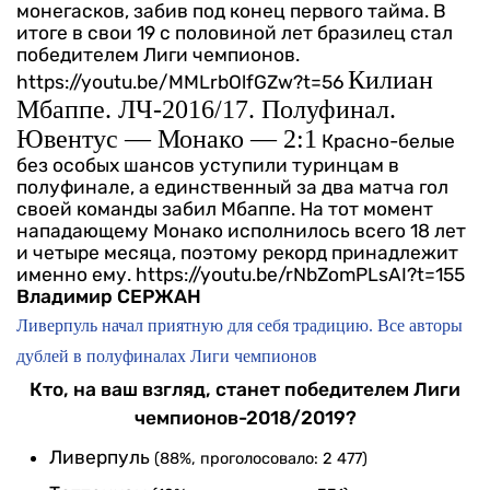
монегасков, забив под конец первого тайма. В
итоге в свои 19 с половиной лет бразилец стал
победителем Лиги чемпионов.
Килиан
https://youtu.be/MMLrbOlfGZw?t=56
Мбаппе. ЛЧ-2016/17. Полуфинал.
Ювентус — Монако — 2:1
Красно-белые
без особых шансов уступили туринцам в
полуфинале, а единственный за два матча гол
своей команды забил Мбаппе. На тот момент
нападающему Монако исполнилось всего 18 лет
и четыре месяца, поэтому рекорд принадлежит
именно ему.
https://youtu.be/rNbZomPLsAI?t=155
Владимир СЕРЖАН
Ливерпуль начал приятную для себя традицию. Все авторы
дублей в полуфиналах Лиги чемпионов
Кто, на ваш взгляд, станет победителем Лиги
чемпионов-2018/2019?
Ливерпуль
(88%, проголосовало: 2 477)