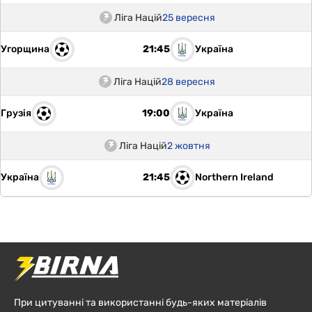
Ліга Націй
25 вересня
Угорщина
Україна
21:45
Ліга Націй
28 вересня
Грузія
Україна
19:00
Ліга Націй
2 жовтня
Україна
Northern Ireland
21:45
При цитуванні та використанні будь-яких матеріалів