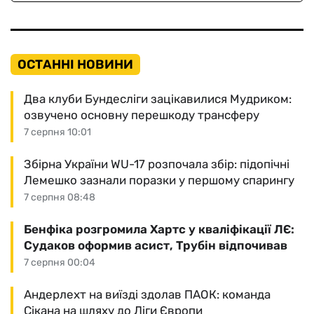
ОСТАННІ НОВИНИ
Два клуби Бундесліги зацікавилися Мудриком:
озвучено основну перешкоду трансферу
7 серпня 10:01
Збірна України WU-17 розпочала збір: підопічні
Лемешко зазнали поразки у першому спарингу
7 серпня 08:48
Бенфіка розгромила Хартс у кваліфікації ЛЄ:
Судаков оформив асист, Трубін відпочивав
7 серпня 00:04
Андерлехт на виїзді здолав ПАОК: команда
Сікана на шляху до Ліги Європи