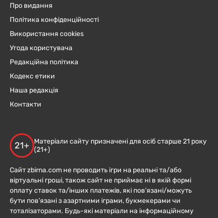
Про видання
Політика конфіденційності
Використання cookies
Угода користувача
Редакційна політика
Кодекс етики
Наша редакція
Контакти
Матеріали сайту призначені для осіб старше 21 року
21+
(21+)
Сайт zbirna.com не проводить ігри на реальні та/або
віртуальні гроші, також сайт не приймає ні в якій формі
оплату ставок та/інших платежів, які пов’язані/можуть
бути пов’язані з азартними іграми, букмекерами чи
тоталізаторами. Будь-які матеріали на інформаційному