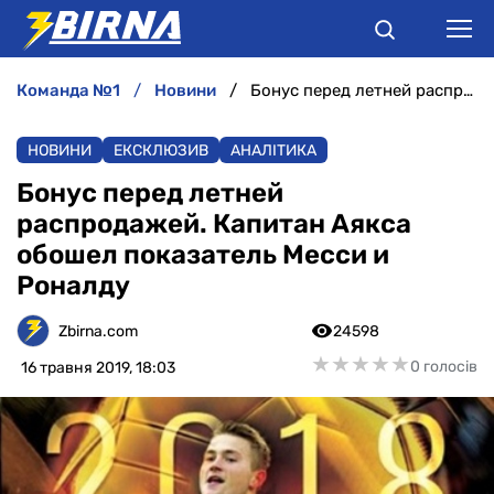
команда №1
новини
Бонус перед летней распродажей. Капитан Аякса обошел показатель Месси и Роналду
НОВИНИ
НОВИНИ
ЕКСКЛЮЗИВ
АНАЛІТИКА
АНАЛІТИКА
Бонус перед летней
распродажей. Капитан Аякса
ІНТЕРВ'Ю
обошел показатель Месси и
Роналду
РІЗНЕ
Zbirna.com
24598
БУКМЕКЕРИ
★
★
★
★
★
★
★
★
★
★
0 голосів
16 травня 2019, 18:03