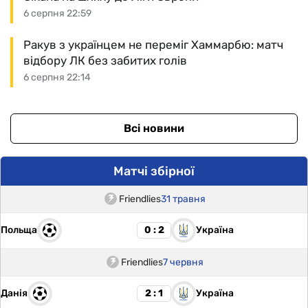
6 серпня 22:59
Ракув з українцем не переміг Хаммарбю: матч
відбору ЛК без забитих голів
6 серпня 22:14
Всі новини
Матчі збірної
Friendlies
31 травня
Польща
Україна
0 : 2
Friendlies
7 червня
Данія
Україна
2 : 1