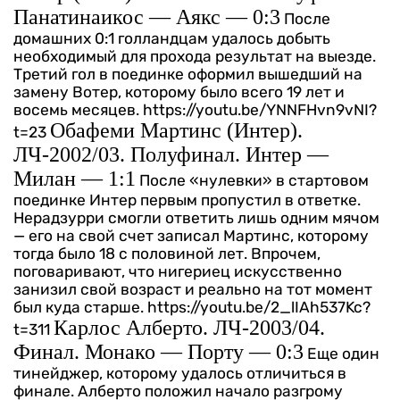
Панатинаикос — Аякс — 0:3
После
домашних 0:1 голландцам удалось добыть
необходимый для прохода результат на выезде.
Третий гол в поединке оформил вышедший на
замену Вотер, которому было всего 19 лет и
восемь месяцев.
https://youtu.be/YNNFHvn9vNI?
Обафеми Мартинс (Интер).
t=23
ЛЧ-2002/03. Полуфинал. Интер —
Милан — 1:1
После «нулевки» в стартовом
поединке Интер первым пропустил в ответке.
Нерадзурри смогли ответить лишь одним мячом
— его на свой счет записал Мартинс, которому
тогда было 18 с половиной лет. Впрочем,
поговаривают, что нигериец искусственно
занизил свой возраст и реально на тот момент
был куда старше.
https://youtu.be/2_lIAh537Kc?
Карлос Алберто. ЛЧ-2003/04.
t=311
Финал. Монако — Порту — 0:3
Еще один
тинейджер, которому удалось отличиться в
финале. Алберто положил начало разгрому