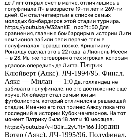
де Лигт открыл счет в матче, отличившись в
полуфинале ЛЧ в возрасте 19-ти лет и 269-ти
дней. Он стал четвертым в списке самых
молодых бомбардиров этой стадии турнира.
https://youtu.be/W32anKE_npo?t=50
Для
сравнения, главные бомбардиры в истории Лиги
чемпионов забили свои первые голы в
полуфиналах гораздо позже. Криштиану
Роналду сделал это в 22 года, а Лионель Месси
— в 23. Мы же поговорим о тех игроках, которым
Патрик
удалось опередить де Лигта.
Клюйверт (Аякс). ЛЧ-1994/95. Финал.
Аякс — Милан — 1:0
Да, голландец не
забивал в полуфинале, но его достижение еще
круче. Клюйверт стал самым юным
футболистом, который отличился в решающей
стадии. Именно его гол принес Аяксу пока что
последний в истории Кубок чемпионов. На тот
момент Патрику было 18 лет и 10 месяцев.
Нордин
https://youtu.be/v-lQJir_2yU?t=166
Вотер (Аякс). ЛЧ-1995/96. Полуфинал.