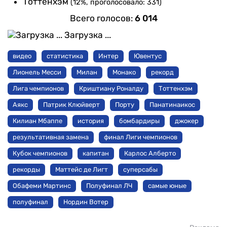
Тоттенхэм
(12%, проголосовало: 331)
Всего голосов:
6 014
Загрузка ...
видео
статистика
Интер
Ювентус
Лионель Месси
Милан
Монако
рекорд
Лига чемпионов
Криштиану Роналду
Тоттенхэм
Аякс
Патрик Клюйверт
Порту
Панатинаикос
Килиан Мбаппе
история
бомбардиры
джокер
результативная замена
финал Лиги чемпионов
Кубок чемпионов
капитан
Карлос Алберто
рекорды
Маттейс де Лигт
суперсабы
Обафеми Мартинс
Полуфинал ЛЧ
самые юные
полуфинал
Нордин Вотер