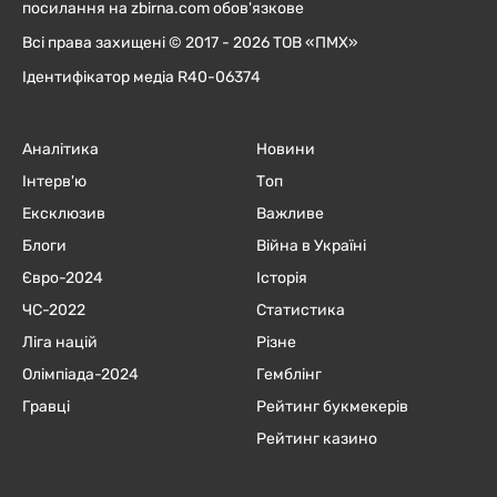
посилання на zbirna.com обов'язкове
Всі права захищені © 2017 - 2026 ТОВ «ПМХ»
Ідентифікатор медіа R40-06374
Аналітика
Новини
Інтерв'ю
Топ
Ексклюзив
Важливе
Блоги
Війна в Україні
Євро-2024
Історія
ЧC-2022
Статистика
Ліга націй
Різне
Олімпіада-2024
Гемблінг
Гравці
Рейтинг букмекерів
Рейтинг казино