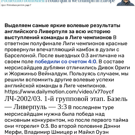
Выделяем самые яркие волевые результаты
английского Ливерпуля за всю историю
выступлений команды в Лиге чемпионов
В
ответном полуфинале Лиги чемпионов красные
провернули впечатляющий камбэк в дуэли с
Барселоной. После выездных 0:3 англичане на
своем поле
победили со счетом 4:0
. В составе
мерсисайдцев дублями отличились Дивок Ориги
и Жоржиньо Вейналдум. Пользуясь случаем, мы
решили вспомнить другие волевые успехи
английской команды в Лиге чемпионов.
https://www.dailymotion.com/video/x77oycf
ЛЧ-2002/03. 1-й групповой этап. Базель
— Ливерпуль — 3:3
В последнем туре
мерсисайдцам нужна была победа над
основным конкурентом, но после первого тайма
они «горели» 0:3. Во второй половине Дэнни
Мерфи, Владимир Шмицер и Майкл Оуэн