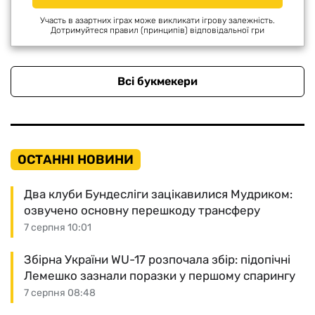
Участь в азартних іграх може викликати ігрову залежність.
Дотримуйтеся правил (принципів) відповідальної гри
Всі букмекери
ОСТАННІ НОВИНИ
Два клуби Бундесліги зацікавилися Мудриком:
озвучено основну перешкоду трансферу
7 серпня 10:01
Збірна України WU-17 розпочала збір: підопічні
Лемешко зазнали поразки у першому спарингу
7 серпня 08:48