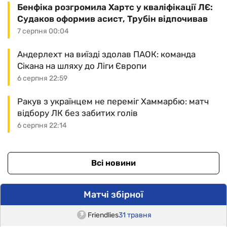
Бенфіка розгромила Хартс у кваліфікації ЛЄ:
Судаков оформив асист, Трубін відпочивав
7 серпня 00:04
Андерлехт на виїзді здолав ПАОК: команда
Сікана на шляху до Ліги Європи
6 серпня 22:59
Ракув з українцем не переміг Хаммарбю: матч
відбору ЛК без забитих голів
6 серпня 22:14
Всі новини
Матчі збірної
Friendlies
31 травня