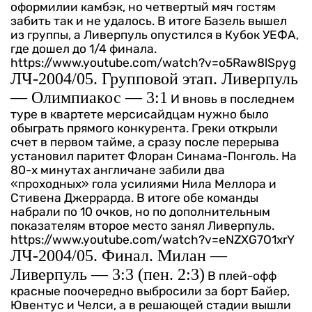
оформилии камбэк, но четвертый мяч гостям
забить так и не удалось. В итоге Базель вышел
из группы, а Ливерпуль опустился в Кубок УЕФА,
где дошел до 1/4 финала.
https://www.youtube.com/watch?v=o5Raw8lSpyg
ЛЧ-2004/05. Групповой этап. Ливерпуль
— Олимпиакос — 3:1
И вновь в последнем
туре в квартете мерсисайдцам нужно было
обыграть прямого конкурента. Греки открыли
счет в первом тайме, а сразу после перерыва
установил паритет Флоран Синама-Понголь. На
80-х минутах англичане забили два
«проходных» гола усилиями Нила Меллора и
Стивена Джеррарда. В итоге обе команды
набрали по 10 очков, но по дополнительным
показателям второе место занял Ливерпуль.
https://www.youtube.com/watch?v=eNZXG7O1xrY
ЛЧ-2004/05. Финал. Милан —
Ливерпуль — 3:3 (пен. 2:3)
В плей-офф
красные поочередно выбросили за борт Байер,
Ювентус и Челси, а в решающей стадии вышли