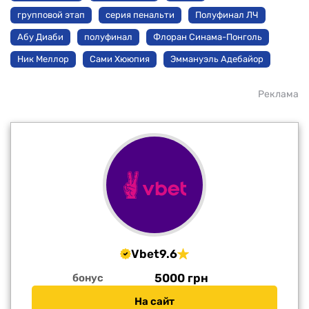
групповой этап
серия пенальти
Полуфинал ЛЧ
Абу Диаби
полуфинал
Флоран Синама-Понголь
Ник Меллор
Сами Хююпия
Эммануэль Адебайор
Реклама
Vbet
9.6
5000 грн
бонус
На сайт