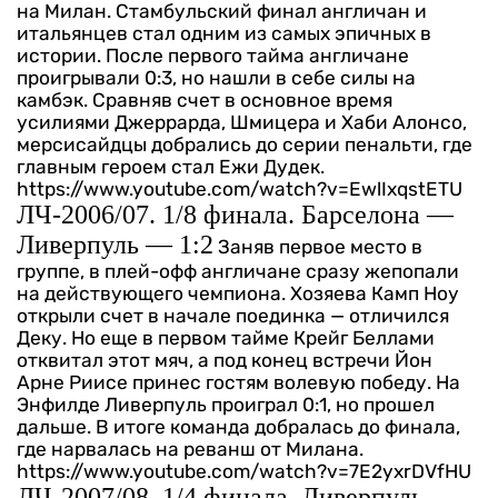
на Милан. Стамбульский финал англичан и
итальянцев стал одним из самых эпичных в
истории. После первого тайма англичане
проигрывали 0:3, но нашли в себе силы на
камбэк. Сравняв счет в основное время
усилиями Джеррарда, Шмицера и Хаби Алонсо,
мерсисайдцы добрались до серии пенальти, где
главным героем стал Ежи Дудек.
https://www.youtube.com/watch?v=EwlIxqstETU
ЛЧ-2006/07. 1/8 финала. Барселона —
Ливерпуль — 1:2
Заняв первое место в
группе, в плей-офф англичане сразу жепопали
на действующего чемпиона. Хозяева Камп Ноу
открыли счет в начале поединка — отличился
Деку. Но еще в первом тайме Крейг Беллами
отквитал этот мяч, а под конец встречи Йон
Арне Риисе принес гостям волевую победу. На
Энфилде Ливерпуль проиграл 0:1, но прошел
дальше. В итоге команда добралась до финала,
где нарвалась на реванш от Милана.
https://www.youtube.com/watch?v=7E2yxrDVfHU
ЛЧ-2007/08. 1/4 финала. Ливерпуль —