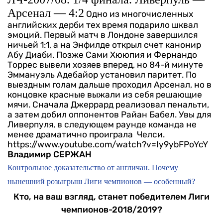
Арсенал — 4:2
Одно из многочисленных
английских дерби тех время подарило шквал
эмоций. Первый матч в Лондоне завершился
ничьей 1:1, а на Энфилде открыл счет канонир
Абу Диаби. Позже Сами Хююпия и Фернандо
Торрес вывели хозяев вперед, но 84-й минуте
Эммануэль Адебайор установил паритет. По
выездным голам дальше проходил Арсенал, но в
концовке красные выжали из себя решающие
мячи. Сначала Джеррард реализовал пенальти,
а затем добил оппонентов Райан Бабел. Увы для
Ливерпуля, в следующем раунде команда не
менее драматично проиграла Челси.
https://www.youtube.com/watch?v=Iy9ybFPoYcY
Владимир СЕРЖАН
Контрольное доказательство от англичан. Почему
нынешний розыгрыш Лиги чемпионов — особенный?
Кто, на ваш взгляд, станет победителем Лиги
чемпионов-2018/2019?