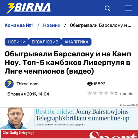
команда №1
новини
Обыгрывали Барселону и на Камп Ноу. Топ-5 камбэков Ливерпуля в Лиге чемпионов (видео)
НОВИНИ
НОВИНИ
ЕКСКЛЮЗИВ
АНАЛІТИКА
АНАЛІТИКА
Обыгрывали Барселону и на Камп
Ноу. Топ-5 камбэков Ливерпуля в
ІНТЕРВ'Ю
Лиге чемпионов (видео)
РІЗНЕ
Zbirna.com
18892
★
★
★
★
★
★
★
★
★
★
0 голосів
15 травня 2019, 14:04
БУКМЕКЕРИ