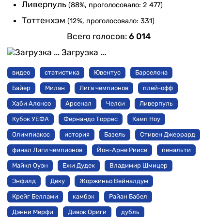
Ливерпуль
(88%, проголосовало: 2 477)
Тоттенхэм
(12%, проголосовало: 331)
Всего голосов:
6 014
Загрузка ...
видео
статистика
Ювентус
Барселона
Байер
Милан
Лига чемпионов
плей-офф
Хаби Алонсо
Арсенал
Челси
Ливерпуль
Кубок УЕФА
Фернандо Торрес
Камп Ноу
Олимпиакос
история
Базель
Стивен Джеррард
финал Лиги чемпионов
Йон-Арне Риисе
пенальти
Майкл Оуэн
Ежи Дудек
Владимир Шмицер
Энфилд
Деку
Жоржиньо Вейналдум
Крейг Беллами
камбэк
Райан Бабел
Дэнни Мерфи
Дивок Ориги
дубль