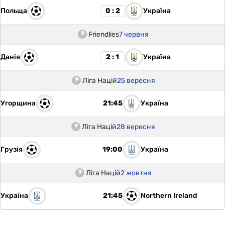
Польща
Україна
0 : 2
Friendlies
7 червня
Данія
Україна
2 : 1
Ліга Націй
25 вересня
Угорщина
Україна
21:45
Ліга Націй
28 вересня
Грузія
Україна
19:00
Ліга Націй
2 жовтня
Україна
Northern Ireland
21:45