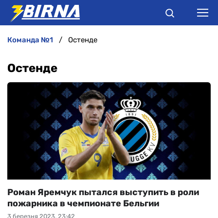
команда №1
Остенде
НОВИНИ
Остенде
АНАЛІТИКА
ІНТЕРВ'Ю
РІЗНЕ
БУКМЕКЕРИ
Роман Яремчук пытался выступить в роли
пожарника в чемпионате Бельгии
3 березня 2023, 23:42