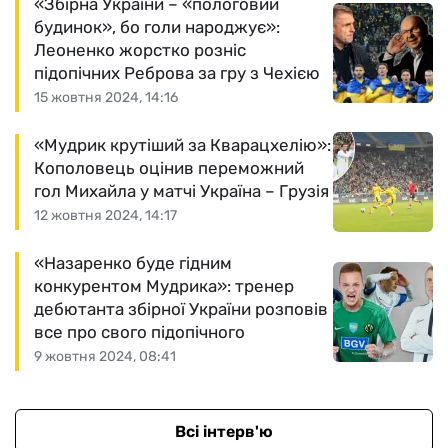
«Збірна України – «пологовий
будинок», бо голи народжує»:
Леоненко жорстко розніс
підопічних Реброва за гру з Чехією
15 жовтня 2024, 14:16
«Мудрик крутіший за Кварацхелію»:
Кополовець оцінив переможний
гол Михайла у матчі Україна – Грузія
12 жовтня 2024, 14:17
«Назаренко буде гідним
конкурентом Мудрика»: тренер
дебютанта збірної України розповів
все про свого підопічного
9 жовтня 2024, 08:41
Всі інтерв'ю