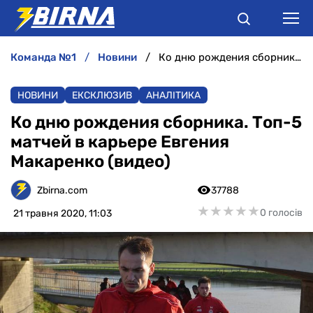
команда №1
новини
Ко дню рождения сборника. Топ-5 матчей в карьере Евгения Макаренко (видео)
НОВИНИ
НОВИНИ
ЕКСКЛЮЗИВ
АНАЛІТИКА
АНАЛІТИКА
Ко дню рождения сборника. Топ-5
матчей в карьере Евгения
ІНТЕРВ'Ю
Макаренко (видео)
РІЗНЕ
Zbirna.com
37788
★
★
★
★
★
★
★
★
★
★
0 голосів
21 травня 2020, 11:03
БУКМЕКЕРИ