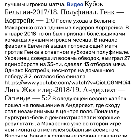
Кубок
лучшим игроком матча.
Видео
Бельгии-2017/18. Полуфинал. Генк —
Кортрейк — 1:0
После ухода в Бельгию
Макаренко стал одним из лидеров Кортрейка. В
январе 2018-го он был признан болельщиками
команды лучшим игроком месяца. В начале
февраля Евгений выдал потрясающий матч
против Генка в ответном кубковом полуфинале.
Украинец совершил восемь обводок, выиграл 27
единоборств из 35-ти, сделал 13 отборов мяча.
Однако Кортрейк, несмотря на домашнюю
победу 3:2, остался без финала.
https://www.youtube.com/watch?v=QicLQGNMOi4
Лига Жюпилер-2018/19. Андерлехт —
Остенде — 5:2
В следующем сезоне хавбек
пошел на повышение в Андерлехт, где сходу
стал незаменимым в центре поля. Поначалу
пурпурно-белые демонстрировали хорошие
результаты, а Макаренко уже во второй игре
чемпионата отметился забавным ассистом.
Впрочем, ближе к середине сезона показатели