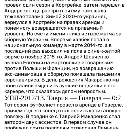
провел один сезон в Кортрейке, затем перешел в
Андерлехт, где раскрыться ему помешала
тяжелая травма. Зимой 2020-го украинец
вернулся в Кортрейк на правах аренды и
понемногу возвращается на привычный
уровень.
На счету именинника четыре матча за
сборную Украины. Впервые хавбек попал в
национальную команду в марте 2014-го, а в
последний раз выходил на поле в сине-желтой
форме в ноябре 2018-го. Андрей Шевченко
вызвал Евгения на мартовские «товарняки»
против Польши и Франции, но возвращению
экс-динамовца в сборную помешала пандемия
коронавируса.
В день рождения Макаренко мы
попытались выделить лучшие поединки в его
карьере, что оказалось делом непростым.
УПЛ-2012/13. Таврия — Говерла — 0:2
Тот сезон футболист провел в аренде в Говерле,
причем под его конец стал носить капитанскую
повязку. В поединке с Таврией Макаренко стал
автором двух ассистов. В первом случае он
пробежал почти полполя и отпасовал Дамьену