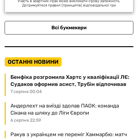
Участь в азартних іграх може викликати ігрову залежність.
Дотримуйтеся правил (принципів) відповідальної гри
Всі букмекери
ОСТАННІ НОВИНИ
Бенфіка розгромила Хартс у кваліфікації ЛЄ:
Судаков оформив асист, Трубін відпочивав
7 серпня 00:04
Андерлехт на виїзді здолав ПАОК: команда
Сікана на шляху до Ліги Європи
6 серпня 22:59
Ракув з українцем не переміг Хаммарбю: матч