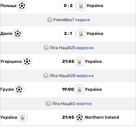
Польща
Україна
0 : 2
Friendlies
7 червня
Данія
Україна
2 : 1
Ліга Націй
25 вересня
Угорщина
Україна
21:45
Ліга Націй
28 вересня
Грузія
Україна
19:00
Ліга Націй
2 жовтня
Україна
Northern Ireland
21:45