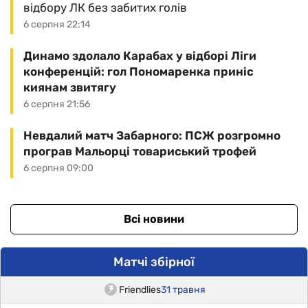
відбору ЛК без забитих голів
6 серпня 22:14
Динамо здолало Карабах у відборі Ліги
конференцій: гол Пономаренка приніс
киянам звитягу
6 серпня 21:56
Невдалий матч Забарного: ПСЖ розгромно
програв Мальорці товариський трофей
6 серпня 09:00
Всі новини
Матчі збірної
Friendlies
31 травня