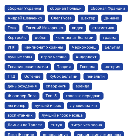
сборная Украины
сборная Польши
сборная Франции
Андрей Шевченко
Олег Гусев
Шахтер
Динамо
Генк
Евгений Макаренко
видео
статистика
Кортрейк
дебют
чемпионат Бельгии
травма
УПЛ
чемпионат Украины
Черноморец
Бельгия
лучшие голы
игрок месяца
Андерлехт
Товарищеские матчи
Таврия
Говерла
история
ТТД
Остенде
Кубок Бельгии
пенальти
день рождения
спарринги
аренда
Жюпилер Лига
Топ-5
голевые передачи
легионер
лучший игрок
лучшие матчи
воспитанник
лучший игрок месяца
Дамьен ле Таллек
титул
титул чемпиона
Лига Жюпиле
коронавирус
украинские легионеры