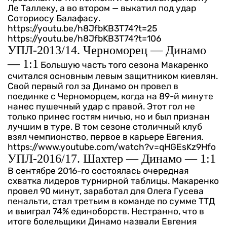
Ле Таллеку, а во втором — выкатил под удар
Соториосу Балафасу.
https://youtu.be/h8JfbKB3T74?t=25
https://youtu.be/h8JfbKB3T74?t=106
УПЛ-2013/14. Черноморец — Динамо
— 1:1
Большую часть того сезона Макаренко
считался основным левым защитником киевлян.
Свой первый гол за Динамо он провел в
поединке с Черноморцем, когда на 89-й минуте
нанес пушечный удар с правой. Этот гол не
только принес гостям ничью, но и был признан
лучшим в туре. В том сезоне столичный клуб
взял чемпионство, первое в карьере Евгения.
https://www.youtube.com/watch?v=qHGEsKz9Hfo
УПЛ-2016/17. Шахтер — Динамо — 1:1
В сентябре 2016-го состоялась очередная
схватка лидеров турнирной таблицы. Макаренко
провел 90 минут, заработал для Олега Гусева
пенальти, стал третьим в команде по сумме ТТД
и выиграл 74% единоборств. Нестранно, что в
итоге болельщики Динамо назвали Евгения