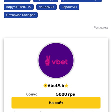
вирус COVID-19
пандемия
карантин
Соториос Балафас
Реклама
Vbet
9.6
5000 грн
бонус
На сайт