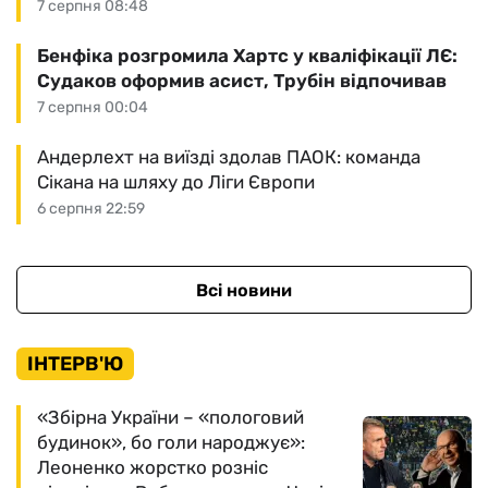
7 серпня 08:48
Бенфіка розгромила Хартс у кваліфікації ЛЄ:
Судаков оформив асист, Трубін відпочивав
7 серпня 00:04
Андерлехт на виїзді здолав ПАОК: команда
Сікана на шляху до Ліги Європи
6 серпня 22:59
Всі новини
ІНТЕРВ'Ю
«Збірна України – «пологовий
будинок», бо голи народжує»:
Леоненко жорстко розніс