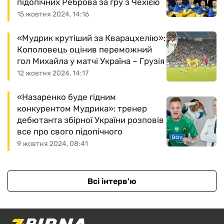
підопічних Реброва за гру з Чехією
15 жовтня 2024, 14:16
«Мудрик крутіший за Кварацхелію»:
Кополовець оцінив переможний
гол Михайла у матчі Україна – Грузія
12 жовтня 2024, 14:17
«Назаренко буде гідним
конкурентом Мудрика»: тренер
дебютанта збірної України розповів
все про свого підопічного
9 жовтня 2024, 08:41
Всі інтерв'ю