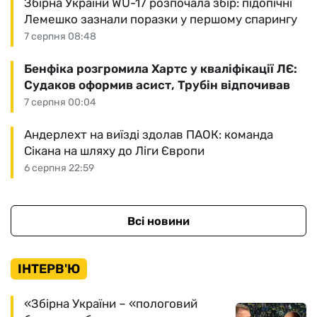
Збірна України WU-17 розпочала збір: підопічні
Лемешко зазнали поразки у першому спарингу
7 серпня 08:48
Бенфіка розгромила Хартс у кваліфікації ЛЄ:
Судаков оформив асист, Трубін відпочивав
7 серпня 00:04
Андерлехт на виїзді здолав ПАОК: команда
Сікана на шляху до Ліги Європи
6 серпня 22:59
Всі новини
ІНТЕРВ'Ю
«Збірна України – «пологовий