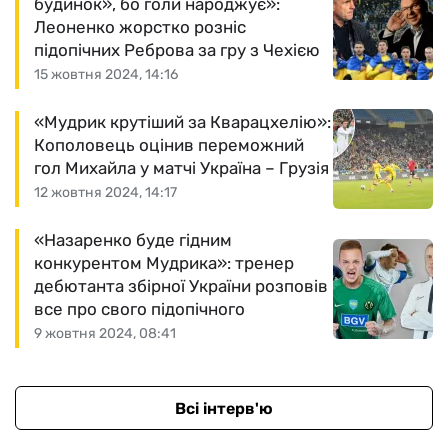
будинок», бо голи народжує»:
Леоненко жорстко розніс
підопічних Реброва за гру з Чехією
15 жовтня 2024, 14:16
«Мудрик крутіший за Кварацхелію»:
Кополовець оцінив переможний
гол Михайла у матчі Україна – Грузія
12 жовтня 2024, 14:17
«Назаренко буде гідним
конкурентом Мудрика»: тренер
дебютанта збірної України розповів
все про свого підопічного
9 жовтня 2024, 08:41
Всі інтерв'ю