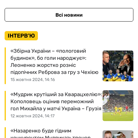
Всі новини
ІНТЕРВ'Ю
«Збірна України – «пологовий
будинок», бо голи народжує»:
Леоненко жорстко розніс
підопічних Реброва за гру з Чехією
15 жовтня 2024, 14:16
«Мудрик крутіший за Кварацхелію»:
Кополовець оцінив переможний
гол Михайла у матчі Україна – Грузія
12 жовтня 2024, 14:17
«Назаренко буде гідним
конкурентом Мудрика»: тренер