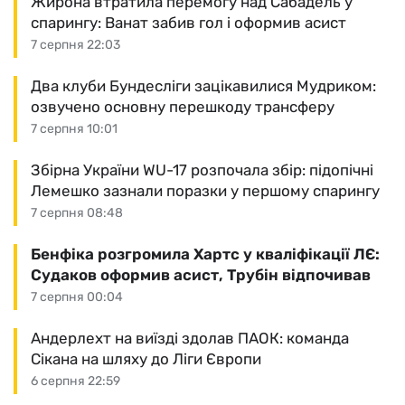
Жирона втратила перемогу над Сабадель у
спарингу: Ванат забив гол і оформив асист
7 серпня 22:03
Два клуби Бундесліги зацікавилися Мудриком:
озвучено основну перешкоду трансферу
7 серпня 10:01
Збірна України WU-17 розпочала збір: підопічні
Лемешко зазнали поразки у першому спарингу
7 серпня 08:48
Бенфіка розгромила Хартс у кваліфікації ЛЄ:
Судаков оформив асист, Трубін відпочивав
7 серпня 00:04
Андерлехт на виїзді здолав ПАОК: команда
Сікана на шляху до Ліги Європи
6 серпня 22:59