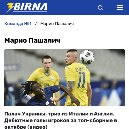
команда №1
Марио Пашалич
НОВИНИ
Марио Пашалич
АНАЛІТИКА
ІНТЕРВ'Ю
РІЗНЕ
БУКМЕКЕРИ
Палач Украины, трио из Италии и Англии.
Дебютные голы игроков за топ-сборные в
октябре (видео)