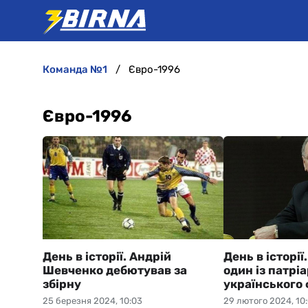
команда №1
Євро-1996
Євро-1996
День в історії. Андрій
День в історі
Шевченко дебютував за
один із патріа
збірну
українського
25 березня 2024, 10:03
29 лютого 2024, 10