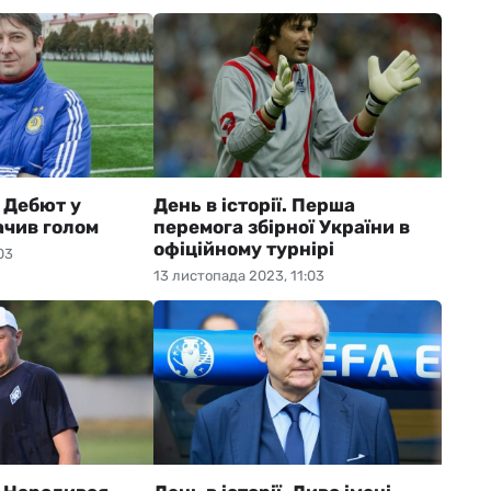
. Дебют у
День в історії. Перша
ачив голом
перемога збірної України в
офіційному турнірі
03
13 листопада 2023, 11:03