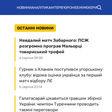
НОВИНИ
АНАЛІТИКА
ІНТЕРВ'Ю
РІЗНЕ
БУКМЕКЕРИ
ОСТАННІ НОВИНИ
Невдалий матч Забарного: ПСЖ
розгромно програв Мальорці
товариський трофей
6 серпня 09:00
Гурник з Хланем поступився угорському
клубу: відома оцінка українця за перший
матч відбору ЛЄ
5 серпня 23:14
Галатасарай цікавиться гравцем збірної
України: чемпіон Туреччини проводить
таємні переговори