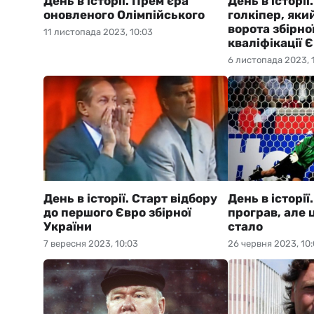
День в історії. Прем'єра
День в історі
оновленого Олімпійського
голкіпер, яки
ворота збірно
11 листопада 2023, 10:03
кваліфікації 
6 листопада 2023, 
День в історії. Старт відбору
День в історі
до першого Євро збірної
програв, але 
України
стало
7 вересня 2023, 10:03
26 червня 2023, 10