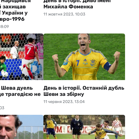
ї. Народився
День в історії. Диво імені
й захищав
Михайла Фоменка
ї України у
11 жовтня 2023, 10:03
Євро-1996
18:09
ї. Шева дуель
День в історії. Останній дубль
це трагедією не
Шеви за збірну
11 червня 2023, 13:04
:03