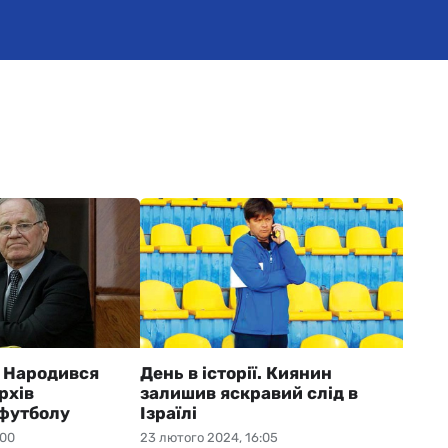
ї. Народився
День в історії. Киянин
рхів
залишив яскравий слід в
 футболу
Ізраїлі
:00
23 лютого 2024, 16:05