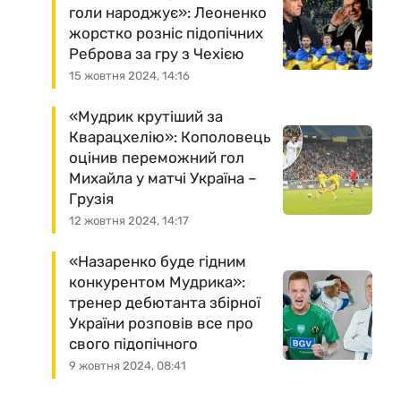
голи народжує»: Леоненко
жорстко розніс підопічних
Реброва за гру з Чехією
15 жовтня 2024, 14:16
«Мудрик крутіший за
Кварацхелію»: Кополовець
оцінив переможний гол
Михайла у матчі Україна –
Грузія
12 жовтня 2024, 14:17
«Назаренко буде гідним
конкурентом Мудрика»:
тренер дебютанта збірної
України розповів все про
свого підопічного
9 жовтня 2024, 08:41