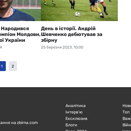
ї. Народився
День в історії. Андрій
емпіон Молдови,
Шевченко дебютував за
ої України
збірну
04
25 березня 2023, 10:00
1
2
Аналітика
Нов
Інтерв'ю
Топ
Ексклюзив
Важ
ання на zbirna.com
Блоги
Війн