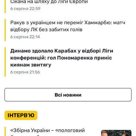
Сікана на шляху до Ліги Європи
6 серпня 22:59
Ракув з українцем не переміг Хаммарбю: матч
відбору ЛК без забитих голів
6 серпня 22:14
Динамо здолало Карабах у відборі Ліги
конференцій: гол Пономаренка приніс
киянам звитягу
6 серпня 21:56
Всі новини
ІНТЕРВ'Ю
«Збірна України – «пологовий