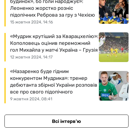
будинок», бо голи народжує»:
Леоненко жорстко розніс
підопічних Реброва за гру з Чехією
15 жовтня 2024, 14:16
«Мудрик крутіший за Кварацхелію»:
Кополовець оцінив переможний
гол Михайла у матчі Україна – Грузія
12 жовтня 2024, 14:17
«Назаренко буде гідним
конкурентом Мудрика»: тренер
дебютанта збірної України розповів
все про свого підопічного
9 жовтня 2024, 08:41
Всі інтерв'ю