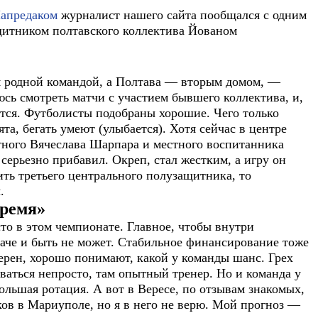
Напредаком
журналист нашего сайта пообщался с одним
щитником полтавского коллектива Йованом
ся родной командой, а Полтава — вторым домом, —
сь смотреть матчи с участием бывшего коллектива, и,
ется. Футболисты подобраны хорошие. Чего только
та, бегать умеют (улыбается). Хотя сейчас в центре
ытного Вячеслава Шарпара и местного воспитанника
серьезно прибавил. Окреп, стал жестким, а игру он
ить третьего центрального полузащитника, то
.
время»
сто в этом чемпионате. Главное, чтобы внутри
наче и быть не может. Стабильное финансирование тоже
верен, хорошо понимают, какой у команды шанс. Грех
оваться непросто, там опытный тренер. Но и команда у
льшая ротация. А вот в Вересе, по отзывам знакомых,
ов в Мариуполе, но я в него не верю. Мой прогноз —