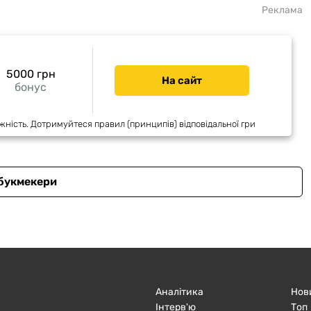
Реклама
5000 грн
На сайт
бонус
жність. Дотримуйтеся правил (принципів) відповідальної гри
 букмекери
Аналітика
Нов
Інтерв'ю
Топ