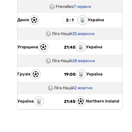
Friendlies
7 червня
Данія
Україна
2 : 1
Ліга Націй
25 вересня
Угорщина
Україна
21:45
Ліга Націй
28 вересня
Грузія
Україна
19:00
Ліга Націй
2 жовтня
Україна
Northern Ireland
21:45