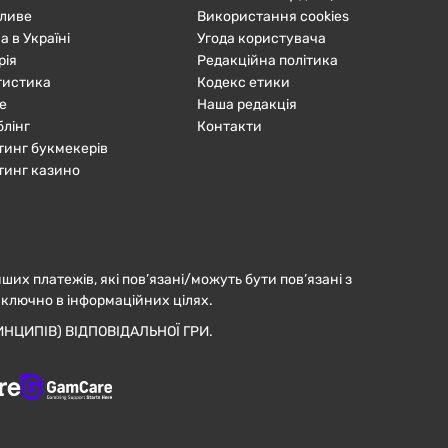
ливе
Використання cookies
а в Україні
Угода користувача
рія
Редакційна політика
тистика
Кодекс етики
е
Наша редакція
блінг
Контакти
тинг букмекерів
тинг казино
нших платежів, які пов’язані/можуть бути пов’язані з
иключно в інформаційних цілях.
НЦИПІВ) ВІДПОВІДАЛЬНОЇ ГРИ.