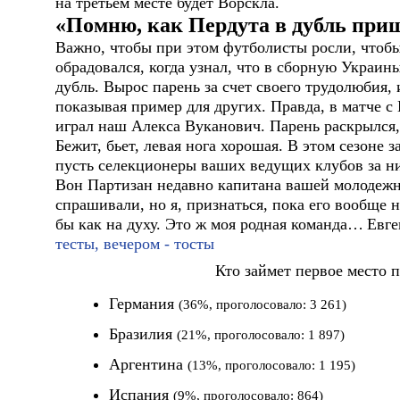
на третьем месте будет Ворскла.
«Помню, как Пердута в дубль при
Важно, чтобы при этом футболисты росли, чтобы
обрадовался, когда узнал, что в сборную Украи
дубль. Вырос парень за счет своего трудолюбия, 
показывая пример для других. Правда, в матче 
играл наш Алекса Вуканович. Парень раскрылся, 
Бежит, бьет, левая нога хорошая. В этом сезоне 
пусть селекционеры ваших ведущих клубов за ни
Вон Партизан недавно капитана вашей молодежн
спрашивали, но я, признаться, пока его вообще 
бы как на духу. Это ж моя родная команда…
Евге
тесты, вечером - тосты
Кто займет первое место 
Германия
(36%, проголосовало: 3 261)
Бразилия
(21%, проголосовало: 1 897)
Аргентина
(13%, проголосовало: 1 195)
Испания
(9%, проголосовало: 864)