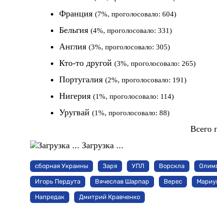
Франция
(7%, проголосовало: 604)
Бельгия
(4%, проголосовало: 331)
Англия
(3%, проголосовало: 305)
Кто-то другой
(3%, проголосовало: 265)
Португалия
(2%, проголосовало: 191)
Нигерия
(1%, проголосовало: 114)
Уругвай
(1%, проголосовало: 88)
Всего 
Загрузка ...
сборная Украины
Заря
УПЛ
Ворскла
Олим
Игорь Пердута
Вячеслав Шарпар
Верес
Мариу
Напредак
Дмитрий Кравченко