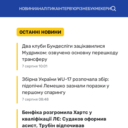
НОВИНИ
АНАЛІТИКА
ІНТЕРВ'Ю
РІЗНЕ
БУКМЕКЕРИ
ОСТАННІ НОВИНИ
Два клуби Бундесліги зацікавилися
Мудриком: озвучено основну перешкоду
трансферу
7 серпня 10:01
Збірна України WU-17 розпочала збір:
підопічні Лемешко зазнали поразки у
першому спарингу
7 серпня 08:48
Бенфіка розгромила Хартс у
кваліфікації ЛЄ: Судаков оформив
асист, Трубін відпочивав