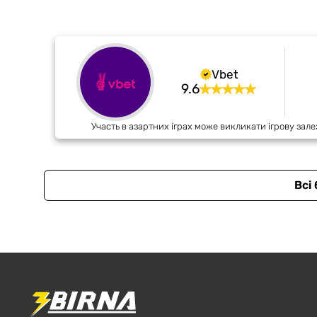
Vbet
9.6
Участь в азартних іграх може викликати ігрову зале
Всі