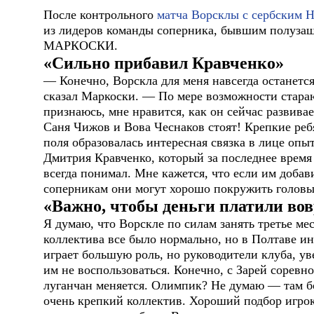
После контрольного
матча Ворсклы с сербским 
из лидеров команды соперника, бывшим полуза
МАРКОСКИ.
«Сильно прибавил Кравченко»
— Конечно, Ворскла для меня навсегда останет
сказал Маркоски. — По мере возможности стараю
признаюсь, мне нравится, как он сейчас развива
Саня Чижов и Вова Чеснаков стоят! Крепкие ребя
поля образовалась интересная связка в лице оп
Дмитрия Кравченко, который за последнее время 
всегда понимал. Мне кажется, что если им добав
соперникам они могут хорошо покружить головы
«Важно, чтобы деньги платили во
Я думаю, что Ворскле по силам занять третье ме
коллектива все было нормально, но в Полтаве и
играет большую роль, но руководители клуба, у
им не воспользоваться. Конечно, с Зарей соревн
луганчан меняется. Олимпик? Не думаю — там бо
очень крепкий коллектив. Хороший подбор игрок