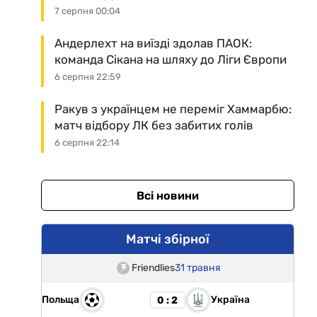
7 серпня 00:04
Андерлехт на виїзді здолав ПАОК:
команда Сікана на шляху до Ліги Європи
6 серпня 22:59
Ракув з українцем не переміг Хаммарбю:
матч відбору ЛК без забитих голів
6 серпня 22:14
Всі новини
Матчі збірної
Friendlies
31 травня
Польща
Україна
0 : 2