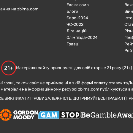
Ексклюзив
Важ
ання на zbirna.com
Блоги
Війн
Євро-2024
Істо
ЧC-2022
Ста
Ліга націй
Різн
Олімпіада-2024
Гем
Гравці
Рей
Рей
21+
Матеріали сайту призначені для осіб старше 21 року (21+)
ні гроші, також сайт не приймає ні в якій формі оплату ставок та/і
 матеріали на інформаційному ресурсі zbirna.com публікуються в
ЖЕ ВИКЛИКАТИ ІГРОВУ ЗАЛЕЖНІСТЬ. ДОТРИМУЙТЕСЬ ПРАВИЛ (ПРИ