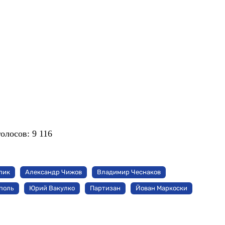
голосов:
9 116
пик
Александр Чижов
Владимир Чеснаков
поль
Юрий Вакулко
Партизан
Йован Маркоски