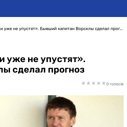
«Третье место в УПЛ они уже не упустят». Бывший капитан Ворсклы сделал прогноз
и уже не упустят».
лы сделал прогноз
★
★
★
★
★
★
★
★
★
★
0 голосів