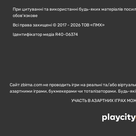
При цитуванні та використанні будь-яких матеріалів посил
обов'язкове
Всі права захищені © 2017 - 2026 ТОВ «ПМХ»
Ідентифікатор медіа R40-06374
Сайт zbirna.com не проводить ігри на реальні та/або віртуаль
азартними іграми, букмекерами чи тоталізаторами. Будь-які
УЧАСТЬ В АЗАРТНИХ ІГРАХ МО