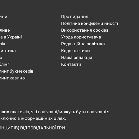
ини
Про видання
Політика конфіденційності
ливе
Використання cookies
а в Україні
Угода користувача
рія
Редакційна політика
тистика
Кодекс етики
е
Наша редакція
блінг
Контакти
тинг букмекерів
тинг казино
нших платежів, які пов’язані/можуть бути пов’язані з
иключно в інформаційних цілях.
НЦИПІВ) ВІДПОВІДАЛЬНОЇ ГРИ.