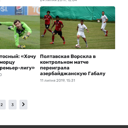
тосный: «Хочу
Полтавская Ворскла в
оморцу
контрольном матче
Премьер-лигу»
переиграла
азербайджанскую Габалу
0
11 липня 2019, 15:31
2
3