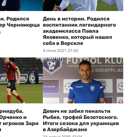
ии. Родился
День в истории. Родился
ер Черноморца
воспитанник легендарного
академкласса Павла
5
Яковенко, который нашел
себя в Ворскле
4 січня 2021, 07:30
рнидуба,
Девич не забил пенальти
Юрченко и
Рыбке, трофей Безотосного.
т игроков Зари
Итоги сезона для украинцев
ы
в Азербайджане
2
24 липня 2019, 12:04