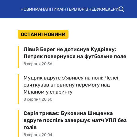
НОВИНИ
АНАЛІТИКА
ІНТЕРВ'Ю
РІЗНЕ
БУКМЕКЕРИ
ОСТАННІ НОВИНИ
Лівий Берег не дотиснув Кудрівку:
Петряк повернувся на футбольне поле
8 серпня 20:56
Мудрик вдруге з'явився на полі: Челсі
святкував впевнену перемогу над
Міланом у спарингу
8 серпня 20:30
Серія триває: Буковина Шищенка
вдруге поспіль завершує матч УПЛ без
голів
8 серпня 20:04