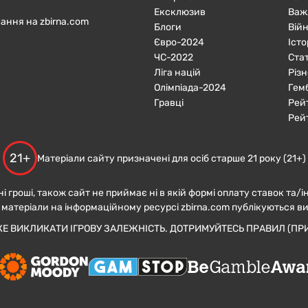
Ексклюзив
Важ
ання на zbirna.com
Блоги
Війн
Євро-2024
Істо
ЧC-2022
Ста
Ліга націй
Різн
Олімпіада-2024
Гем
Гравці
Рей
Рей
21+
Матеріали сайту призначені для осіб старше 21 року (21+)
ні гроші, також сайт не приймає ні в якій формі оплату ставок та/і
 матеріали на інформаційному ресурсі zbirna.com публікуються в
ЖЕ ВИКЛИКАТИ ІГРОВУ ЗАЛЕЖНІСТЬ. ДОТРИМУЙТЕСЬ ПРАВИЛ (ПРИ