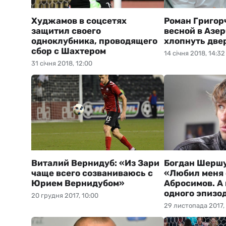
Худжамов в соцсетях
Роман Григор
защитил своего
весной в Азе
одноклубника, проводящего
хлопнуть две
сбор с Шахтером
14 січня 2018, 14:32
31 січня 2018, 12:00
Виталий Вернидуб: «Из Зари
Богдан Шершу
чаще всего созваниваюсь с
«Любил меня 
Юрием Вернидубом»
Абросимов. А 
одного эпизод
20 грудня 2017, 10:00
29 листопада 2017,