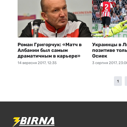
Роман Григорчук: «Матч в
Украинцы в Л
Албании был самым
позитиве толь
драматичным в карьере»
Осиек
14 вересня 2017, 12:35
3 серпня 2017, 23:0
1