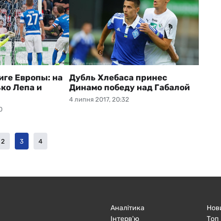
иге Европы: на
Дубль Хлебаса принес
ко Лепа и
Динамо победу над Габалой
4 липня 2017, 20:32
0
2
3
4
Аналітика
Нов
Інтерв'ю
Топ