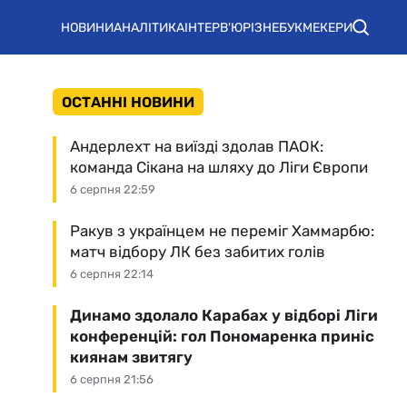
НОВИНИ
АНАЛІТИКА
ІНТЕРВ'Ю
РІЗНЕ
БУКМЕКЕРИ
ОСТАННІ НОВИНИ
Андерлехт на виїзді здолав ПАОК:
команда Сікана на шляху до Ліги Європи
6 серпня 22:59
Ракув з українцем не переміг Хаммарбю:
матч відбору ЛК без забитих голів
6 серпня 22:14
Динамо здолало Карабах у відборі Ліги
конференцій: гол Пономаренка приніс
киянам звитягу
6 серпня 21:56