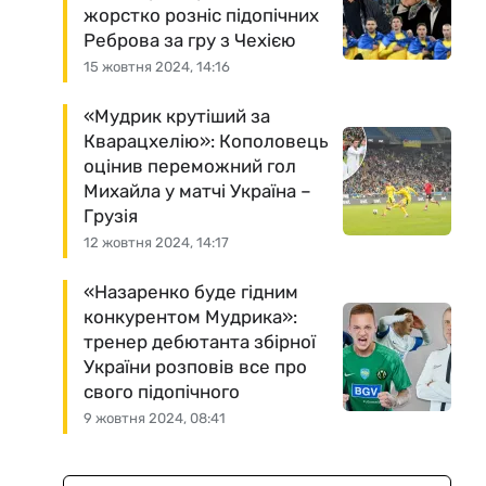
жорстко розніс підопічних
Реброва за гру з Чехією
15 жовтня 2024, 14:16
«Мудрик крутіший за
Кварацхелію»: Кополовець
оцінив переможний гол
Михайла у матчі Україна –
Грузія
12 жовтня 2024, 14:17
«Назаренко буде гідним
конкурентом Мудрика»:
тренер дебютанта збірної
України розповів все про
свого підопічного
9 жовтня 2024, 08:41