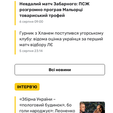
Невдалий матч Забарного: ПСЖ
розгромно програв Мальорці
товариський трофей
6 серпня 09:00
Гурник з Хланем поступився угорському
клубу: відома оцінка українця за перший
матч відбору ЛЄ
5 серпня 23:14
Всі новини
ІНТЕРВ'Ю
«Збірна України –
«пологовий будинок», бо
голи народжує»: Леоненко