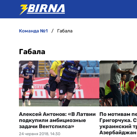
команда №1
Габала
Габала
Алексей Антонов: «В Латвии
По мотивам п
подкупили амбициозные
Григорчука. С
задачи Вентспилса»
украинский т
Азербайджан
24 червня 2018, 14:30