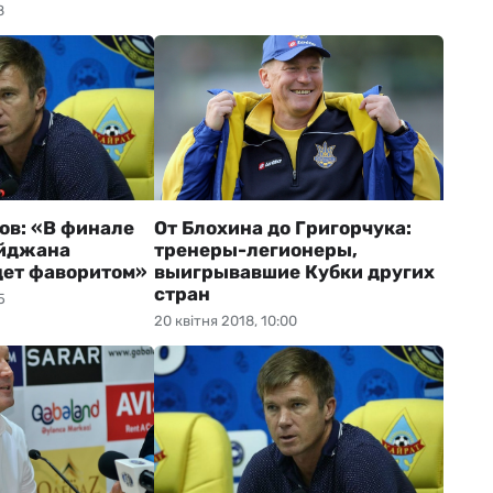
8
в: «В финале
От Блохина до Григорчука:
айджана
тренеры-легионеры,
дет фаворитом»
выигрывавшие Кубки других
стран
5
20 квітня 2018, 10:00