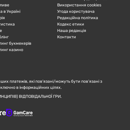
ливе
Використання cookies
а в Україні
Угода користувача
рія
Редакційна політика
тистика
Кодекс етики
е
Наша редакція
блінг
Контакти
тинг букмекерів
тинг казино
нших платежів, які пов’язані/можуть бути пов’язані з
иключно в інформаційних цілях.
НЦИПІВ) ВІДПОВІДАЛЬНОЇ ГРИ.