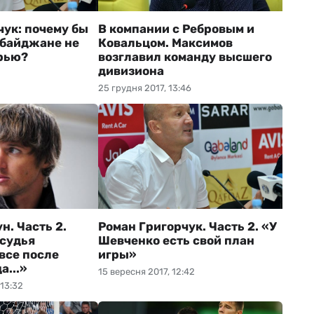
чук: почему бы
В компании с Ребровым и
рбайджане не
Ковальцом. Максимов
рью?
возглавил команду высшего
дивизиона
25 грудня 2017, 13:46
н. Часть 2.
Роман Григорчук. Часть 2. «У
судья
Шевченко есть свой план
все после
игры»
а...»
15 вересня 2017, 12:42
 13:32