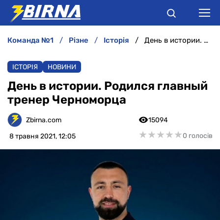
команда №1
різне
історія
День в истории. Родился главный тренер Черноморца
НОВИНИ
ІСТОРІЯ
НОВИНИ
АНАЛІТИКА
День в истории. Родился главный
тренер Черноморца
ІНТЕРВ'Ю
Zbirna.com
15094
РІЗНЕ
★
★
★
★
★
★
★
★
★
★
0 голосів
8 травня 2021, 12:05
БУКМЕКЕРИ