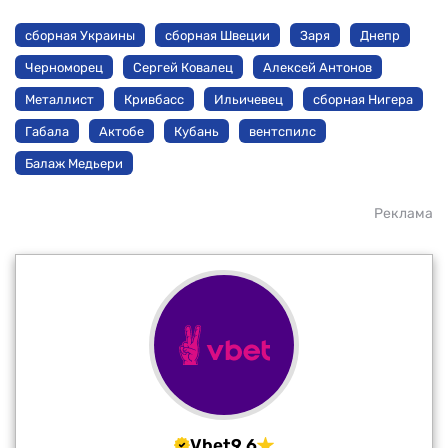
сборная Украины
сборная Швеции
Заря
Днепр
Черноморец
Сергей Ковалец
Алексей Антонов
Металлист
Кривбасс
Ильичевец
сборная Нигера
Габала
Актобе
Кубань
вентспилс
Балаж Медьери
Реклама
Vbet
9.6