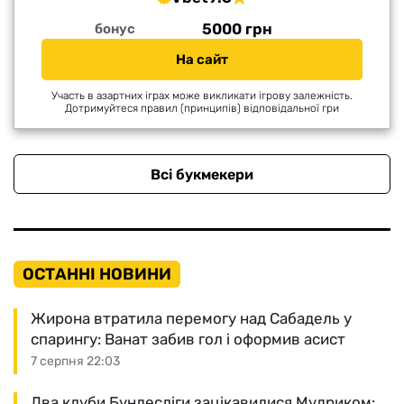
5000 грн
бонус
На сайт
Участь в азартних іграх може викликати ігрову залежність.
Дотримуйтеся правил (принципів) відповідальної гри
Всі букмекери
ОСТАННІ НОВИНИ
Жирона втратила перемогу над Сабадель у
спарингу: Ванат забив гол і оформив асист
7 серпня 22:03
Два клуби Бундесліги зацікавилися Мудриком: