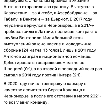
еврокубках.
С началом кризиса в Украине
Антонов отправился за границу. Выступал в
Казахстане — за Актобе, в Азербайджане — за
Габалу, в Венгрии — за Дьермот. В 2017 году
неудачно вернулся в Черноморец, а в 2017-м
пробовал силы в Латвии, подписав контракт с
клубом Вентспилс.
Имея большой стаж
выступлений за юношеские и молодежные
сборные (24 матча, 13 голов), лишь в 2011 году
Антонов заиграл в национальной команде.
Дебютировал в товарищеском матче со
Швецией (0:1), а во второй и последний пока раз
сыграл в 2014 году против Нигера (2:1).
В 2020 году начал тренерскую карьеру в
качестве ассистента Сергея Ковальца в
Черноморце, а после его отставки в марте 2021-
го возглавил команду.