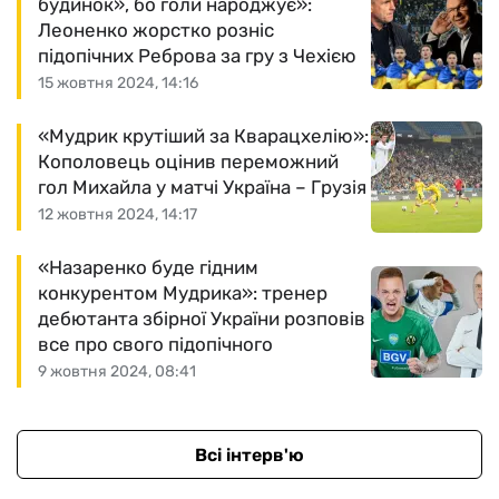
будинок», бо голи народжує»:
Леоненко жорстко розніс
підопічних Реброва за гру з Чехією
15 жовтня 2024, 14:16
«Мудрик крутіший за Кварацхелію»:
Кополовець оцінив переможний
гол Михайла у матчі Україна – Грузія
12 жовтня 2024, 14:17
«Назаренко буде гідним
конкурентом Мудрика»: тренер
дебютанта збірної України розповів
все про свого підопічного
9 жовтня 2024, 08:41
Всі інтерв'ю