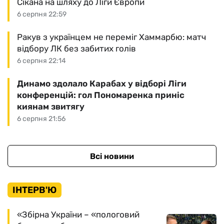
Сікана на шляху до Ліги Європи
6 серпня 22:59
Ракув з українцем не переміг Хаммарбю: матч
відбору ЛК без забитих голів
6 серпня 22:14
Динамо здолало Карабах у відборі Ліги
конференцій: гол Пономаренка приніс
киянам звитягу
6 серпня 21:56
Всі новини
ІНТЕРВ'Ю
«Збірна України – «пологовий