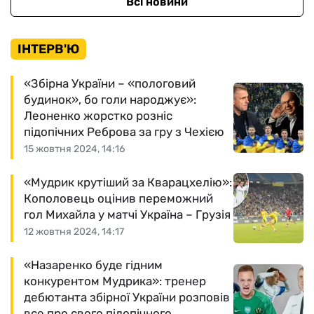
Всі новини
ІНТЕРВ'Ю
«Збірна України – «пологовий
будинок», бо голи народжує»:
Леоненко жорстко розніс
підопічних Реброва за гру з Чехією
15 жовтня 2024, 14:16
«Мудрик крутіший за Кварацхелію»:
Кополовець оцінив переможний
гол Михайла у матчі Україна – Грузія
12 жовтня 2024, 14:17
«Назаренко буде гідним
конкурентом Мудрика»: тренер
дебютанта збірної України розповів
все про свого підопічного