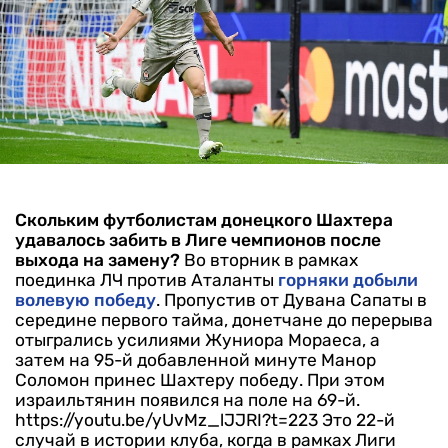
Скольким футболистам донецкого Шахтера
удавалось забить в Лиге чемпионов после
выхода на замену?
Во вторник в рамках
поединка ЛЧ против Аталанты
горняки добыли
волевую победу
. Пропустив от Дувана Сапаты в
середине первого тайма, донетчане до перерыва
отыгрались усилиями Жуниора Мораеса, а
затем на 95-й добавленной минуте Манор
Соломон принес Шахтеру победу. При этом
израильтянин появился на поле на 69-й.
https://youtu.be/yUvMz_lJJRI?t=223
Это 22-й
случай в истории клуба, когда в рамках Лиги