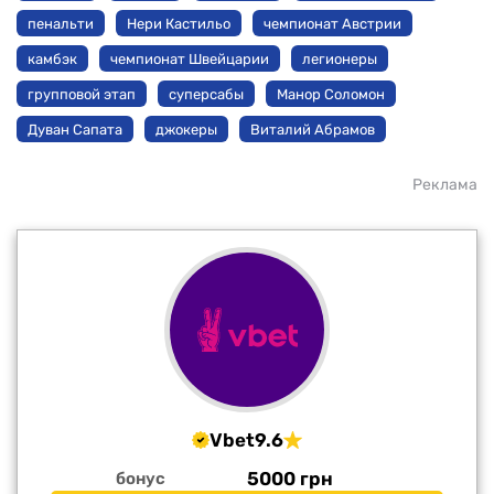
пенальти
Нери Кастильо
чемпионат Австрии
камбэк
чемпионат Швейцарии
легионеры
групповой этап
суперсабы
Манор Соломон
Дуван Сапата
джокеры
Виталий Абрамов
Реклама
Vbet
9.6
5000 грн
бонус