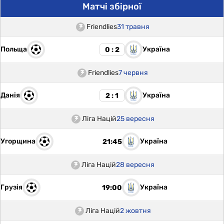
Матчі збірної
Friendlies
31 травня
Польща
Україна
0 : 2
Friendlies
7 червня
Данія
Україна
2 : 1
Ліга Націй
25 вересня
Угорщина
Україна
21:45
Ліга Націй
28 вересня
Грузія
Україна
19:00
Ліга Націй
2 жовтня