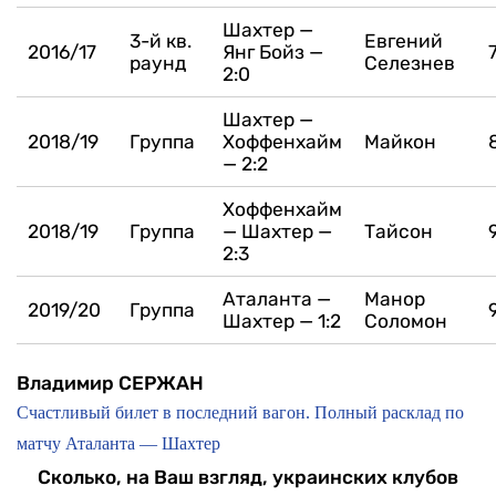
Шахтер —
3-й кв.
Евгений
2016/17
Янг Бойз —
раунд
Селезнев
2:0
Шахтер —
2018/19
Группа
Хоффенхайм
Майкон
— 2:2
Хоффенхайм
2018/19
Группа
— Шахтер —
Тайсон
2:3
Аталанта —
Манор
2019/20
Группа
Шахтер — 1:2
Соломон
Владимир СЕРЖАН
Счастливый билет в последний вагон. Полный расклад по
матчу Аталанта — Шахтер
Сколько, на Ваш взгляд, украинских клубов