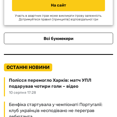
На сайт
Участь в азартних іграх може викликати ігрову залежність.
Дотримуйтеся правил (принципів) відповідальної гри
Всі букмекери
ОСТАННІ НОВИНИ
Полісся перемогло Харків: матч УПЛ
подарував чотири голи – відео
10 серпня 17:28
Бенфіка стартувала у чемпіонаті Португалії:
клуб українців несподівано не переграв
дебютанта