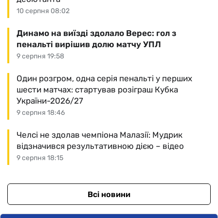
10 серпня 08:02
Динамо на виїзді здолало Верес: гол з
пенальті вирішив долю матчу УПЛ
9 серпня 19:58
Один розгром, одна серія пенальті у перших
шести матчах: стартував розіграш Кубка
України-2026/27
9 серпня 18:46
Челсі не здолав чемпіона Малазії: Мудрик
відзначився результативною дією – відео
9 серпня 18:15
Всі новини