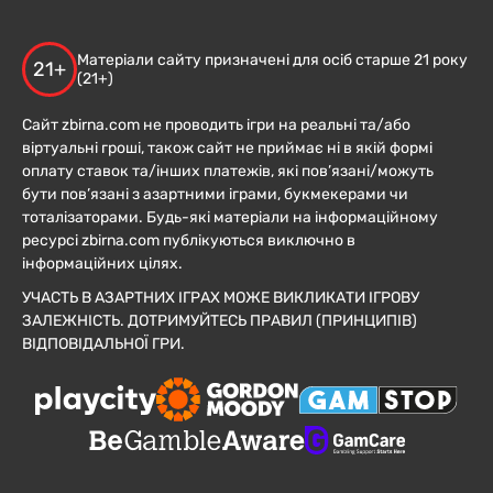
Матеріали сайту призначені для осіб старше 21 року
21+
(21+)
Сайт zbirna.com не проводить ігри на реальні та/або
віртуальні гроші, також сайт не приймає ні в якій формі
оплату ставок та/інших платежів, які пов’язані/можуть
бути пов’язані з азартними іграми, букмекерами чи
тоталізаторами. Будь-які матеріали на інформаційному
ресурсі zbirna.com публікуються виключно в
інформаційних цілях.
УЧАСТЬ В АЗАРТНИХ ІГРАХ МОЖЕ ВИКЛИКАТИ ІГРОВУ
ЗАЛЕЖНІСТЬ. ДОТРИМУЙТЕСЬ ПРАВИЛ (ПРИНЦИПІВ)
ВІДПОВІДАЛЬНОЇ ГРИ.