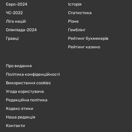
Євро-2024
Історія
ЧC-2022
Статистика
Ліга націй
Різне
Олімпіада-2024
Гемблінг
Гравці
Рейтинг букмекерів
Рейтинг казино
Про видання
Політика конфіденційності
Використання cookies
Угода користувача
Редакційна політика
Кодекс етики
Наша редакція
Контакти