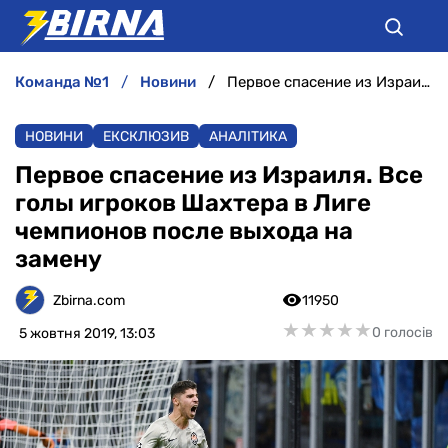
команда №1
новини
Первое спасение из Израиля. Все голы игроков Шахтера в Лиге чемпионов после выхода на замену
НОВИНИ
НОВИНИ
ЕКСКЛЮЗИВ
АНАЛІТИКА
АНАЛІТИКА
Первое спасение из Израиля. Все
голы игроков Шахтера в Лиге
ІНТЕРВ'Ю
чемпионов после выхода на
замену
РІЗНЕ
Zbirna.com
11950
БУКМЕКЕРИ
★
★
★
★
★
★
★
★
★
★
0 голосів
5 жовтня 2019, 13:03