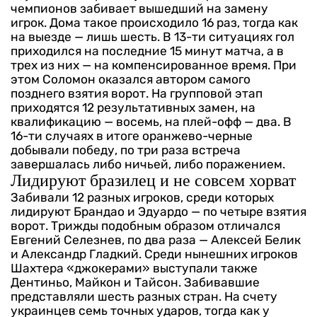
чемпионов забивает вышедший на замену
игрок. Дома такое происходило 16 раз, тогда как
на выезде — лишь шесть. В 13-ти ситуациях гол
приходился на последние 15 минут матча, а в
трех из них — на компенсированное время. При
этом Соломон оказался автором самого
позднего взятия ворот.
На групповой этап
приходятся 12 результативных замен, на
квалификацию — восемь, на плей-офф — два. В
16-ти случаях в итоге оранжево-черные
добывали победу, по три раза встреча
завершалась либо ничьей, либо поражением.
Лидируют бразилец и не совсем хорват
Забивали 12 разных игроков, среди которых
лидируют Брандао и Эдуардо — по четыре взятия
ворот. Трижды подобным образом отличался
Евгений Селезнев, по два раза — Алексей Белик
и Александр Гладкий. Среди нынешних игроков
Шахтера «джокерами» выступали также
Дентиньо, Майкон и Тайсон.
Забивавшие
представляли шесть разных стран. На счету
украинцев семь точных ударов, тогда как у