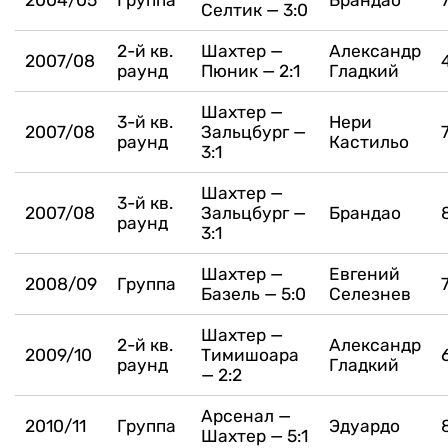
2004/05
Группа
Брандао
Селтик — 3:0
2-й кв.
Шахтер —
Александр
2007/08
раунд
Пюник — 2:1
Гладкий
Шахтер —
3-й кв.
Нери
2007/08
Зальцбург —
раунд
Кастильо
3:1
Шахтер —
3-й кв.
2007/08
Зальцбург —
Брандао
раунд
3:1
Шахтер —
Евгений
2008/09
Группа
Базель — 5:0
Селезнев
Шахтер —
2-й кв.
Александр
2009/10
Тимишоара
раунд
Гладкий
— 2:2
Арсенал —
2010/11
Группа
Эдуардо
Шахтер — 5:1