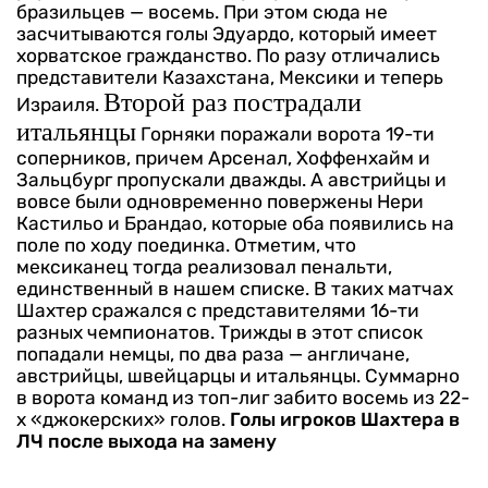
бразильцев — восемь. При этом сюда не
засчитываются голы Эдуардо, который имеет
хорватское гражданство. По разу отличались
представители Казахстана, Мексики и теперь
Второй раз пострадали
Израиля.
итальянцы
Горняки поражали ворота 19-ти
соперников, причем Арсенал, Хоффенхайм и
Зальцбург пропускали дважды. А австрийцы и
вовсе были одновременно повержены Нери
Кастильо и Брандао, которые оба появились на
поле по ходу поединка. Отметим, что
мексиканец тогда реализовал пенальти,
единственный в нашем списке.
В таких матчах
Шахтер сражался с представителями 16-ти
разных чемпионатов. Трижды в этот список
попадали немцы, по два раза — англичане,
австрийцы, швейцарцы и итальянцы. Суммарно
в ворота команд из топ-лиг забито восемь из 22-
х «джокерских» голов.
Голы игроков Шахтера в
ЛЧ после выхода на замену