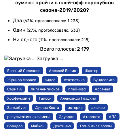
сумеют пройти в плей-офф еврокубков
сезона-2019/2020?
Два
(62%, проголосовало: 1 233)
Один
(27%, проголосовало: 533)
Ни одного
(11%, проголосовало: 218)
Всего голосов:
2 179
Загрузка ...
Евгений Селезнев
Алексей Белик
Шахтер
Жуниор Мораес
видео
статистика
Бундеслига
Серия А
Лига чемпионов
плей-офф
Арсенал
Хоффенхайм
Тайсон
Александр Гладкий
Зальцбург
Дуглас Коста
история
джокер
результативная замена
Эдуардо
Аталанта
АПЛ
Брандао
Майкон
Дентиньо
Топ-5 лиг Европы