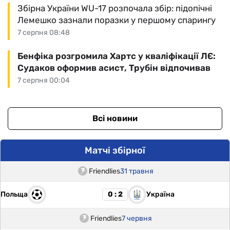
Збірна України WU-17 розпочала збір: підопічні
Лемешко зазнали поразки у першому спарингу
7 серпня 08:48
Бенфіка розгромила Хартс у кваліфікації ЛЄ:
Судаков оформив асист, Трубін відпочивав
7 серпня 00:04
Всі новини
Матчі збірної
Friendlies
31 травня
Польща
Україна
0 : 2
Friendlies
7 червня