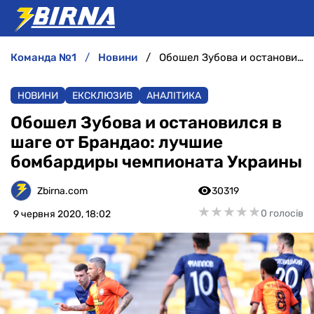
команда №1
новини
Обошел Зубова и остановился в шаге от Брандао: лучшие бомбардиры чемпионата Украины
НОВИНИ
НОВИНИ
ЕКСКЛЮЗИВ
АНАЛІТИКА
АНАЛІТИКА
Обошел Зубова и остановился в
шаге от Брандао: лучшие
ІНТЕРВ'Ю
бомбардиры чемпионата Украины
РІЗНЕ
Zbirna.com
30319
★
★
★
★
★
★
★
★
★
★
0 голосів
9 червня 2020, 18:02
БУКМЕКЕРИ