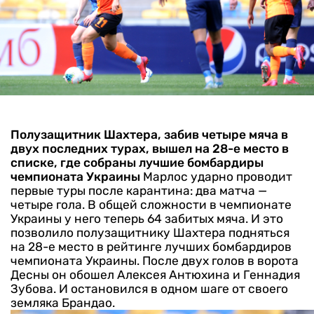
Полузащитник Шахтера, забив четыре мяча в
двух последних турах, вышел на 28-е место в
списке, где собраны лучшие бомбардиры
чемпионата Украины
Марлос ударно проводит
первые туры после карантина: два матча —
четыре гола. В общей сложности в чемпионате
Украины у него теперь 64 забитых мяча. И это
позволило полузащитнику Шахтера подняться
на 28-е место в рейтинге лучших бомбардиров
чемпионата Украины. После двух голов в ворота
Десны он обошел Алексея Антюхина и Геннадия
Зубова. И остановился в одном шаге от своего
земляка Брандао.