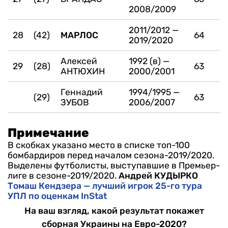
2008/2009
2011/2012 —
28
(42)
МАРЛОС
64
2019/2020
Алексей
1992 (в) —
29
(28)
63
АНТЮХИН
2000/2001
Геннадий
1994/1995 —
(29)
63
ЗУБОВ
2006/2007
Примечание
В скобках указано место в списке топ-100
бомбардиров перед началом сезона-2019/2020.
Выделены футболисты, выступавшие в Премьер-
лиге в сезоне-2019/2020.
Андрей КУДЫРКО
Томаш Кендзера — лучший игрок 25-го тура
УПЛ по оценкам InStat
На ваш взгляд, какой результат покажет
сборная Украины на Евро-2020?