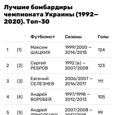
Лучшие бомбардиры
чемпионата Украины (1992—
2020). Топ-30
Футболист
Сезоны
Голы
Максим
1999/2000 —
1
(1)
124
ШАЦКИХ
2014/2015
Сергей
1992 (в) —
2
(2)
123
РЕБРОВ
2007/2008
Евгений
2006/2007 —
3
(3)
111
СЕЛЕЗНЕВ
2016/2017
Андрей
1997/1998 —
4
(4)
105
ВОРОБЕЙ
2012/2013
Андрей
2007/2008 —
5
(5)
99
ЯРМОЛЕНКО
2017/2018