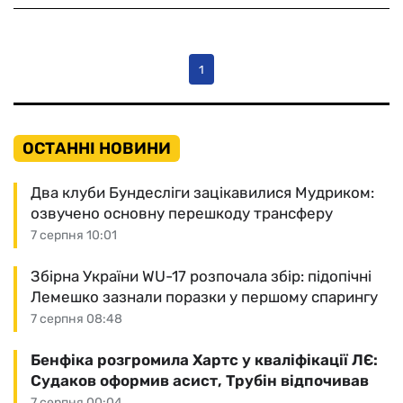
1
ОСТАННІ НОВИНИ
Два клуби Бундесліги зацікавилися Мудриком:
озвучено основну перешкоду трансферу
7 серпня 10:01
Збірна України WU-17 розпочала збір: підопічні
Лемешко зазнали поразки у першому спарингу
7 серпня 08:48
Бенфіка розгромила Хартс у кваліфікації ЛЄ:
Судаков оформив асист, Трубін відпочивав
7 серпня 00:04