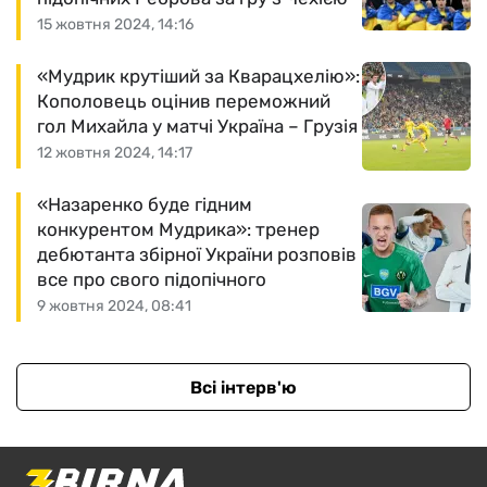
15 жовтня 2024, 14:16
«Мудрик крутіший за Кварацхелію»:
Кополовець оцінив переможний
гол Михайла у матчі Україна – Грузія
12 жовтня 2024, 14:17
«Назаренко буде гідним
конкурентом Мудрика»: тренер
дебютанта збірної України розповів
все про свого підопічного
9 жовтня 2024, 08:41
Всі інтерв'ю