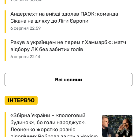
Андерлехт на виїзді здолав ПАОК: команда
Сікана на шляху до Ліги Європи
6 серпня 22:59
Ракув з українцем не переміг Хаммарбю: матч
відбору ЛК без забитих голів
6 серпня 22:14
Всі новини
ІНТЕРВ'Ю
«Збірна України – «пологовий
будинок», бо голи народжує»:
Леоненко жорстко розніс
підопічних Реброва за гру з Чехією