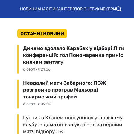
НОВИНИ
АНАЛІТИКА
ІНТЕРВ'Ю
РІЗНЕ
БУКМЕКЕРИ
ОСТАННІ НОВИНИ
Динамо здолало Карабах у відборі Ліги
конференцій: гол Пономаренка приніс
киянам звитягу
6 серпня 21:56
Невдалий матч Забарного: ПСЖ
розгромно програв Мальорці
товариський трофей
6 серпня 09:00
Гурник з Хланем поступився угорському
клубу: відома оцінка українця за перший
матч відбору ЛЄ