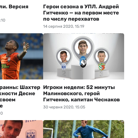
ли. Версия
Герои сезона в УПЛ. Андрей
Гитченко — на первом месте
по числу перехватов
:10
14 серпня 2020, 15:19
раины: Шахтер
Игроки недели: 52 минуты
жности Десне
Малиновского, герой
 своем
Гитченко, капитан Чеснаков
е
30 червня 2020, 15:05
20