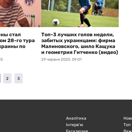
ны стал
Топ-3 лучших голов недели,
ом 28-го тура
забитых украинцами: фирма
краины по
Малиновского, шило Кащука
и геометрия Гитченко (видео)
15
29 червня 2020, 09:01
2
3
Аналітика
Нов
Інтерв'ю
Топ
Ексклюзив
Важ