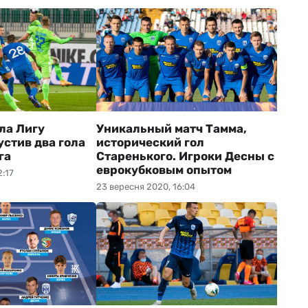
ла Лигу
Уникальный матч Тамма,
устив два гола
исторический гол
га
Старенького. Игроки Десны с
еврокубковым опытом
2:17
23 вересня 2020, 16:04