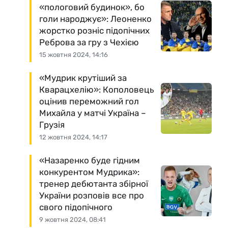
«пологовий будинок», бо
голи народжує»: Леоненко
жорстко розніс підопічних
Реброва за гру з Чехією
15 жовтня 2024, 14:16
«Мудрик крутіший за
Кварацхелію»: Кополовець
оцінив переможний гол
Михайла у матчі Україна –
Грузія
12 жовтня 2024, 14:17
«Назаренко буде гідним
конкурентом Мудрика»:
тренер дебютанта збірної
України розповів все про
свого підопічного
9 жовтня 2024, 08:41