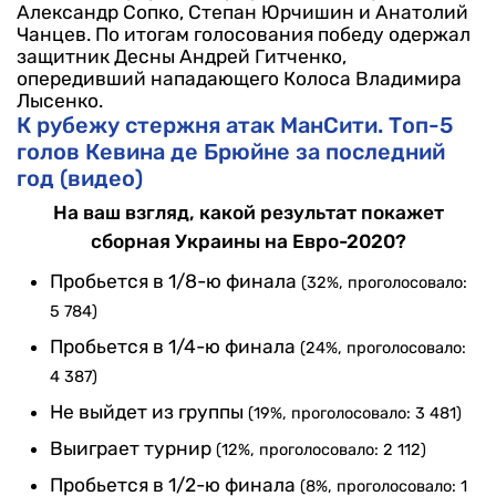
Александр Сопко, Степан Юрчишин и Анатолий
Чанцев.
По итогам голосования победу одержал
защитник Десны Андрей Гитченко,
опередивший нападающего Колоса Владимира
Лысенко.
К рубежу стержня атак МанСити. Топ-5
голов Кевина де Брюйне за последний
год (видео)
На ваш взгляд, какой результат покажет
сборная Украины на Евро-2020?
Пробьется в 1/8-ю финала
(32%, проголосовало:
5 784)
Пробьется в 1/4-ю финала
(24%, проголосовало:
4 387)
Не выйдет из группы
(19%, проголосовало: 3 481)
Выиграет турнир
(12%, проголосовало: 2 112)
Пробьется в 1/2-ю финала
(8%, проголосовало: 1