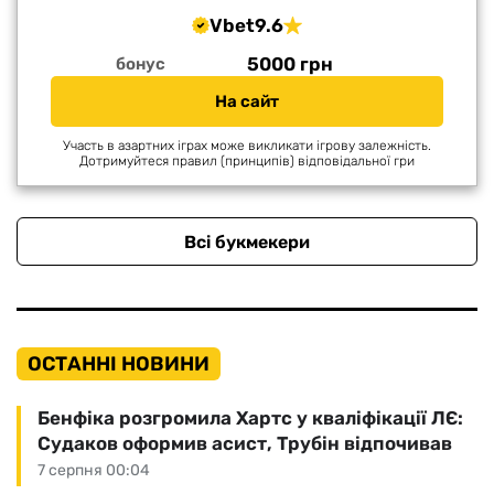
Vbet
9.6
5000 грн
бонус
На сайт
Участь в азартних іграх може викликати ігрову залежність.
Дотримуйтеся правил (принципів) відповідальної гри
Всі букмекери
ОСТАННІ НОВИНИ
Бенфіка розгромила Хартс у кваліфікації ЛЄ:
Судаков оформив асист, Трубін відпочивав
7 серпня 00:04