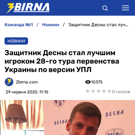
команда №1
новини
Защитник Десны стал лучшим игроком 28-го тура первенства Украины по версии УПЛ
НОВИНИ
НОВИНИ
АНАЛІТИКА
Защитник Десны стал лучшим
игроком 28-го тура первенства
ІНТЕРВ'Ю
Украины по версии УПЛ
РІЗНЕ
Zbirna.com
10375
★
★
★
★
★
★
★
★
★
★
0 голосів
29 червня 2020, 11:15
БУКМЕКЕРИ