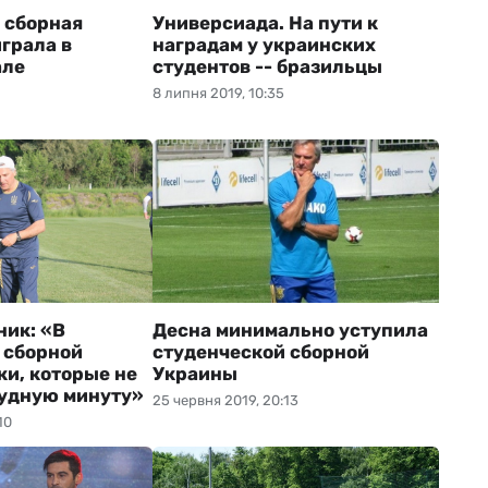
 сборная
Универсиада. На пути к
грала в
наградам у украинских
але
студентов -- бразильцы
8 липня 2019, 10:35
ник: «В
Десна минимально уступила
 сборной
студенческой сборной
ки, которые не
Украины
рудную минуту»
25 червня 2019, 20:13
10