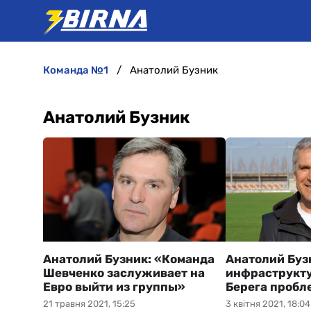
команда №1
Анатолий Бузник
Анатолий Бузник
Анатолий Бузник: «Команда
Анатолий Буз
Шевченко заслуживает на
инфраструкту
Евро выйти из группы»
Берега пробл
21 травня 2021, 15:25
3 квітня 2021, 18:04