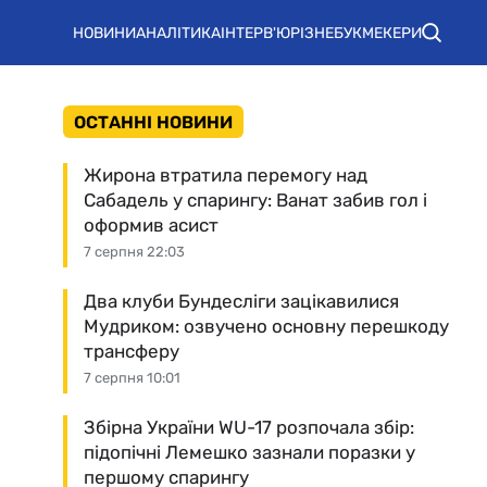
НОВИНИ
АНАЛІТИКА
ІНТЕРВ'Ю
РІЗНЕ
БУКМЕКЕРИ
ОСТАННІ НОВИНИ
Жирона втратила перемогу над
Сабадель у спарингу: Ванат забив гол і
оформив асист
7 серпня 22:03
Два клуби Бундесліги зацікавилися
Мудриком: озвучено основну перешкоду
трансферу
7 серпня 10:01
Збірна України WU-17 розпочала збір:
підопічні Лемешко зазнали поразки у
першому спарингу