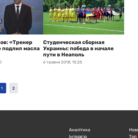
ов: «Тренер
Студенческая сборная
 подлил масла
Украины: победа в начале
пути в Неаполь
0
6 травня 2018, 15:25
1
2
Аналітика
Нов
Інтерв'ю
Топ