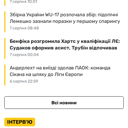
7 серпня 10:01
Збірна України WU-17 розпочала збір: підопічні
Лемешко зазнали поразки у першому спарингу
7 серпня 08:48
Бенфіка розгромила Хартс у кваліфікації ЛЄ:
Судаков оформив асист, Трубін відпочивав
7 серпня 00:04
Андерлехт на виїзді здолав ПАОК: команда
Сікана на шляху до Ліги Європи
6 серпня 22:59
Всі новини
ІНТЕРВ'Ю