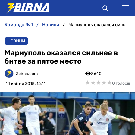
команда №1
новини
Мариуполь оказался сильнее в битве за пятое место
НОВИНИ
НОВИНИ
АНАЛІТИКА
Мариуполь оказался сильнее в
битве за пятое место
ІНТЕРВ'Ю
Zbirna.com
8640
РІЗНЕ
★
★
★
★
★
★
★
★
★
★
0 голосів
14 квітня 2018, 15:11
БУКМЕКЕРИ