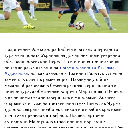
Подопечные Александра Бабича в рамках очередного
тура чемпионата Украины на домашнем поле уверенно
обыграли ровенский Верес
В отчетной встрече азовцы
не могли рассчитывать на
травмированного Рустама
Худжамова
, но, как оказалось, Евгений Гальчук успешно
заменил коллегу в рамке ворот. Накануне у обоих
команд образовалась безвыигрышная серия длиной в
четыре тура, а обе личные встречи Мариуполя и Вереса
в нынешнем сезоне завершились мировыми.
Хозяева
открыли счет уже на третьей минуте -- Вячеслав Чурко
здорово сыграл с подбора, с левой ноги забив красивый
мяч из-за пределов штрафной. После стартовой
активности Мариуполь отдал инициативу гостям.
Однако атакам Вереса не хватало остроты, а уже на 17-й