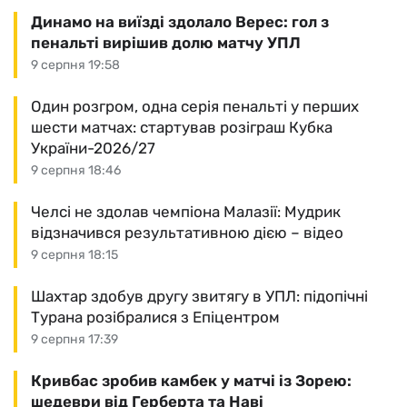
Динамо на виїзді здолало Верес: гол з
пенальті вирішив долю матчу УПЛ
9 серпня 19:58
Один розгром, одна серія пенальті у перших
шести матчах: стартував розіграш Кубка
України-2026/27
9 серпня 18:46
Челсі не здолав чемпіона Малазії: Мудрик
відзначився результативною дією – відео
9 серпня 18:15
Шахтар здобув другу звитягу в УПЛ: підопічні
Турана розібралися з Епіцентром
9 серпня 17:39
Кривбас зробив камбек у матчі із Зорею:
шедеври від Герберта та Наві