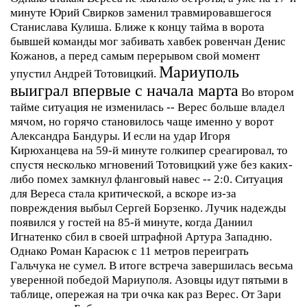
минуте Юрий Свирков заменил травмировавшегося
Станислава Кулиша. Ближе к концу тайма в ворота
бывшей команды мог забивать хавбек ровенчан Денис
Кожанов, а перед самым перерывом свой момент
Мариуполь
упустил Андрей Тотовицкий.
выиграл впервые с начала марта
Во втором
тайме ситуация не изменилась -- Верес больше владел
мячом, но горячо становилось чаще именно у ворот
Александра Бандуры. И если на удар Игоря
Кирюханцева на 59-й минуте голкипер среагировал, то
спустя несколько мгновений Тотовицкий уже без каких-
либо помех замкнул фланговый навес -- 2:0.
Ситуация
для Вереса стала критической, а вскоре из-за
повреждения выбыл Сергей Борзенко. Лучик надежды
появился у гостей на 85-й минуте, когда Даниил
Игнатенко сбил в своей штрафной Артура Западню.
Однако Роман Карасюк с 11 метров переиграть
Гальчука не сумел.
В итоге встреча завершилась весьма
уверенной победой Мариуполя. Азовцы идут пятыми в
таблице, опережая на три очка как раз Верес. От Зари