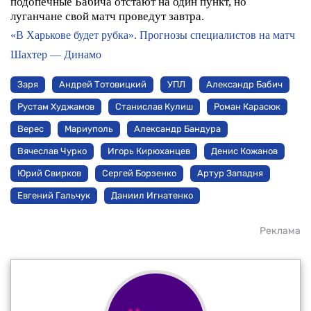
подопечные Бабича отстают на один пункт, но
луганчане свой матч проведут завтра.
«В Харькове будет рубка». Прогнозы специалистов на матч
Шахтер — Динамо
Заря
Андрей Тотовицкий
УПЛ
Александр Бабич
Рустам Худжамов
Станислав Кулиш
Роман Карасюк
Верес
Мариуполь
Александр Бандура
Вячеслав Чурко
Игорь Кирюханцев
Денис Кожанов
Юрий Свирков
Сергей Борзенко
Артур Западня
Евгений Гальчук
Даниил Игнатенко
Реклама