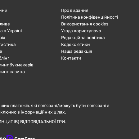
ини
Про видання
Політика конфіденційності
ливе
Використання cookies
а в Україні
Угода користувача
рія
Редакційна політика
тистика
Кодекс етики
е
Наша редакція
блінг
Контакти
тинг букмекерів
тинг казино
нших платежів, які пов’язані/можуть бути пов’язані з
иключно в інформаційних цілях.
НЦИПІВ) ВІДПОВІДАЛЬНОЇ ГРИ.