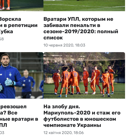
Ворскла
Вратари УПЛ, которым не
и в репетиции
забивали пенальти в
Кубка
сезоне-2019/2020: полный
список
58
10 червня 2020, 18:03
превзошел
На злобу дня.
а? Все
Мариуполь-2020 и стаж его
ные вратари в
футболистов в юношеском
УПЛ
чемпионате Украины
:03
12 квітня 2020, 18:06