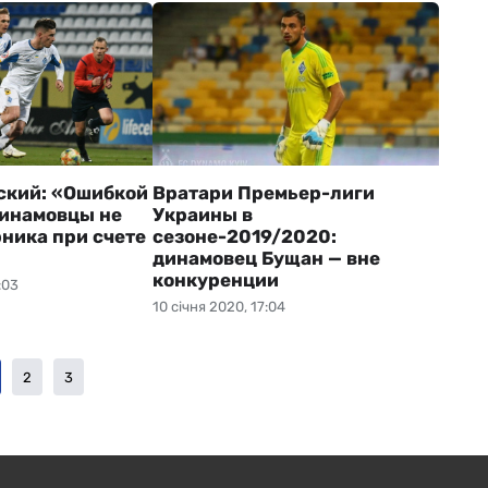
ский: «Ошибкой
Вратари Премьер-лиги
динамовцы не
Украины в
ника при счете
сезоне-2019/2020:
динамовец Бущан — вне
конкуренции
:03
10 січня 2020, 17:04
2
3