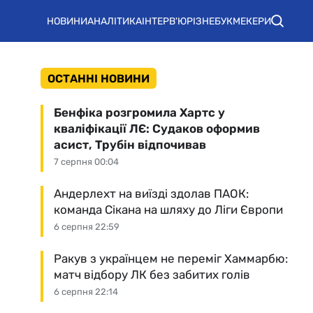
НОВИНИ
АНАЛІТИКА
ІНТЕРВ'Ю
РІЗНЕ
БУКМЕКЕРИ
ОСТАННІ НОВИНИ
Бенфіка розгромила Хартс у
кваліфікації ЛЄ: Судаков оформив
асист, Трубін відпочивав
7 серпня 00:04
Андерлехт на виїзді здолав ПАОК:
команда Сікана на шляху до Ліги Європи
6 серпня 22:59
Ракув з українцем не переміг Хаммарбю:
матч відбору ЛК без забитих голів
6 серпня 22:14