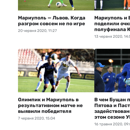
Мариуполь — Львов. Когда
Мариуполь и 
разгром совсем не по игре
поделили очк
полуфинала 
20 червня 2020, 11:27
13 червня 2020, 14:
Олимпик и Мариуполь в
В чем Бущан 
результативном матче не
Пятова и Паст
выявили победителя
задействован
этом сезоне 
7 червня 2020, 15:04
16 травня 2020, 09