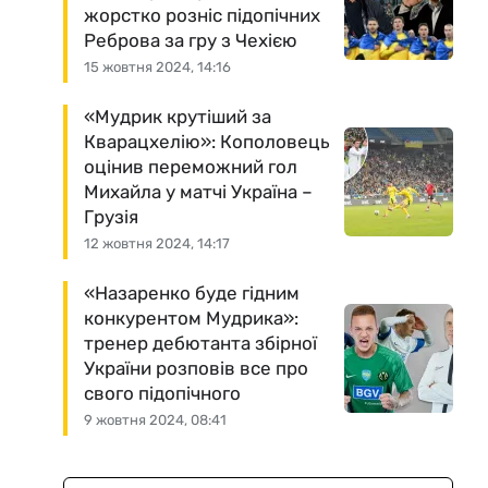
жорстко розніс підопічних
Реброва за гру з Чехією
15 жовтня 2024, 14:16
«Мудрик крутіший за
Кварацхелію»: Кополовець
оцінив переможний гол
Михайла у матчі Україна –
Грузія
12 жовтня 2024, 14:17
«Назаренко буде гідним
конкурентом Мудрика»:
тренер дебютанта збірної
України розповів все про
свого підопічного
9 жовтня 2024, 08:41