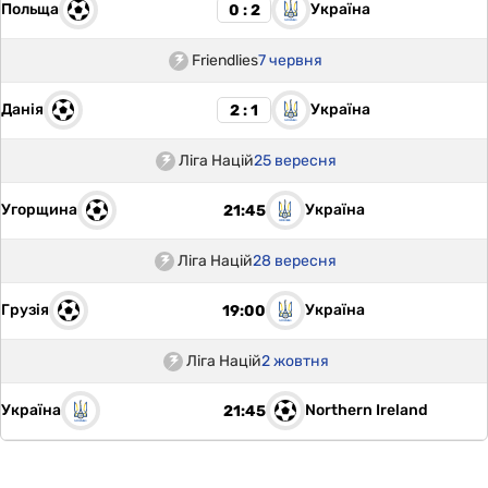
Польща
Україна
0 : 2
Friendlies
7 червня
Данія
Україна
2 : 1
Ліга Націй
25 вересня
Угорщина
Україна
21:45
Ліга Націй
28 вересня
Грузія
Україна
19:00
Ліга Націй
2 жовтня
Україна
Northern Ireland
21:45