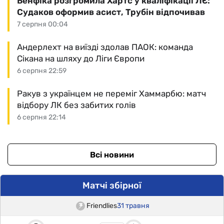
Бенфіка розгромила Хартс у кваліфікації ЛЄ:
Судаков оформив асист, Трубін відпочивав
7 серпня 00:04
Андерлехт на виїзді здолав ПАОК: команда
Сікана на шляху до Ліги Європи
6 серпня 22:59
Ракув з українцем не переміг Хаммарбю: матч
відбору ЛК без забитих голів
6 серпня 22:14
Всі новини
Матчі збірної
Friendlies
31 травня