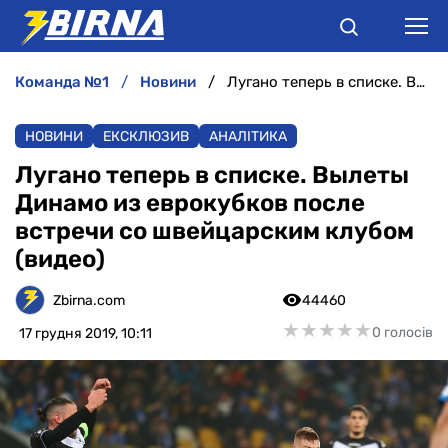
команда №1
новини
Лугано теперь в списке. Вылеты Динамо из еврокубков после встречи со швейцарским клубом (видео)
НОВИНИ
НОВИНИ
ЕКСКЛЮЗИВ
АНАЛІТИКА
АНАЛІТИКА
Лугано теперь в списке. Вылеты
Динамо из еврокубков после
ІНТЕРВ'Ю
встречи со швейцарским клубом
(видео)
РІЗНЕ
Zbirna.com
44460
БУКМЕКЕРИ
★
★
★
★
★
★
★
★
★
★
0 голосів
17 грудня 2019, 10:11