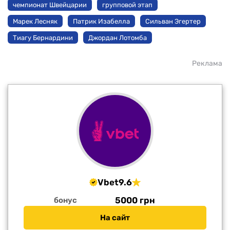
чемпионат Швейцарии
групповой этап
Марек Лесняк
Патрик Изабелла
Сильван Эгертер
Тиагу Бернардини
Джордан Лотомба
Реклама
Vbet
9.6
5000 грн
бонус
На сайт