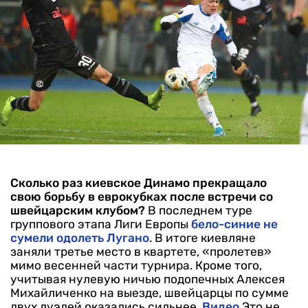
Сколько раз киевское Динамо прекращало
свою борьбу в еврокубках после встречи со
швейцарским клубом?
В последнем туре
группового этапа Лиги Европы
бело-синие не
сумели одолеть Лугано
. В итоге киевляне
заняли третье место в квартете, «пролетев»
мимо весенней части турнира. Кроме того,
учитывая нулевую ничью подопечных Алексея
Михайличенко на выезде, швейцарцы по сумме
двух дуэлей оказались сильнее.
Видео
Это не