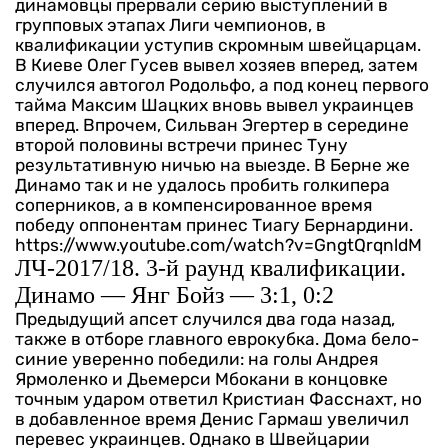
динамовцы прервали серию выступлений в
групповых этапах Лиги чемпионов, в
квалификации уступив скромным швейцарцам.
В Киеве Олег Гусев вывел хозяев вперед, затем
случился автогол Родольфо, а под конец первого
тайма Максим Шацких вновь вывел украинцев
вперед. Впрочем, Сильван Эгертер в середине
второй половины встречи принес Туну
результативную ничью на выезде. В Берне же
Динамо так и не удалось пробить голкипера
соперников, а в компенсированное время
победу оппонентам принес Тиагу Бернардини.
https://www.youtube.com/watch?v=GngtQrqnldM
ЛЧ-2017/18. 3-й раунд квалификации.
Динамо — Янг Бойз — 3:1, 0:2
Предыдущий апсет случился два года назад,
также в отборе главного еврокубка. Дома бело-
синие уверенно победили: на голы Андрея
Ярмоленко и Дьемерси Мбокани в концовке
точным ударом ответил Кристиан Фасснахт, но
в добавленное время Денис Гармаш увеличил
перевес украинцев. Однако в Швейцарии