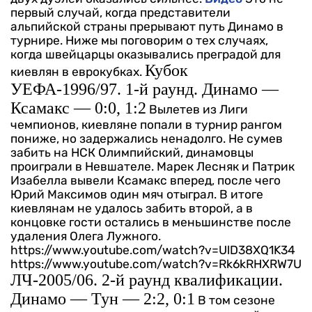
первый случай, когда представители
альпийской страны прерывают путь Динамо в
турнире. Ниже мы поговорим о тех случаях,
когда швейцарцы оказывались преградой для
Кубок
киевлян в еврокубках.
УЕФА-1996/97. 1-й раунд. Динамо —
Ксамакс — 0:0, 1:2
Вылетев из Лиги
чемпионов, киевляне попали в турнир рангом
пониже, но задержались ненадолго. Не сумев
забить на НСК Олимпийский, динамовцы
проиграли в Невшателе. Марек Лесняк и Патрик
Изабелла вывели Ксамакс вперед, после чего
Юрий Максимов один мяч отыграл. В итоге
киевлянам не удалось забить второй, а в
концовке гости остались в меньшинстве после
удаления Олега Лужного.
https://www.youtube.com/watch?v=UlD38XQ1K34
https://www.youtube.com/watch?v=Rk6kRHXRW7U
ЛЧ-2005/06. 2-й раунд квалификации.
Динамо — Тун — 2:2, 0:1
В том сезоне