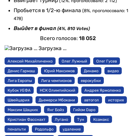
Выиграет турнир
(12%, проголосовало: 2 112)
Пробьется в 1/2-ю финала
(8%, проголосовало: 1
478)
Выйдет в финал
(4%, 810 Votes)
Всего голосов:
18 052
Загрузка ...
Алексей Михайличенко
Олег Лужный
Олег Гусев
Денис Гармаш
Юрий Максимов
Динамо
видео
Лига Европы
Лига чемпионов
еврокубки
Кубок УЕФА
НСК Олимпийский
Андрея Ярмоленко
Швейцария
Дьемерси Мбокани
автогол
история
Максим Шацких
Янг Бойз
Гийом Оаро
Кристиан Фасснахт
Лугано
Тун
Ксамакс
пенальти
Родольфо
удаление