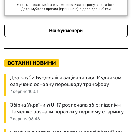
Участь в азартних іграх може викликати ігрову залежність.
Дотримуйтеся правил (принципів) відповідальної гри
Всі букмекери
ОСТАННІ НОВИНИ
Два клуби Бундесліги зацікавилися Мудриком:
озвучено основну перешкоду трансферу
7 серпня 10:01
Збірна України WU-17 розпочала збір: підопічні
Лемешко зазнали поразки у першому спарингу
7 серпня 08:48