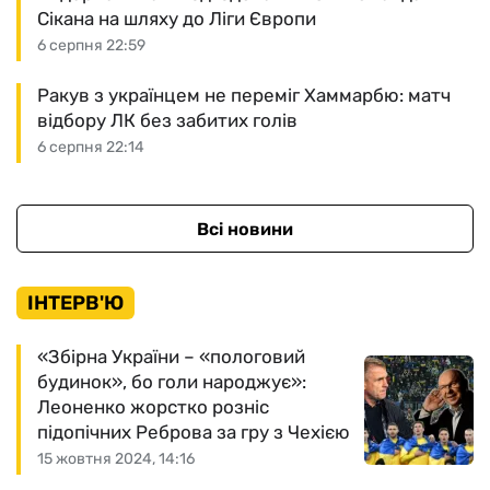
Сікана на шляху до Ліги Європи
6 серпня 22:59
Ракув з українцем не переміг Хаммарбю: матч
відбору ЛК без забитих голів
6 серпня 22:14
Всі новини
ІНТЕРВ'Ю
«Збірна України – «пологовий
будинок», бо голи народжує»:
Леоненко жорстко розніс
підопічних Реброва за гру з Чехією
15 жовтня 2024, 14:16