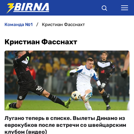
команда №1
Кристиан Фасснахт
НОВИНИ
Кристиан Фасснахт
АНАЛІТИКА
ІНТЕРВ'Ю
РІЗНЕ
БУКМЕКЕРИ
Лугано теперь в списке. Вылеты Динамо из
еврокубков после встречи со швейцарским
клубом (видео)