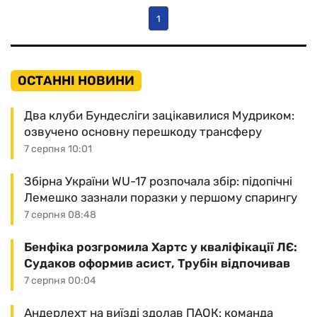
1
ОСТАННІ НОВИНИ
Два клуби Бундесліги зацікавилися Мудриком:
озвучено основну перешкоду трансферу
7 серпня 10:01
Збірна України WU-17 розпочала збір: підопічні
Лемешко зазнали поразки у першому спарингу
7 серпня 08:48
Бенфіка розгромила Хартс у кваліфікації ЛЄ:
Судаков оформив асист, Трубін відпочивав
7 серпня 00:04
Андерлехт на виїзді здолав ПАОК: команда