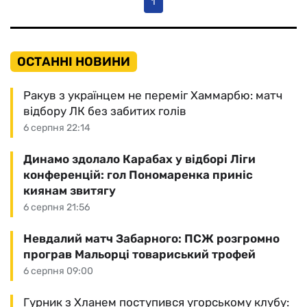
1
ОСТАННІ НОВИНИ
Ракув з українцем не переміг Хаммарбю: матч
відбору ЛК без забитих голів
6 серпня 22:14
Динамо здолало Карабах у відборі Ліги
конференцій: гол Пономаренка приніс
киянам звитягу
6 серпня 21:56
Невдалий матч Забарного: ПСЖ розгромно
програв Мальорці товариський трофей
6 серпня 09:00
Гурник з Хланем поступився угорському клубу: