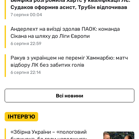
Бенфіка розгромила Хартс у кваліфікації ЛЄ:
Судаков оформив асист, Трубін відпочивав
7 серпня 00:04
Андерлехт на виїзді здолав ПАОК: команда
Сікана на шляху до Ліги Європи
6 серпня 22:59
Ракув з українцем не переміг Хаммарбю: матч
відбору ЛК без забитих голів
6 серпня 22:14
Всі новини
ІНТЕРВ'Ю
«Збірна України – «пологовий