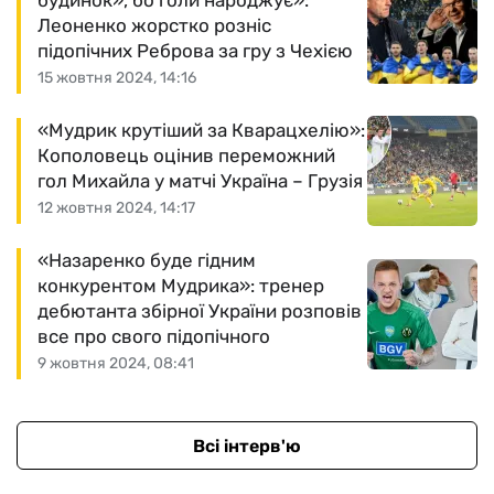
будинок», бо голи народжує»:
Леоненко жорстко розніс
підопічних Реброва за гру з Чехією
15 жовтня 2024, 14:16
«Мудрик крутіший за Кварацхелію»:
Кополовець оцінив переможний
гол Михайла у матчі Україна – Грузія
12 жовтня 2024, 14:17
«Назаренко буде гідним
конкурентом Мудрика»: тренер
дебютанта збірної України розповів
все про свого підопічного
9 жовтня 2024, 08:41
Всі інтерв'ю