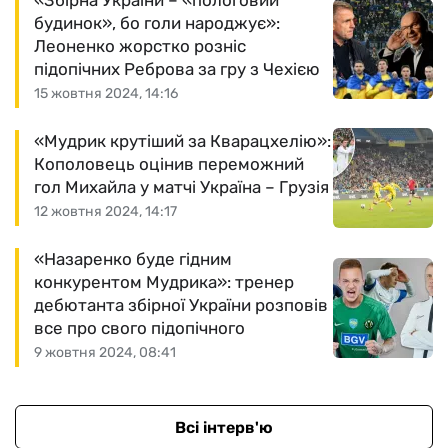
«Збірна України – «пологовий
будинок», бо голи народжує»:
Леоненко жорстко розніс
підопічних Реброва за гру з Чехією
15 жовтня 2024, 14:16
«Мудрик крутіший за Кварацхелію»:
Кополовець оцінив переможний
гол Михайла у матчі Україна – Грузія
12 жовтня 2024, 14:17
«Назаренко буде гідним
конкурентом Мудрика»: тренер
дебютанта збірної України розповів
все про свого підопічного
9 жовтня 2024, 08:41
Всі інтерв'ю