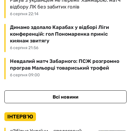
Ракув з українцем не переміг Хаммарбю: матч
відбору ЛК без забитих голів
6 серпня 22:14
Динамо здолало Карабах у відборі Ліги
конференцій: гол Пономаренка приніс
киянам звитягу
6 серпня 21:56
Невдалий матч Забарного: ПСЖ розгромно
програв Мальорці товариський трофей
6 серпня 09:00
Всі новини
ІНТЕРВ'Ю