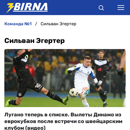
команда №1
Сильван Эгертер
НОВИНИ
Сильван Эгертер
АНАЛІТИКА
ІНТЕРВ'Ю
РІЗНЕ
БУКМЕКЕРИ
Лугано теперь в списке. Вылеты Динамо из
еврокубков после встречи со швейцарским
клубом (видео)