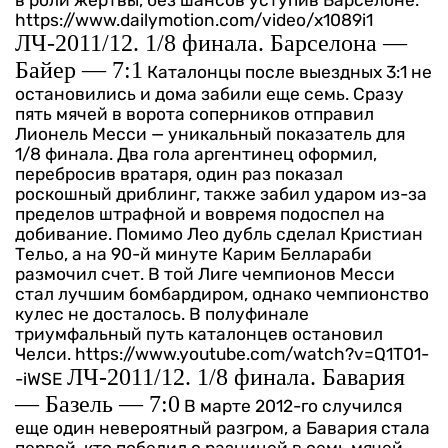
в роли жертвы, без шансов уступив Барселоне.
https://www.dailymotion.com/video/x1089i1
ЛЧ-2011/12. 1/8 финала. Барселона —
Байер — 7:1
Каталонцы после выездных 3:1 не
остановились и дома забили еще семь. Сразу
пять мячей в ворота соперников отправил
Лионель Месси — уникальный показатель для
1/8 финала. Два гола аргентинец оформил,
перебросив вратаря, один раз показал
роскошный дриблинг, также забил ударом из-за
пределов штрафной и вовремя подоспел на
добивание. Помимо Лео дубль сделал Кристиан
Тельо, а на 90-й минуте Карим Беллараби
размочил счет. В той Лиге чемпионов Месси
стал лучшим бомбардиром, однако чемпионство
кулес не досталось. В полуфинале
триумфальный путь каталонцев остановил
Челси.
https://www.youtube.com/watch?v=Q1T01-
ЛЧ-2011/12. 1/8 финала. Бавария
-iWSE
— Базель — 7:0
В марте 2012-го случился
еще один невероятный разгром, а Бавария стала