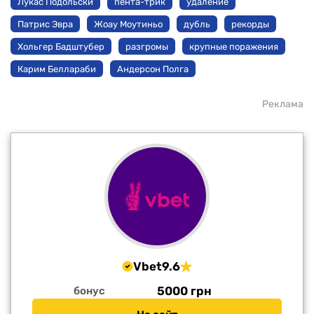
Лукас Подольски
пента-трик
удаление
Патрис Эвра
Жоау Моутиньо
дубль
рекорды
Хольгер Бадштубер
разгромы
крупные поражения
Карим Беллараби
Андерсон Полга
Реклама
Vbet
9.6
5000 грн
бонус