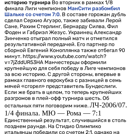
историю турнира
Во вторник в рамках 1/8
финала Лиги чемпионов
МанСити разбомбил
Шальке со счетом 7:0
. В составе горожан дубль
сделал Серхио Агуэро, также забивали Лерой
Сане, Рахим Стерлинг, Бернарду Силва, Фил
Фоден и Габриэл Жезус. Украинец Александр
Зинченко отыграл полный матч и отметился
результативной передачей. Его партнер по
сборной Евгений Коноплянка также отбегал 90
минут.
https://www.youtube.com/watch?
v=7jZddUR53HA
Манчестерцы оформили
крупнейшую для себя победу в Лиге чемпионов
за всю историю. С другой стороны, впервые в
рамках главного еврокубка с разницей в семь
мячей «сгорел» представитель Бундеслиги.
Если же брать в целом, то теперь крупнейших
разгромов в плей-офф турнира шесть. Об
ЛЧ-2006/07.
остальных пяти поговорим ниже.
1/4 финала. МЮ — Рома — 7:1
Единственный результат, случившийся в столь
позднем раунде. На Стидио Олимпико
итальянцы победили со счетом 2:1, однако на