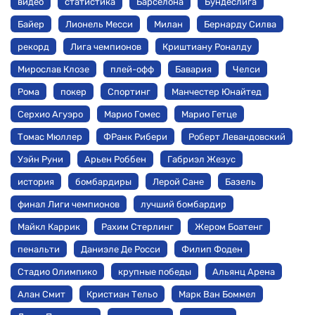
видео
статистика
Барселона
Бундеслига
Байер
Лионель Месси
Милан
Бернарду Силва
рекорд
Лига чемпионов
Криштиану Роналду
Мирослав Клозе
плей-офф
Бавария
Челси
Рома
покер
Спортинг
Манчестер Юнайтед
Серхио Агуэро
Марио Гомес
Марио Гетце
Томас Мюллер
ФРанк Рибери
Роберт Левандовский
Уэйн Руни
Арьен Роббен
Габриэл Жезус
история
бомбардиры
Лерой Сане
Базель
финал Лиги чемпионов
лучший бомбардир
Майкл Каррик
Рахим Стерлинг
Жером Боатенг
пенальти
Даниэле Де Росси
Филип Фоден
Стадио Олимпико
крупные победы
Альянц Арена
Алан Смит
Кристиан Тельо
Марк Ван Боммел