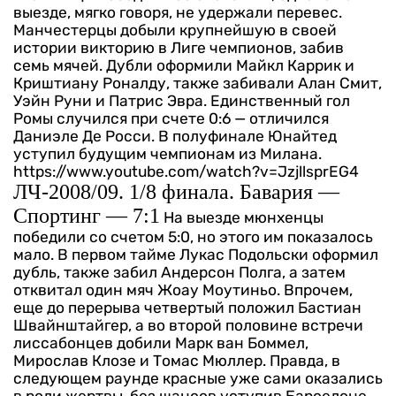
выезде, мягко говоря, не удержали перевес.
Манчестерцы добыли крупнейшую в своей
истории викторию в Лиге чемпионов, забив
семь мячей. Дубли оформили Майкл Каррик и
Криштиану Роналду, также забивали Алан Смит,
Уэйн Руни и Патрис Эвра. Единственный гол
Ромы случился при счете 0:6 — отличился
Даниэле Де Росси. В полуфинале Юнайтед
уступил будущим чемпионам из Милана.
https://www.youtube.com/watch?v=JzjllsprEG4
ЛЧ-2008/09. 1/8 финала. Бавария —
Спортинг — 7:1
На выезде мюнхенцы
победили со счетом 5:0, но этого им показалось
мало. В первом тайме Лукас Подольски оформил
дубль, также забил Андерсон Полга, а затем
отквитал один мяч Жоау Моутиньо. Впрочем,
еще до перерыва четвертый положил Бастиан
Швайнштайгер, а во второй половине встречи
лиссабонцев добили Марк ван Боммел,
Мирослав Клозе и Томас Мюллер. Правда, в
следующем раунде красные уже сами оказались