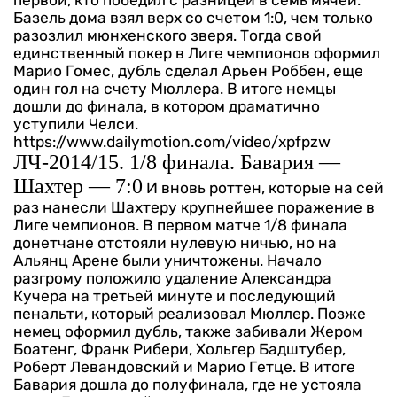
первой, кто победил с разницей в семь мячей.
Базель дома взял верх со счетом 1:0, чем только
разозлил мюнхенского зверя. Тогда свой
единственный покер в Лиге чемпионов оформил
Марио Гомес, дубль сделал Арьен Роббен, еще
один гол на счету Мюллера. В итоге немцы
дошли до финала, в котором драматично
уступили Челси.
https://www.dailymotion.com/video/xpfpzw
ЛЧ-2014/15. 1/8 финала. Бавария —
Шахтер — 7:0
И вновь роттен, которые на сей
раз нанесли Шахтеру крупнейшее поражение в
Лиге чемпионов. В первом матче 1/8 финала
донетчане отстояли нулевую ничью, но на
Альянц Арене были уничтожены. Начало
разгрому положило удаление Александра
Кучера на третьей минуте и последующий
пенальти, который реализовал Мюллер. Позже
немец оформил дубль, также забивали Жером
Боатенг, Франк Рибери, Хольгер Бадштубер,
Роберт Левандовский и Марио Гетце. В итоге
Бавария дошла до полуфинала, где не устояла