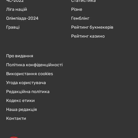
ЧC-2022
Статистика
Ліга націй
Різне
Олімпіада-2024
Гемблінг
Гравці
Рейтинг букмекерів
Рейтинг казино
Про видання
Політика конфіденційності
Використання cookies
Угода користувача
Редакційна політика
Кодекс етики
Наша редакція
Контакти