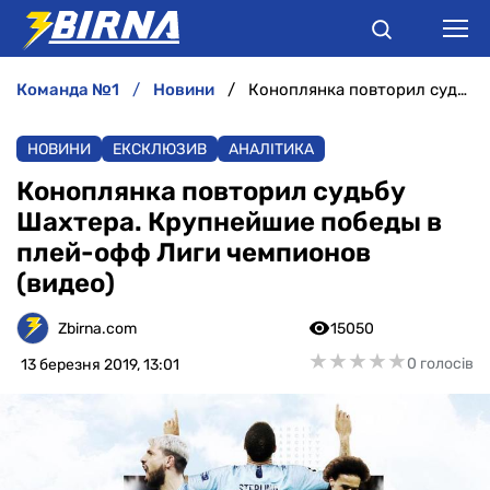
команда №1
новини
Коноплянка повторил судьбу Шахтера. Крупнейшие победы в плей-офф Лиги чемпионов (видео)
НОВИНИ
НОВИНИ
ЕКСКЛЮЗИВ
АНАЛІТИКА
АНАЛІТИКА
Коноплянка повторил судьбу
Шахтера. Крупнейшие победы в
ІНТЕРВ'Ю
плей-офф Лиги чемпионов
(видео)
РІЗНЕ
Zbirna.com
15050
БУКМЕКЕРИ
★
★
★
★
★
★
★
★
★
★
0 голосів
13 березня 2019, 13:01