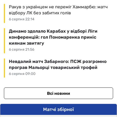
Ракув з українцем не переміг Хаммарбю: матч
відбору ЛК без забитих голів
6 серпня 22:14
Динамо здолало Карабах у відборі Ліги
конференцій: гол Пономаренка приніс
киянам звитягу
6 серпня 21:56
Невдалий матч Забарного: ПСЖ розгромно
програв Мальорці товариський трофей
6 серпня 09:00
Всі новини
Матчі збірної