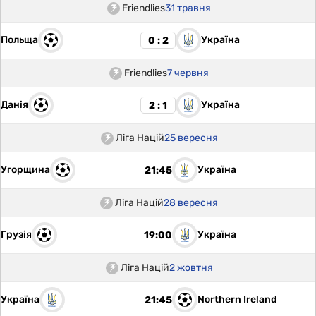
Friendlies
31 травня
Польща
Україна
0 : 2
Friendlies
7 червня
Данія
Україна
2 : 1
Ліга Націй
25 вересня
Угорщина
Україна
21:45
Ліга Націй
28 вересня
Грузія
Україна
19:00
Ліга Націй
2 жовтня
Україна
Northern Ireland
21:45