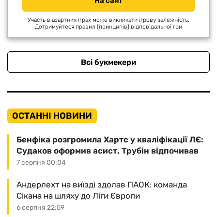
На сайт
Участь в азартних іграх може викликати ігрову залежність.
Дотримуйтеся правил (принципів) відповідальної гри
Всі букмекери
ОСТАННІ НОВИНИ
Бенфіка розгромила Хартс у кваліфікації ЛЄ:
Судаков оформив асист, Трубін відпочивав
7 серпня 00:04
Андерлехт на виїзді здолав ПАОК: команда
Сікана на шляху до Ліги Європи
6 серпня 22:59