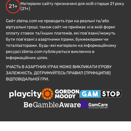
Матеріали сайту призначені для осіб старше 21 року
21+
(21+)
Сайт zbirna.com не проводить ігри на реальні та/або
віртуальні гроші, також сайт не приймає ні в якій формі
оплату ставок та/інших платежів, які пов’язані/можуть
бути пов’язані з азартними іграми, букмекерами чи
тоталізаторами. Будь-які матеріали на інформаційному
ресурсі zbirna.com публікуються виключно в
інформаційних цілях.
УЧАСТЬ В АЗАРТНИХ ІГРАХ МОЖЕ ВИКЛИКАТИ ІГРОВУ
ЗАЛЕЖНІСТЬ. ДОТРИМУЙТЕСЬ ПРАВИЛ (ПРИНЦИПІВ)
ВІДПОВІДАЛЬНОЇ ГРИ.