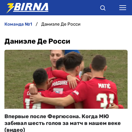
команда №1
Даниэле Де Росси
НОВИНИ
Даниэле Де Росси
АНАЛІТИКА
ІНТЕРВ'Ю
РІЗНЕ
БУКМЕКЕРИ
Впервые после Фергюсона. Когда МЮ
забивал шесть голов за матч в нашем веке
(видео)