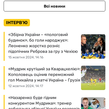
Всі новини
ІНТЕРВ'Ю
«Збірна України – «пологовий
будинок», бо голи народжує»:
Леоненко жорстко розніс
підопічних Реброва за гру з Чехією
15 жовтня 2024, 14:16
«Мудрик крутіший за Кварацхелію»:
Кополовець оцінив переможний
гол Михайла у матчі Україна – Грузія
12 жовтня 2024, 14:17
«Назаренко буде гідним
конкурентом Мудрика»: тренер
дебютанта збірної України розповів