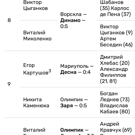
Виктор
Шабанов
Цыганков
(35)
Карлос
Ворскла —
де Пена (37)
8
Динамо
—
0:5
Виктор
Виталий
Цыганков (9)
Миколенко
Артем
Беседин (46)
Дмитрий
Хлебас (20)
Егор
Мариуполь —
Александр
3
Десна
— 0:4
Картушов
Филиппов
(21, 81)
9
Богдан
Никита
Олимпик —
Леднев (73)
Каменюка
Заря
— 0:5
Владислав
Кабаев (80)
Андрей
Виталий
Олимпик
—
Кравчук (69)