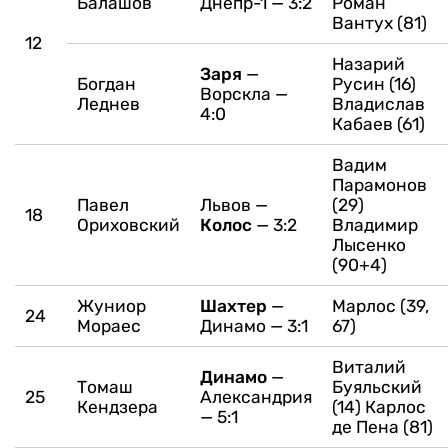
Балашов
Днепр-1 — 3:2
Роман
Вантух (81)
12
Назарий
Заря
—
Богдан
Русин (16)
Ворскла —
Леднев
Владислав
4:0
Кабаев (61)
Вадим
Парамонов
Павел
Львов —
(29)
18
Ориховский
Колос
— 3:2
Владимир
Лысенко
(90+4)
Жуниор
Шахтер
—
Марлос (39,
24
Мораес
Динамо — 3:1
67)
Виталий
Динамо
—
Томаш
Буяльский
25
Александрия
Кендзера
(14)
Карлос
— 5:1
де Пена (81)