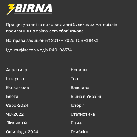
При цитуванні та використанні будь-яких матеріалів
посилання на zbirna.com обов'язкове
Всі права захищені © 2017 - 2026 ТОВ «ПМХ»
Ідентифікатор медіа R40-06374
Аналітика
Новини
Інтерв'ю
Топ
Ексклюзив
Важливе
Блоги
Війна в Україні
Євро-2024
Історія
ЧC-2022
Статистика
Ліга націй
Різне
Олімпіада-2024
Гемблінг