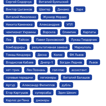
Сергей Сидорчук
Виталий Буяльский
Виктор Цыганков
Шахтер
Динамо
Заря
Виталий Миколенко
Жуниор Мораес
Никита Каменюка
Александрия
УПЛ
чемпионат Украины
Ворскла
Олимпик
Карпаты
Лех
Тайсон
Павел Ориховский
Лукаш Теодорчик
бомбардиры
результативная замена
Мариуполь
Томаш Кендзера
Десна
Колос
ФК Львов
Владислав Кабаев
Днепр-1
Богдан Леднев
Львов
хет-трик
Лех Познань
гол+пас
ассистент
голевые передачи
легионеры
Виталий Балашов
Артур
Александр Филиппов
дубль
Егор Картушов
суперсабы
Эдин Шехич
Карлос де Пена
джокеры