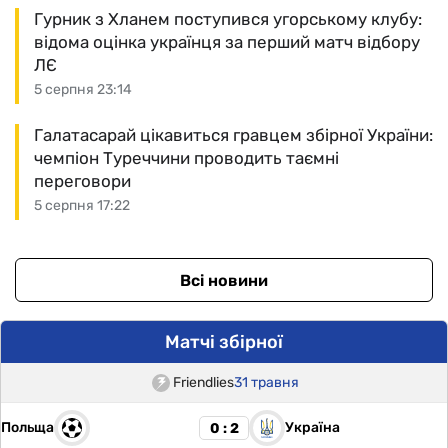
Гурник з Хланем поступився угорському клубу:
відома оцінка українця за перший матч відбору
ЛЄ
5 серпня 23:14
Галатасарай цікавиться гравцем збірної України:
чемпіон Туреччини проводить таємні
переговори
5 серпня 17:22
Всі новини
Матчі збірної
Friendlies
31 травня
Польща
Україна
0 : 2