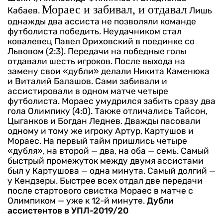
Мораес и забивал, и отдавал
Кабаев.
Лишь
однажды два ассиста не позволяли команде
футболиста победить. Неудачником стал
ковалевец Павел Ориховский в поединке со
Львовом (2:3). Передачи на победные голы
отдавали шесть игроков. После выхода на
замену свои «дубли» делали Никита Каменюка
и Виталий Балашов.
Сами забивали и
ассистировали в одном матче четыре
футболиста. Мораес умудрился забить сразу два
гола Олимпику (4:0). Также отличались Тайсон,
Цыганков и Богдан Леднев. Дважды пасовали
одному и тому же игроку Артур, Картушов и
Мораес.
На первый тайм пришлись четыре
«дубля», на второй — два, на оба — семь. Самый
быстрый промежуток между двумя ассистами
был у Картушова — одна минута. Самый долгий —
у Кендзеры. Быстрее всех отдал две передачи
после стартового свистка Мораес в матче с
Олимпиком — уже к 12-й минуте.
Дубли
ассистентов в УПЛ-2019/20