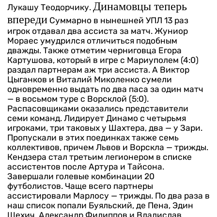
Динамовцы теперь
Лукашу Теодорчику.
впереди
Суммарно в нынешней УПЛ 13 раз
игрок отдавал два ассиста за матч. Жуниор
Мораес умудрился отличиться подобным
дважды. Также отметим черниговца Егора
Картушова, который в игре с Мариуполем (4:0)
раздал партнерам аж три ассиста. А Виктор
Цыганков и Виталий Миколенко сумели
одновременно выдать по два паса за один матч
— в восьмом туре с Ворсклой (5:0).
Распасовщиками оказались представители
семи команд. Лидирует Динамо с четырьмя
игроками, три таковых у Шахтера, два — у Зари.
Пропускали в этих поединках также семь
коллективов, причем Львов и Ворскла — трижды.
Кендзера стал третьим легионером в списке
ассистентов после Артура и Тайсона.
Завершали голевые комбинации 20
футболистов. Чаще всего партнеры
ассистировали Марлосу — трижды. По два раза в
наш список попали Буяльский, де Пена, Эдин
Шехич, Александр Филиппов и Владислав