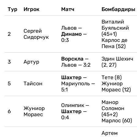
Тур
Игрок
Матч
Бомбардиры
Виталий
Львов —
Буяльский
Сергей
2
Динамо
—
(45+1)
Сидорчук
0:3
Карлос де
Пена (52)
Ворскла
—
Эдин Шехич
3
Артур
Львов — 3:2
(2, 27)
Шахтер
—
Тете (8)
5
Тайсон
Мариуполь —
Жуниор
5:1
Мораес (12)
Манор
Олимпик —
Жуниор
Соломон
6
Шахтер
—
Мораес
(45+2)
0:4
Марлос (60)
Артем