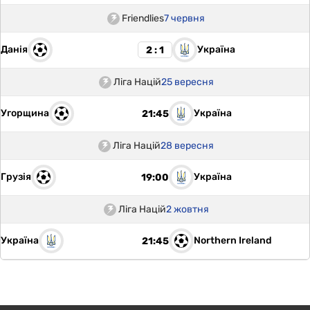
Friendlies
7 червня
Данія
Україна
2 : 1
Ліга Націй
25 вересня
Угорщина
Україна
21:45
Ліга Націй
28 вересня
Грузія
Україна
19:00
Ліга Націй
2 жовтня
Україна
Northern Ireland
21:45