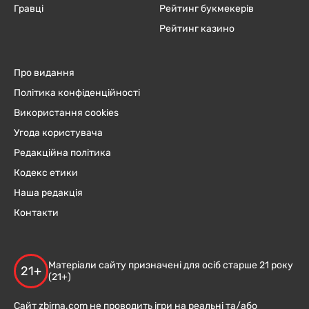
Гравці
Рейтинг букмекерів
Рейтинг казино
Про видання
Політика конфіденційності
Використання cookies
Угода користувача
Редакційна політика
Кодекс етики
Наша редакція
Контакти
Матеріали сайту призначені для осіб старше 21 року
21+
(21+)
Сайт zbirna.com не проводить ігри на реальні та/або