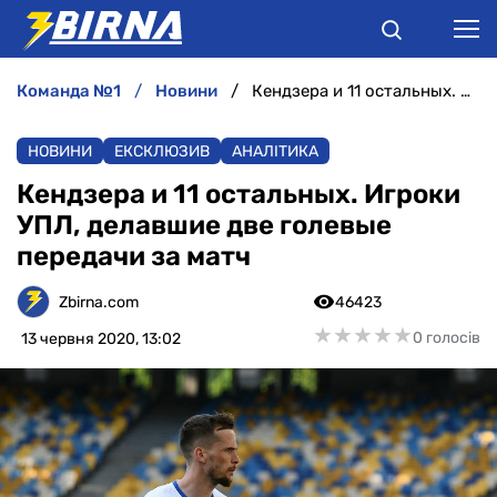
команда №1
новини
Кендзера и 11 остальных. Игроки УПЛ, делавшие две голевые передачи за матч
НОВИНИ
НОВИНИ
ЕКСКЛЮЗИВ
АНАЛІТИКА
АНАЛІТИКА
Кендзера и 11 остальных. Игроки
УПЛ, делавшие две голевые
ІНТЕРВ'Ю
передачи за матч
РІЗНЕ
Zbirna.com
46423
★
★
★
★
★
★
★
★
★
★
0 голосів
13 червня 2020, 13:02
БУКМЕКЕРИ