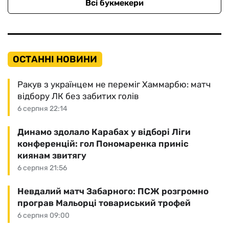
Всі букмекери
ОСТАННІ НОВИНИ
Ракув з українцем не переміг Хаммарбю: матч
відбору ЛК без забитих голів
6 серпня 22:14
Динамо здолало Карабах у відборі Ліги
конференцій: гол Пономаренка приніс
киянам звитягу
6 серпня 21:56
Невдалий матч Забарного: ПСЖ розгромно
програв Мальорці товариський трофей
6 серпня 09:00