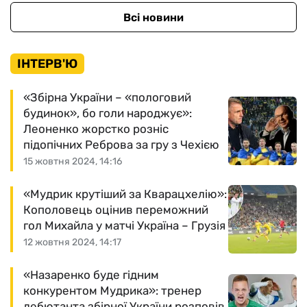
Всі новини
ІНТЕРВ'Ю
«Збірна України – «пологовий
будинок», бо голи народжує»:
Леоненко жорстко розніс
підопічних Реброва за гру з Чехією
15 жовтня 2024, 14:16
«Мудрик крутіший за Кварацхелію»:
Кополовець оцінив переможний
гол Михайла у матчі Україна – Грузія
12 жовтня 2024, 14:17
«Назаренко буде гідним
конкурентом Мудрика»: тренер
дебютанта збірної України розповів