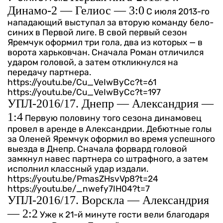
Динамо-2 — Гелиос — 3:0
С июля 2013-го
нападающий выступал за вторую команду бело-
синих в Первой лиге. В свой первый сезон
Яремчук оформил три гола, два из которых — в
ворота харьковчан. Сначала Роман отличился
ударом головой, а затем откликнулся на
передачу партнера.
https://youtu.be/Cu_VeIwByCc?t=61
https://youtu.be/Cu_VeIwByCc?t=197
УПЛ-2016/17. Днепр — Александрия —
1:4
Первую половину того сезона динамовец
провел в аренде в Александрии. Дебютные голы
за Оленей Яремчук оформил во время успешного
выезда в Днепр. Сначала форвард головой
замкнул навес партнера со штрафного, а затем
исполнил классный удар издали.
https://youtu.be/PmasZHsvVp8?t=24
https://youtu.be/_nwefy7IH04?t=7
УПЛ-2016/17. Ворскла — Александрия
— 2:2
Уже к 21-й минуте гости вели благодаря