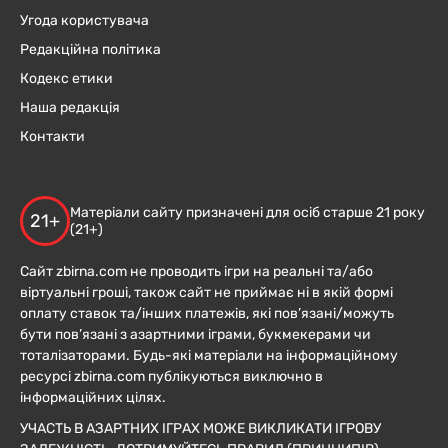
Угода користувача
Редакційна політика
Кодекс етики
Наша редакція
Контакти
Матеріали сайту призначені для осіб старше 21 року
21+
(21+)
Сайт zbirna.com не проводить ігри на реальні та/або
віртуальні гроші, також сайт не приймає ні в якій формі
оплату ставок та/інших платежів, які пов’язані/можуть
бути пов’язані з азартними іграми, букмекерами чи
тоталізаторами. Будь-які матеріали на інформаційному
ресурсі zbirna.com публікуються виключно в
інформаційних цілях.
УЧАСТЬ В АЗАРТНИХ ІГРАХ МОЖЕ ВИКЛИКАТИ ІГРОВУ