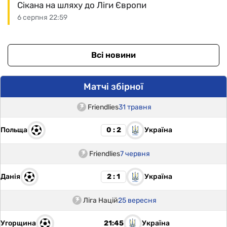
Сікана на шляху до Ліги Європи
6 серпня 22:59
Всі новини
Матчі збірної
Friendlies
31 травня
Польща
Україна
0 : 2
Friendlies
7 червня
Данія
Україна
2 : 1
Ліга Націй
25 вересня
Угорщина
Україна
21:45