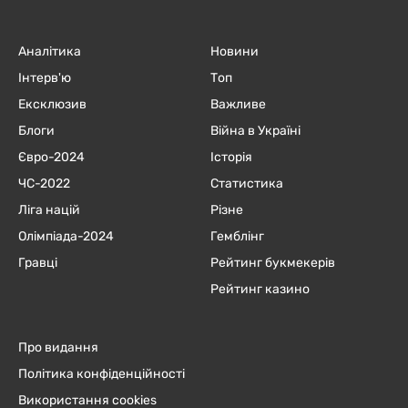
Аналітика
Новини
Інтерв'ю
Топ
Ексклюзив
Важливе
Блоги
Війна в Україні
Євро-2024
Історія
ЧC-2022
Статистика
Ліга націй
Різне
Олімпіада-2024
Гемблінг
Гравці
Рейтинг букмекерів
Рейтинг казино
Про видання
Політика конфіденційності
Використання cookies