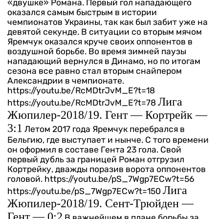
«двушке» Романа. Первый гол нападающего
оказался самым быстрым в истории
чемпионатов Украины, так как был забит уже на
девятой секунде. В ситуации со вторым мячом
Яремчук оказался круче своих оппонентов в
воздушной борьбе. Во время зимней паузы
нападающий вернулся в Динамо, но по итогам
сезона все равно стал вторым снайпером
Александрии в чемпионате.
https://youtu.be/RcMDtrJvM_E?t=18
Лига
https://youtu.be/RcMDtrJvM_E?t=78
Жюпилер-2018/19. Гент — Кортрейк —
3:1
Летом 2017 года Яремчук перебрался в
Бельгию, где выступает и нынче. С того времени
он оформил в составе Гента 23 гола. Свой
первый дубль за границей Роман отгрузил
Кортрейку, дважды поразив ворота оппонентов
головой.
https://youtu.be/pS_7Wgp7ECw?t=56
Лига
https://youtu.be/pS_7Wgp7ECw?t=150
Жюпилер-2018/19. Сент-Трюйден —
Гент — 0:2
В важнейшем в плане борьбы за