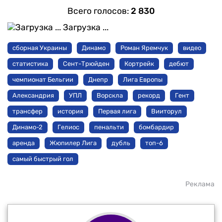
Всего голосов:
2 830
Загрузка ...
сборная Украины
Динамо
Роман Яремчук
видео
статистика
Сент-Трюйден
Кортрейк
дебют
чемпионат Бельгии
Днепр
Лига Европы
Александрия
УПЛ
Ворскла
рекорд
Гент
трансфер
история
Первая лига
Вииторул
Динамо-2
Гелиос
пенальти
бомбардир
аренда
Жюпилер Лига
дубль
топ-6
самый быстрый гол
Реклама