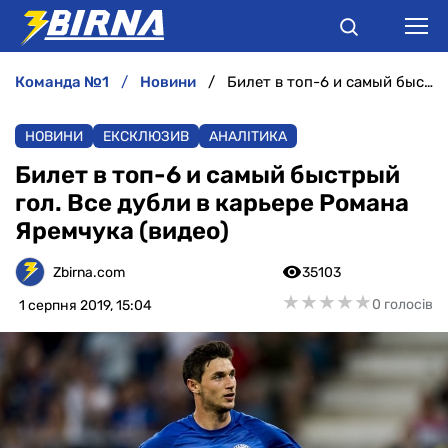
команда №1
новини
Билет в топ-6 и самый быстрый гол. Все дубли в карьере Романа Яремчука (видео)
НОВИНИ
НОВИНИ
ЕКСКЛЮЗИВ
АНАЛІТИКА
АНАЛІТИКА
Билет в топ-6 и самый быстрый
гол. Все дубли в карьере Романа
ІНТЕРВ'Ю
Яремчука (видео)
РІЗНЕ
Zbirna.com
35103
★
★
★
★
★
★
★
★
★
★
0 голосів
1 серпня 2019, 15:04
БУКМЕКЕРИ