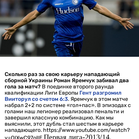
Сколько раз за свою карьеру нападающий
сборной Украины Роман Яремчук забивал два
гола за матч?
В поединке второго раунда
квалификации Лиги Европы
Гент разгромил
Вииторул со счетом 6:3
. Яремчук в этом матче
набрал 2+2 по системе «гол+пас». В эпизодах с
голами наш легионер реализовал пенальти и
завершил классную комбинацию. Как мы
выяснили, этот дубль стал шестым в карьере
нападающего.
https://www.youtube.com/watch?
Первая лига-2013/14.
v=OIXwC97olIE