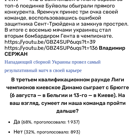
топ-6 поединке Буйволы обыграли прямого
конкурента. Яремчук принес три очка своей
команде, воспользовавшись ошибкой
защитника Сент-Трюйдена и замкнув прострел.
В итоге с восемью мячами украинец стал
вторым бомбардиром Гента в чемпионате.
https://youtu.be/GBZ4SUP6uqs?t=39
https://youtu.be/GBZ4SUP6uqs?t=136
Владимир
СЕРЖАН
Нападающий сборной Украины провел самый
результативный матч в своей карьере
В третьем квалификационном раунде Лиги
чемпионов киевское Динамо сыграет с Брюгге
(6 августа — в Бельгии и 13-го — в Киеве). На
ваш взгляд, сумеет ли наша команда пройти
дальше?
Да
(68%, проголосовало: 1 937)
Нет
(32%, проголосовало: 893)