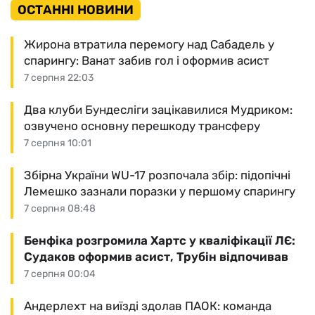
ОСТАННІ НОВИНИ
Жирона втратила перемогу над Сабадель у
спарингу: Ванат забив гол і оформив асист
7 серпня 22:03
Два клуби Бундесліги зацікавилися Мудриком:
озвучено основну перешкоду трансферу
7 серпня 10:01
Збірна України WU-17 розпочала збір: підопічні
Лемешко зазнали поразки у першому спарингу
7 серпня 08:48
Бенфіка розгромила Хартс у кваліфікації ЛЄ:
Судаков оформив асист, Трубін відпочивав
7 серпня 00:04
Андерлехт на виїзді здолав ПАОК: команда