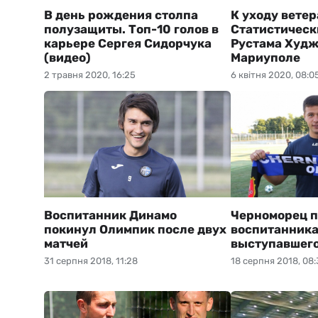
В день рождения столпа
К уходу ветер
полузащиты. Топ-10 голов в
Статистическ
карьере Сергея Сидорчука
Рустама Худж
(видео)
Мариуполе
2 травня 2020, 16:25
6 квітня 2020, 08:0
Воспитанник Динамо
Черноморец 
покинул Олимпик после двух
воспитанника
матчей
выступавшего
31 серпня 2018, 11:28
18 серпня 2018, 08: