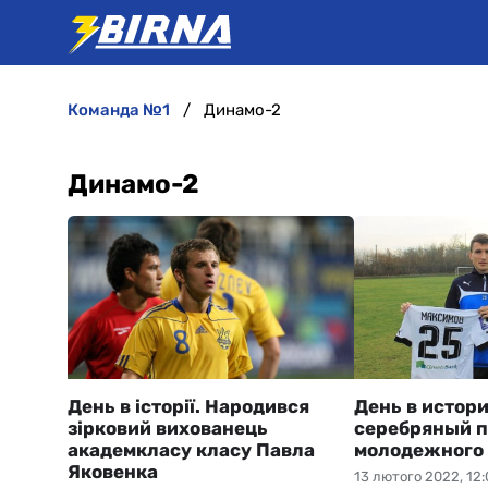
команда №1
Динамо-2
Динамо-2
День в історії. Народився
День в истор
зірковий вихованець
серебряный 
академкласу класу Павла
молодежного
Яковенка
13 лютого 2022, 12: