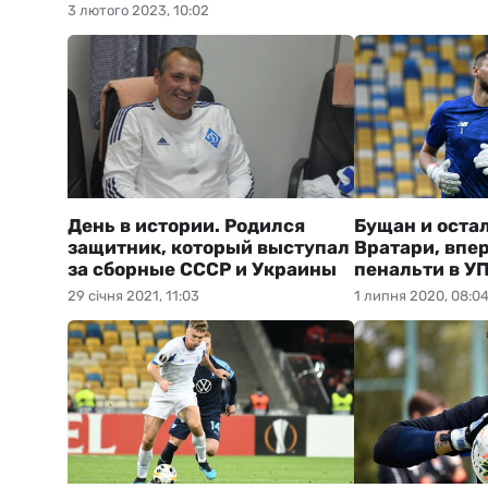
3 лютого 2023, 10:02
День в истории. Родился
Бущан и оста
защитник, который выступал
Вратари, впе
за сборные СССР и Украины
пенальти в УП
29 січня 2021, 11:03
1 липня 2020, 08:0