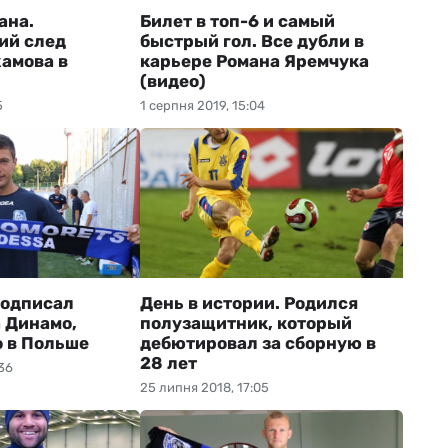
ана.
Билет в топ-6 и самый
ий след
быстрый гол. Все дубли в
амова в
карьере Романа Яремчука
(видео)
5
1 серпня 2019, 15:04
подписал
День в истории. Родился
 Динамо,
полузащитник, который
 в Польше
дебютировал за сборную в
28 лет
36
25 липня 2018, 17:05