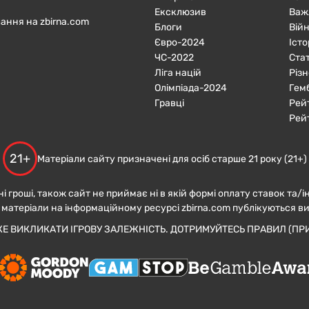
Ексклюзив
Важ
ання на zbirna.com
Блоги
Війн
Євро-2024
Істо
ЧC-2022
Ста
Ліга націй
Різн
Олімпіада-2024
Гем
Гравці
Рей
Рей
21+
Матеріали сайту призначені для осіб старше 21 року (21+)
ні гроші, також сайт не приймає ні в якій формі оплату ставок та/і
 матеріали на інформаційному ресурсі zbirna.com публікуються в
ЖЕ ВИКЛИКАТИ ІГРОВУ ЗАЛЕЖНІСТЬ. ДОТРИМУЙТЕСЬ ПРАВИЛ (ПРИ