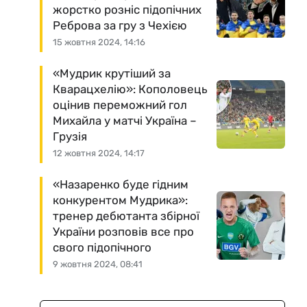
жорстко розніс підопічних
Реброва за гру з Чехією
15 жовтня 2024, 14:16
«Мудрик крутіший за
Кварацхелію»: Кополовець
оцінив переможний гол
Михайла у матчі Україна –
Грузія
12 жовтня 2024, 14:17
«Назаренко буде гідним
конкурентом Мудрика»:
тренер дебютанта збірної
України розповів все про
свого підопічного
9 жовтня 2024, 08:41