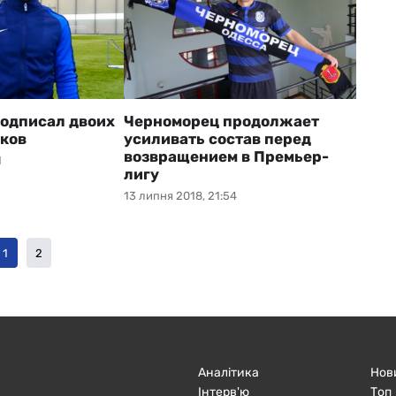
одписал двоих
Черноморец продолжает
ков
усиливать состав перед
возвращением в Премьер-
1
лигу
13 липня 2018, 21:54
1
2
Аналітика
Нов
Інтерв'ю
Топ