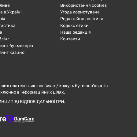
ливе
Використання cookies
а в Україні
Угода користувача
рія
Редакційна політика
тистика
Кодекс етики
е
Наша редакція
блінг
Контакти
тинг букмекерів
тинг казино
нших платежів, які пов’язані/можуть бути пов’язані з
иключно в інформаційних цілях.
НЦИПІВ) ВІДПОВІДАЛЬНОЇ ГРИ.