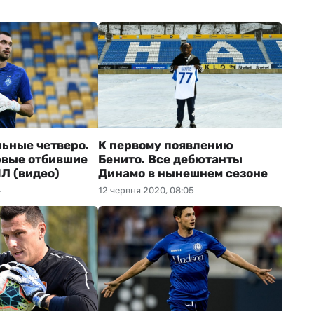
льные четверо.
К первому появлению
рвые отбившие
Бенито. Все дебютанты
Л (видео)
Динамо в нынешнем сезоне
4
12 червня 2020, 08:05