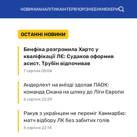
НОВИНИ
АНАЛІТИКА
ІНТЕРВ'Ю
РІЗНЕ
БУКМЕКЕРИ
ОСТАННІ НОВИНИ
Бенфіка розгромила Хартс у
кваліфікації ЛЄ: Судаков оформив
асист, Трубін відпочивав
7 серпня 00:04
Андерлехт на виїзді здолав ПАОК:
команда Сікана на шляху до Ліги Європи
6 серпня 22:59
Ракув з українцем не переміг Хаммарбю:
матч відбору ЛК без забитих голів
6 серпня 22:14