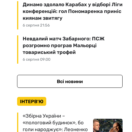
Динамо здолало Карабах у відборі Ліги
конференцій: гол Пономаренка приніс
киянам звитягу
6 серпня 21:56
Невдалий матч Забарного: ПСЖ
розгромно програв Мальорці
товариський трофей
6 серпня 09:00
Всі новини
ІНТЕРВ'Ю
«Збірна України –
«пологовий будинок», бо
голи народжує»: Леоненко